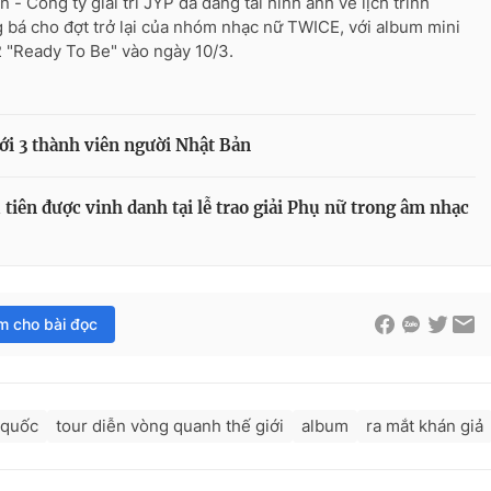
 - Công ty giải trí JYP đã đăng tải hình ảnh về lịch trình
 bá cho đợt trở lại của nhóm nhạc nữ TWICE, với album mini
2 "Ready To Be" vào ngày 10/3.
i 3 thành viên người Nhật Bản
ên được vinh danh tại lễ trao giải Phụ nữ trong âm nhạc
im cho bài đọc
 quốc
tour diễn vòng quanh thế giới
album
ra mắt khán giả