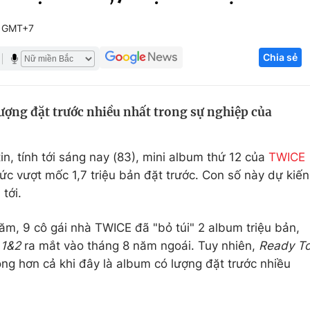
Góc ảnh
1 GMT+7
Chia sẻ
Giáo dục
Công nghệ
Tuyển sinh
Hitech Công ng
ượng đặt trước nhiều nhất trong sự nghiệp của
Học trực tuyến
Sản phẩm
g
Thị trường
n, tính tới sáng nay (83), mini album thứ 12 của
TWICE
Tư vấn
ức vượt mốc 1,7 triệu bản đặt trước. Con số này dự kiến
 tới.
ăm, 9 cô gái nhà TWICE đã "bỏ túi" 2 album triệu bản,
 1&2
ra mắt vào tháng 8 năm ngoái. Tuy nhiên,
Ready T
g hơn cả khi đây là album có lượng đặt trước nhiều