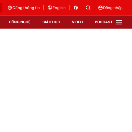
Cổng thông tin
English
Đăng nhập
CÔNG NGHỆ
GIÁO DỤC
VIDEO
PODCAST
VTV Money
VTV Thể thao
VTV Sức khoẻ
Bất động sản
Thị trường 24h
Tấm lòng Việt
Vươn mình bằng AI
VTV4
VTV8
VTV9
Lịch phát sóng
Giao lưu trực tuyến
Sự kiện