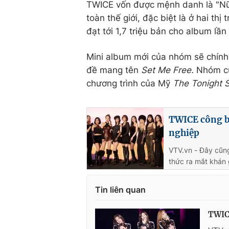
TWICE vốn được mệnh danh là "Nữ 
toàn thế giới, đặc biệt là ở hai th
đạt tới 1,7 triệu bản cho album lầ
Mini album mới của nhóm sẽ chính 
đề mang tên
Set Me Free.
Nhóm cũ
chương trình của Mỹ
The Tonight 
TWICE công bố
nghiệp
VTV.vn - Đây cũng
thức ra mắt khán 
Tin liên quan
TWICE