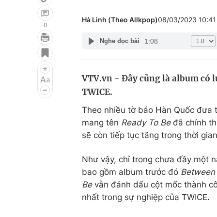
Hà Linh (Theo Allkpop)
08/03/2023 10:4
0
1:08
Nghe đọc bài
Giải trí
Đời sống
Điện ảnh
Du lịch
VTV.vn - Đây cũng là album có l
Âm nhạc
Làm đẹp
TWICE.
Sao
Chất lượng cuộc sốn
Theo nhiều tờ báo Hàn Quốc đưa ti
mang tên
Ready To Be
đã chính th
sẽ còn tiếp tục tăng trong thời gian
Như vậy, chỉ trong chưa đầy một n
bao gồm album trước đó
Between
Be
vẫn đánh dấu cột mốc thành côn
nhất trong sự nghiệp của TWICE.