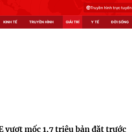
Truyền hình trực tuyến
KINH TẾ
TRUYỀN HÌNH
GIẢI TRÍ
Y TẾ
ĐỜI SỐNG
Pháp luật
Y tế
Truyền hình
Multimedia
Phim VTV
Video
Hậu trường
Shorts video
Nhân vật
Podcast
Khán giả
EMagazine
Giải sao mai
Photo
vượt mốc 1,7 triệu bản đặt trước
Infographic