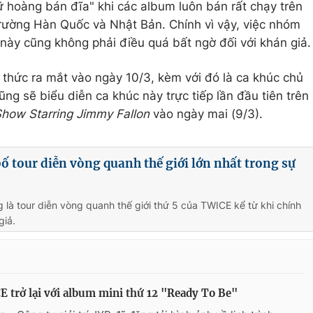
hoàng bán đĩa" khi các album luôn bán rất chạy trên
ị trường Hàn Quốc và Nhật Bản. Chính vì vậy, việc nhóm
n này cũng không phải điều quá bất ngờ đối với khán giả.
thức ra mắt vào ngày 10/3, kèm với đó là ca khúc chủ
ng sẽ biểu diễn ca khúc này trực tiếp lần đầu tiên trên
Show Starring Jimmy Fallon
vào ngày mai (9/3).
 tour diễn vòng quanh thế giới lớn nhất trong sự
 là tour diễn vòng quanh thế giới thứ 5 của TWICE kể từ khi chính
giả.
 trở lại với album mini thứ 12 "Ready To Be"