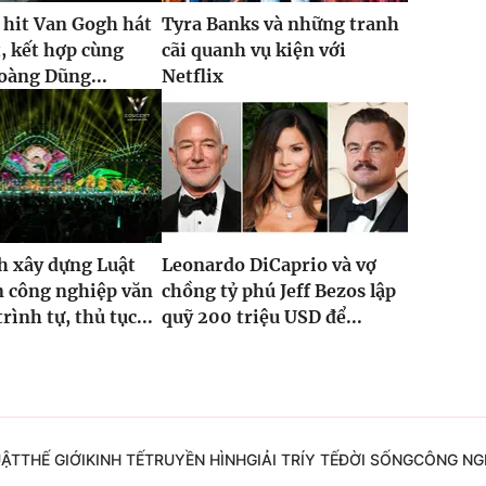
 hit Van Gogh hát
Tyra Banks và những tranh
t, kết hợp cùng
cãi quanh vụ kiện với
oàng Dũng...
Netflix
h xây dựng Luật
Leonardo DiCaprio và vợ
n công nghiệp văn
chồng tỷ phú Jeff Bezos lập
rình tự, thủ tục...
quỹ 200 triệu USD để...
UẬT
THẾ GIỚI
KINH TẾ
TRUYỀN HÌNH
GIẢI TRÍ
Y TẾ
ĐỜI SỐNG
CÔNG NG