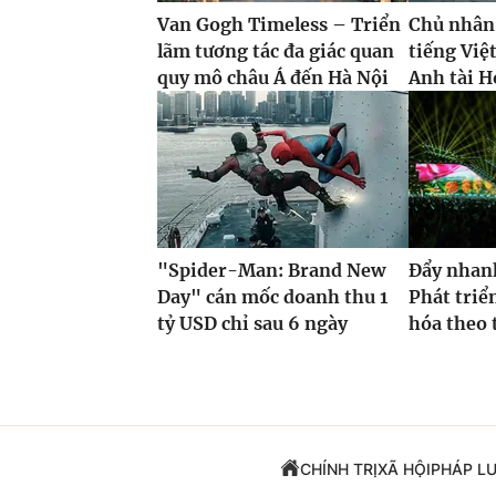
Van Gogh Timeless – Triển
Chủ nhân
lãm tương tác đa giác quan
tiếng Việ
quy mô châu Á đến Hà Nội
Anh tài H
"Spider-Man: Brand New
Đẩy nhan
Day" cán mốc doanh thu 1
Phát triể
tỷ USD chỉ sau 6 ngày
hóa theo t
CHÍNH TRỊ
XÃ HỘI
PHÁP L