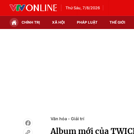
Thứ Sáu, 7/8/2026
CHÍNH TRỊ
XÃ HỘI
PHÁP LUẬT
THẾ GIỚI
Chính trị
Xã hội
Thế giới
Kinh tế
Tin tức
Tài chính
Thế giới đó đây
Thị trường
Câu chuyện quốc tế
Góc doanh nghiệp
Dữ liệu và đời sống
Văn hóa - Giải trí
Album mới của TWICE 