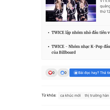
VTV.vn
quảng
thứ 1
TWICE lập nhóm nhỏ đầu tiên vớ
TWICE - Nhóm nhạc K-Pop đầu ti
của Billboard
0
0
Bài đọc hay? Thả t
Từ khóa:
ca khúc mới
thị trường hàn