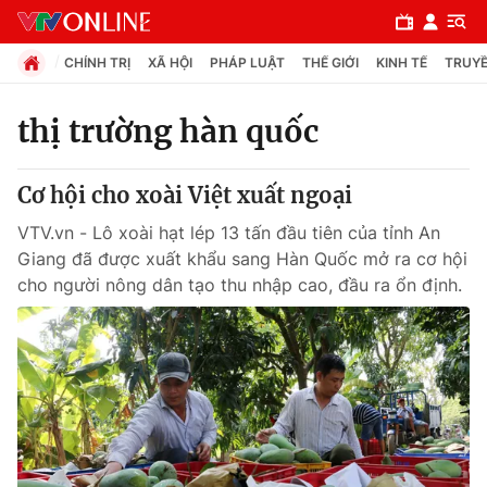
CHÍNH TRỊ
XÃ HỘI
PHÁP LUẬT
THẾ GIỚI
KINH TẾ
TRUYỀ
thị trường hàn quốc
Chuyên mục
Cơ hội cho xoài Việt xuất ngoại
Chính trị
VTV.vn - Lô xoài hạt lép 13 tấn đầu tiên của tỉnh An
Giang đã được xuất khẩu sang Hàn Quốc mở ra cơ hội
Xã hội
cho người nông dân tạo thu nhập cao, đầu ra ổn định.
Pháp luật
Y tế
Thế giới