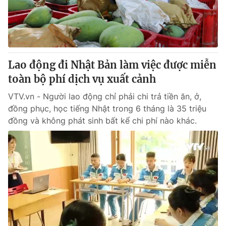
Tin tức
Kinh tế
Thế giới đó đây
Tài chính
Dữ liệu và đời sống
Câu chuyện quốc tế
Thị trường
Lao động đi Nhật Bản làm việc được miễn
toàn bộ phí dịch vụ xuất cảnh
Truyền hình
Góc doanh nghiệp
VTV.vn - Người lao động chỉ phải chi trả tiền ăn, ở,
Phim VTV
Giải trí
đồng phục, học tiếng Nhật trong 6 tháng là 35 triệu
Hậu trường
đồng và không phát sinh bất kể chi phí nào khác.
Điện ảnh
Đời sống
Nhân vật
Âm nhạc
Du lịch
Khán giả
Giáo dục
Sao
Làm đẹp
Giải sao mai
Tuyển sinh
Công nghệ
Chất lượng cuộc sống
Học trực tuyến
Hitech Công nghệ tương lai