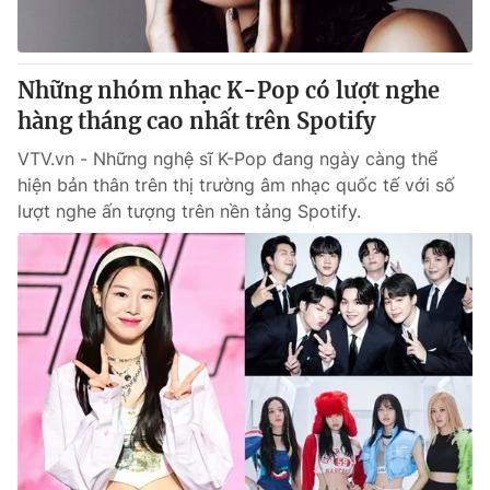
Thị trường 24h
Tấm lòng Việt
VTV4
Vươn mình bằng AI
Những nhóm nhạc K-Pop có lượt nghe
hàng tháng cao nhất trên Spotify
VTV9
VTV8
VTV.vn - Những nghệ sĩ K-Pop đang ngày càng thể
hiện bản thân trên thị trường âm nhạc quốc tế với số
Liên hệ tòa soạn
English
lượt nghe ấn tượng trên nền tảng Spotify.
THỜI BÁO VTV
Theo dõi báo trên
Cơ quan chủ quản:
Đài Truyền hình Việt Nam
Cơ quan báo chí:
Thời báo VTV