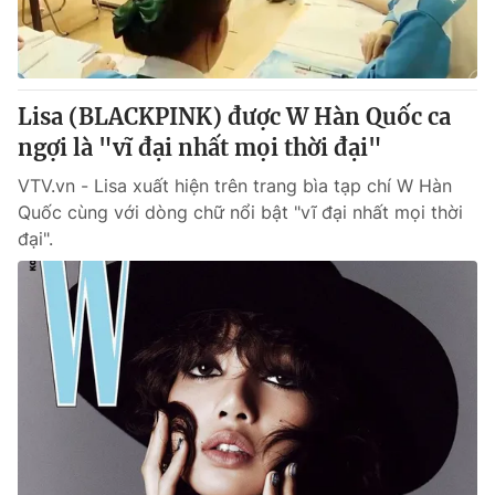
Giao lưu trực tuyến
Sản phẩm
Lịch phát sóng
Thị trường
Tư vấn
Lisa (BLACKPINK) được W Hàn Quốc ca
ngợi là "vĩ đại nhất mọi thời đại"
Chuyên mục khác
Emagazine
VTV.vn - Lisa xuất hiện trên trang bìa tạp chí W Hàn
Podcast
Quốc cùng với dòng chữ nổi bật "vĩ đại nhất mọi thời
đại".
Photo
Infographic
Video
Shorts video
VTV Money
VTV Thể thao
VTV Sức khoẻ
Bất động sản