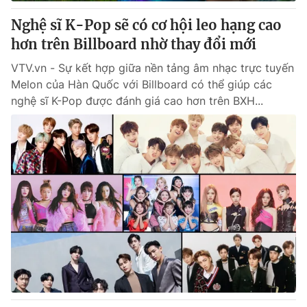
Nghệ sĩ K-Pop sẽ có cơ hội leo hạng cao
® Cấm sao chép dưới mọi hình thức nếu không có sự chấp
hơn trên Billboard nhờ thay đổi mới
thuận bằng văn bản. Ghi rõ nguồn VTV.vn khi phát hành lại
thông tin từ website này.
VTV.vn - Sự kết hợp giữa nền tảng âm nhạc trực tuyến
Melon của Hàn Quốc với Billboard có thể giúp các
nghệ sĩ K-Pop được đánh giá cao hơn trên BXH...