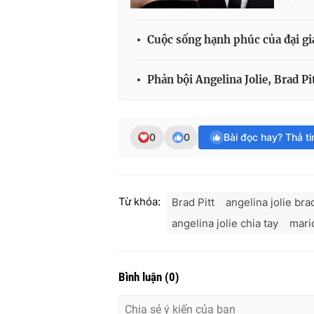
Cuộc sống hạnh phúc của đại gi
Phản bội Angelina Jolie, Brad P
0
0
Bài đọc hay? Thả t
Từ khóa:
Brad Pitt
angelina jolie brad
angelina jolie chia tay
mario
Bình luận
(
0
)