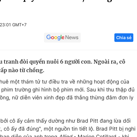
Góc ảnh
 23:01 GMT+7
Giáo dục
Công nghệ
Chia sẻ
Tuyển sinh
Hitech Công ng
Học trực tuyến
Sản phẩm
u tranh đòi quyền nuôi 6 người con. Ngoài ra, cô
g
Thị trường
cấp nào từ chồng.
Tư vấn
 thuê một thám tử tư điều tra về những hoạt động của
n phim trường ghi hình bộ phim mới. Sau khi thu thập đủ
hồng, nữ diễn viên xinh đẹp đã thẳng thừng đâm đơn ly
bởi cô ấy cảm thấy dường như Brad Pitt đang lừa dối
 cô ấy đã đúng", một nguồn tin tiết lộ. Brad Pitt bị nghi
 bạn diễn của anh trong
Allied
- Marion Cotillard - khi