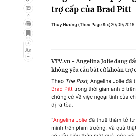
trợ cấp của Brad Pitt
0
Thùy Hương (Theo Page Six)
20/09/2016
Giải trí
Đời sống
Điện ảnh
Du lịch
Âm nhạc
Làm đẹp
VTV.vn - Angelina Jolie đang đấ
Sao
Chất lượng cuộc sốn
không yêu cầu bất cứ khoản trợ 
Theo
The Post
, Angelina Jolie đã
Brad Pitt
trong thời gian anh ở trê
chứng cứ về việc ngoại tình của c
dị ra tòa.
"
Angelina Jolie
đã thuê thám tử tư 
mình trên phim trường. Và quả thật,
có dấu hiệu thân mật quá mức với