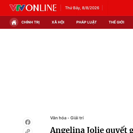
Thứ Bảy, 8/8/2026
CHÍNH TRỊ
XÃ HỘI
PHÁP LUẬT
THẾ GIỚI
Chính trị
Xã hội
Thế giới
Kinh tế
Tin tức
Tài chính
Thế giới đó đây
Thị trường
Câu chuyện quốc tế
Góc doanh nghiệp
Dữ liệu và đời sống
Văn hóa - Giải trí
Angelina Jolie quyết