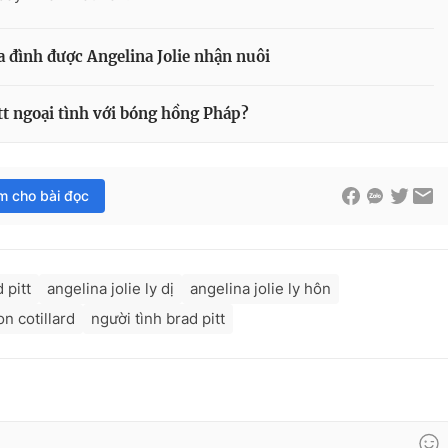
a đình được Angelina Jolie nhận nuôi
itt ngoại tình với bóng hồng Pháp?
im cho bài đọc
 pitt
angelina jolie ly dị
angelina jolie ly hôn
n cotillard
người tình brad pitt