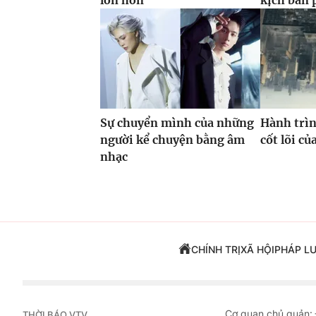
lớn hơn
kịch bản 
Sự chuyển mình của những
Hành trìn
người kể chuyện bằng âm
cốt lõi c
nhạc
CHÍNH TRỊ
XÃ HỘI
PHÁP L
Cơ quan chủ quản:
THỜI BÁO VTV