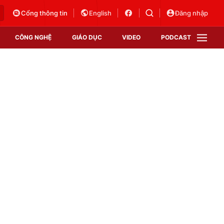
Cổng thông tin
English
Đăng nhập
CÔNG NGHỆ
GIÁO DỤC
VIDEO
PODCAST
VTV Money
VTV Thể thao
VTV Sức khoẻ
Bất động sản
Thị trường 24h
Tấm lòng Việt
Vươn mình bằng AI
VTV4
VTV8
VTV9
Lịch phát sóng
Giao lưu trực tuyến
Sự kiện