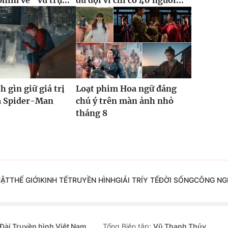
phim về “vũ trụ...
dữ dội vì chỉ có 40 người...
h gìn giữ giá trị
Loạt phim Hoa ngữ đáng
ủa Spider-Man
chú ý trên màn ảnh nhỏ
tháng 8
UẬT
THẾ GIỚI
KINH TẾ
TRUYỀN HÌNH
GIẢI TRÍ
Y TẾ
ĐỜI SỐNG
CÔNG NG
Đài Truyền hình Việt Nam
Tổng Biên tập:
Vũ Thanh Thủy