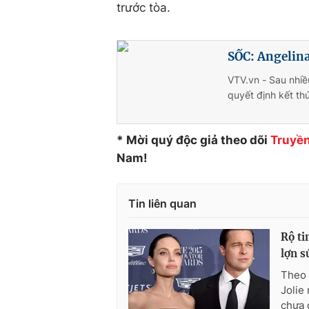
trước tòa.
SỐC: Angelina
VTV.vn - Sau nhiề
quyết định kết th
* Mời quý độc giả theo dõi
Truyền
Nam!
Tin liên quan
Rộ ti
lợn s
Theo 
Jolie
chưa 