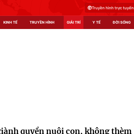
Truyền hình trực tuyến
KINH TẾ
TRUYỀN HÌNH
GIẢI TRÍ
Y TẾ
ĐỜI SỐNG
Pháp luật
Y tế
Truyền hình
Multimedia
Phim VTV
Video
Hậu trường
Shorts video
Nhân vật
Podcast
Khán giả
EMagazine
Giải sao mai
Photo
 giành quyền nuôi con, không thèm
Infographic