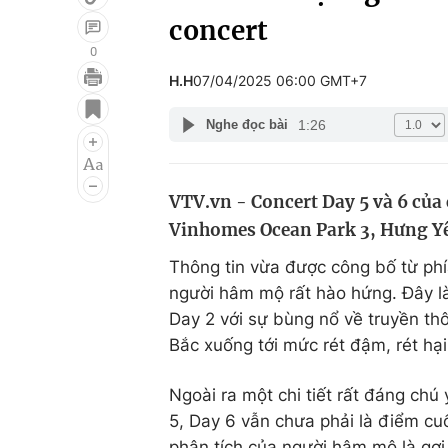
concert
0
H.H
07/04/2025 06:00 GMT+7
Giải trí
Đời sống
1:26
Nghe đọc bài
Điện ảnh
Du lịch
Âm nhạc
Làm đẹp
VTV.vn - Concert Day 5 và 6 của c
Sao
Chất lượng cuộc sốn
Vinhomes Ocean Park 3, Hưng Y
Thông tin vừa được công bố từ ph
người hâm mộ rất hào hứng. Đây là 
Day 2 với sự bùng nổ về truyền thô
Bắc xuống tới mức rét đậm, rét hại
Ngoài ra một chi tiết rất đáng ch
5, Day 6 vẫn chưa phải là điểm cuố
phân tích của người hâm mộ là gợi