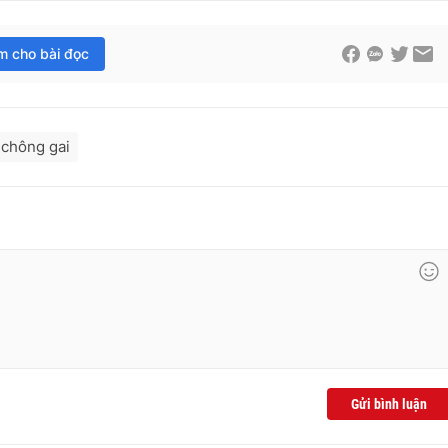
im cho bài đọc
 chông gai
Gửi bình luận