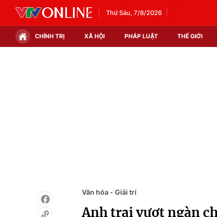
Thứ Sáu, 7/8/2026
CHÍNH TRỊ
XÃ HỘI
PHÁP LUẬT
THẾ GIỚI
Chính trị
Xã hội
Thế giới
Kinh tế
Tin tức
Tài chính
Thế giới đó đây
Thị trường
Câu chuyện quốc tế
Góc doanh nghiệp
Dữ liệu và đời sống
Văn hóa - Giải trí
Anh trai vượt ngàn ch