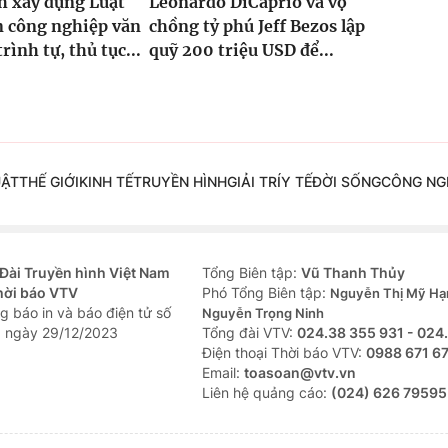
h xây dựng Luật
Leonardo DiCaprio và vợ
n công nghiệp văn
chồng tỷ phú Jeff Bezos lập
rình tự, thủ tục...
quỹ 200 triệu USD để...
UẬT
THẾ GIỚI
KINH TẾ
TRUYỀN HÌNH
GIẢI TRÍ
Y TẾ
ĐỜI SỐNG
CÔNG NG
Đài Truyền hình Việt Nam
Tổng Biên tập:
Vũ Thanh Thủy
hời báo VTV
Phó Tổng Biên tập:
Nguyễn Thị Mỹ Hạ
g báo in và báo điện tử số
Nguyễn Trọng Ninh
 ngày 29/12/2023
Tổng đài VTV:
024.38 355 931 - 024
Ðiện thoại Thời báo VTV:
0988 671 6
Email:
toasoan@vtv.vn
Liên hệ quảng cáo:
(024) 626 79595