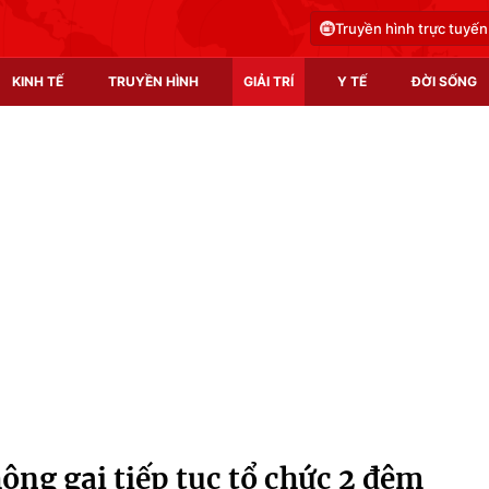
Truyền hình trực tuyến
KINH TẾ
TRUYỀN HÌNH
GIẢI TRÍ
Y TẾ
ĐỜI SỐNG
Pháp luật
Y tế
Truyền hình
Multimedia
Phim VTV
Video
Hậu trường
Shorts video
Nhân vật
Podcast
Khán giả
EMagazine
Giải sao mai
Photo
ông gai tiếp tục tổ chức 2 đêm
Infographic