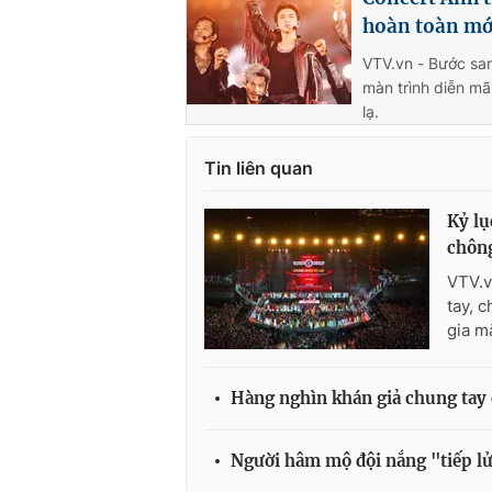
hoàn toàn mớ
VTV.vn - Bước san
màn trình diễn mã
lạ.
Tin liên quan
Kỷ lụ
chông
VTV.v
tay, 
gia m
Hàng nghìn khán giả chung tay c
Người hâm mộ đội nắng "tiếp lử