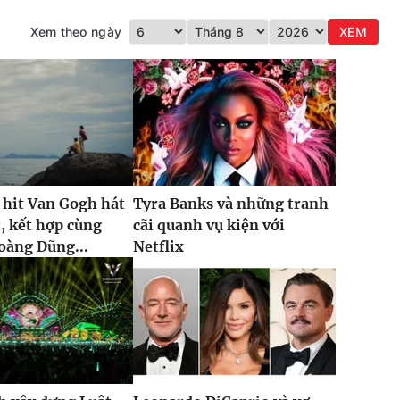
Xem theo ngày
XEM
 hit Van Gogh hát
Tyra Banks và những tranh
t, kết hợp cùng
cãi quanh vụ kiện với
oàng Dũng...
Netflix