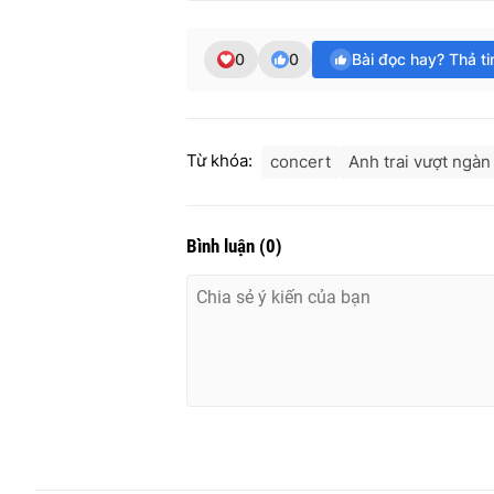
0
0
Bài đọc hay? Thả t
Từ khóa:
concert
Anh trai vượt ngàn
Bình luận
(
0
)