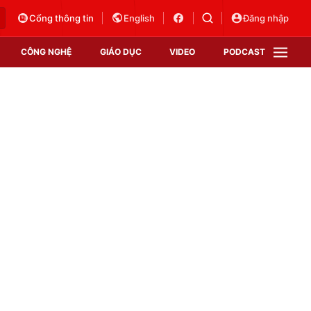
Cổng thông tin
English
Đăng nhập
CÔNG NGHỆ
GIÁO DỤC
VIDEO
PODCAST
VTV Money
VTV Thể thao
VTV Sức khoẻ
Bất động sản
Thị trường 24h
Tấm lòng Việt
Vươn mình bằng AI
VTV4
VTV8
VTV9
Lịch phát sóng
Giao lưu trực tuyến
Sự kiện