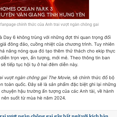
 fanpage chính thức của Anh trai vượt ngàn chông gai
à Day 6 không trùng với những đợt thi quan trọng đối
 giả đông đảo, cuồng nhiệt của chương trình. Tuy nhiên
khá nắng nóng qua đó tạo thêm thử thách cho ekip thực
 diễn trọn vẹn, ấn tượng, mới mẻ. Theo thông tin ban
sẽ tiếp tục hội tụ ở hai đêm diễn này.
ai vượt ngàn chông gai The Movie
, sẽ chính thức đổ bộ
ên toàn quốc. Đây sẽ là sản phẩm đặc biệt ghi lại những
 chuyện hậu trường ấn tượng của các Anh tài, về hành
m nên suốt từ mùa hè năm 2024.
rai vượt ngàn chông gai gây bất ngờ với kịch bản