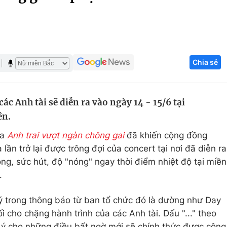
Góc ảnh
Giáo dục
Công nghệ
Chia sẻ
Tuyển sinh
Hitech Công ng
Học trực tuyến
Sản phẩm
ác Anh tài sẽ diễn ra vào ngày 14 - 15/6 tại
g
Thị trường
ên.
Tư vấn
ía
Anh trai vượt ngàn chông gai
đã khiến cộng đồng
lần trở lại được trông đợi của concert tại nơi đã diễn ra
ng, sức hút, độ "nóng" ngay thời điểm nhiệt độ tại miền
.
ú ý trong thông báo từ ban tổ chức đó là dường như Day
i cho chặng hành trình của các Anh tài. Dấu "..." theo
 ý cho những điều bất ngờ mới sẽ chính thức được công