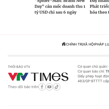
"Spider-Man: Brand New
Đẩy nhan
Day" cán mốc doanh thu 1
Phát triể
tỷ USD chỉ sau 6 ngày
hóa theo t
CHÍNH TRỊ
XÃ HỘI
PHÁP L
Cơ quan chủ quản:
THỜI BÁO VTV
Cơ quan báo chí:
T
Giấy phép hoạt độn
483/GP-BTTTT cấp
Theo dõi báo trên