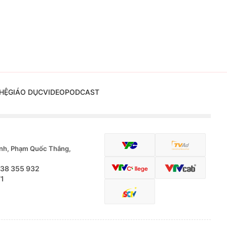
HỆ
GIÁO DỤC
VIDEO
PODCAST
nh, Phạm Quốc Thắng,
.38 355 932
71