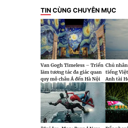
TIN CÙNG CHUYÊN MỤC
Van Gogh Timeless – Triển
Chủ nhân
lãm tương tác đa giác quan
tiếng Việ
quy mô châu Á đến Hà Nội
Anh tài H