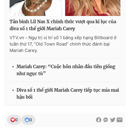
Tân binh Lil Nas X chính thức vượt qua kỉ lục của
THỜI BÁO VTV
diva số 1 thế giới Mariah Carey
VTV.vn - Ngự trị vị trí số 1 bảng xếp hạng Billboard ở
tuần thứ 17, “Old Town Road” chính thức đánh bại
Mariah Carey.
Theo dõi báo trên
Mariah Carey: “Cuộc hôn nhân đầu tiên giống
Cơ quan chủ quản:
Đài Truyền hình Việt Nam
như ngục tù”
Cơ quan báo chí:
Thời báo VTV
Giấy phép hoạt động báo in và báo điện tử số 483/GP-BTTTT
Diva số 1 thế giới Mariah Carey tiếp tục mỉa mai
cấp ngày 29/12/2023
hậu bối
Tổng Biên tập:
Vũ Thanh Thủy
Phó Tổng Biên tập:
Nguyễn Thị Mỹ Hạnh, Phạm Quốc Thắng,
Nguyễn Trọng Ninh
0
0
Tổng đài VTV:
024.38 355 931 - 024.38 355 932