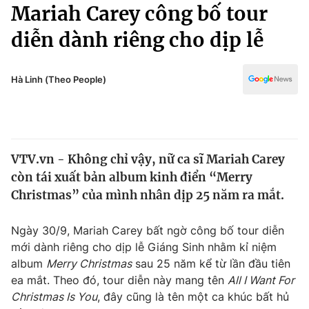
Chính trị
Mariah Carey công bố tour
Truyền hình
diễn dành riêng cho dịp lễ
Văn hóa - Giải trí
Xã hội
Y tế
Đời sống
Hà Linh (Theo People)
Pháp luật
Công nghệ
Giáo dục
Y tế
VTV.vn - Không chỉ vậy, nữ ca sĩ Mariah Carey
Thế giới
còn tái xuất bản album kinh điển “Merry
Tin tức
Christmas” của mình nhân dịp 25 năm ra mắt.
Kinh tế
Thế giới đó đây
Ngày 30/9, Mariah Carey bất ngờ công bố tour diễn
Tài chính
Dữ liệu và đời sống
mới dành riêng cho dịp lễ Giáng Sinh nhằm kỉ niệm
Câu chuyện quốc tế
Thị trường
album
Merry Christmas
sau 25 năm kể từ lần đầu tiên
ea mắt. Theo đó, tour diễn này mang tên
All I Want For
Truyền hình
Góc doanh nghiệp
Christmas Is You
, đây cũng là tên một ca khúc bất hủ