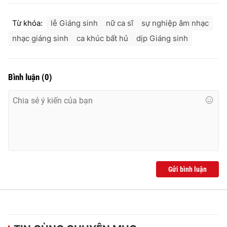
Ðiện thoại Thời báo VTV:
024.66 897 897
Email:
toasoan@vtv.vn
Từ khóa:
lễ Giáng sinh
nữ ca sĩ
sự nghiệp âm nhạc
Liên hệ quảng cáo:
024-7300.7108
nhạc giáng sinh
ca khúc bất hủ
dịp Giáng sinh
Bình luận
(
0
)
Gửi bình luận
® Cấm sao chép dưới mọi hình thức nếu không có sự chấp
thuận bằng văn bản. Ghi rõ nguồn VTV.vn khi phát hành lại
thông tin từ website này.