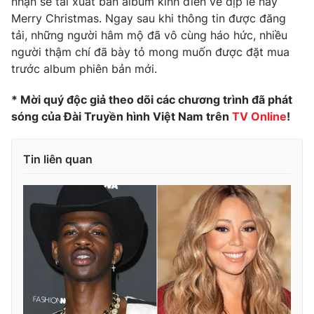
nhận sẽ tái xuất bản album kinh điển về dịp lễ này
Merry Christmas. Ngay sau khi thông tin được đăng
Photo
Infographic
tải, những người hâm mộ đã vô cùng háo hức, nhiều
người thậm chí đã bày tỏ mong muốn được đặt mua
Video
Shorts video
trước album phiên bản mới.
* Mời quý độc giả theo dõi các chương trình đã phát
VTV Money
VTV Thể thao
sóng của Đài Truyền hình Việt Nam trên
TV Online
!
VTV Sức khoẻ
Bất động sản
Tin liên quan
Thị trường 24h
Tấm lòng Việt
VTV4
Vươn mình bằng AI
VTV9
VTV8
Liên hệ tòa soạn
English