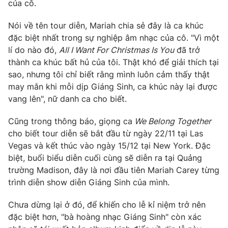
Phim VTV
của cô.
Giải trí
Hậu trường
Nói về tên tour diễn, Mariah chia sẻ đây là ca khúc
Điện ảnh
đặc biệt nhất trong sự nghiệp âm nhạc của cô. "Vì một
Đời sống
Nhân vật
lí do nào đó,
All I Want For Christmas Is You
đã trở
Âm nhạc
Du lịch
thành ca khúc bất hủ của tôi. Thật khó để giải thích tại
Khán giả
Giáo dục
Sao
sao, nhưng tôi chỉ biết rằng mình luôn cảm thấy thật
Làm đẹp
Giải sao mai
may mắn khi mỗi dịp Giáng Sinh, ca khúc này lại được
Tuyển sinh
vang lên", nữ danh ca cho biết.
Công nghệ
Chất lượng cuộc sống
Học trực tuyến
Hitech Công nghệ tương lai
Cũng trong thông báo, giọng ca
We Belong Together
Giao lưu trực tuyến
cho biết tour diễn sẽ bắt đầu từ ngày 22/11 tại Las
Sản phẩm
Vegas và kết thúc vào ngày 15/12 tại New York. Đặc
biệt, buổi biểu diễn cuối cùng sẽ diễn ra tại Quảng
Lịch phát sóng
Thị trường
trường Madison, đây là nơi đầu tiên Mariah Carey từng
Tư vấn
trình diễn show diễn Giáng Sinh của mình.
Chuyên mục khác
Chưa dừng lại ở đó, để khiến cho lễ kỉ niệm trở nên
Emagazine
Podcast
đặc biệt hơn, "bà hoàng nhạc Giáng Sinh" còn xác