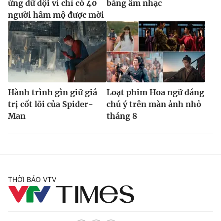
ứng dữ dội vì chỉ có 40
bằng âm nhạc
người hâm mộ được mời
Hành trình gìn giữ giá
Loạt phim Hoa ngữ đáng
trị cốt lõi của Spider-
chú ý trên màn ảnh nhỏ
Man
tháng 8
THỜI BÁO VTV