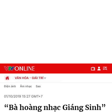
VĂN HÓA - GIẢI TRÍ
Chính trị
Điện ảnh
Âm nhạc
Sao
Xã hội
01/10/2019 15:27 GMT+7
Pháp luật
Chuyên mục
Kinh tế
“Bà hoàng nhạc Giáng Sinh”
Thể thao