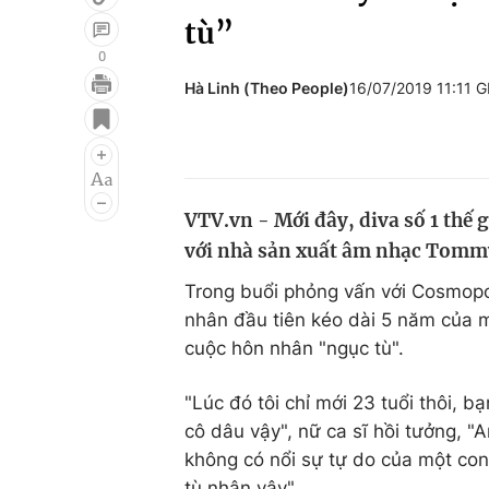
tù”
0
Hà Linh (Theo People)
16/07/2019 11:11 
Giải trí
Đời sống
Điện ảnh
Du lịch
Âm nhạc
Làm đẹp
VTV.vn - Mới đây, diva số 1 thế g
Sao
Chất lượng cuộc sốn
với nhà sản xuất âm nhạc Tomm
Trong buổi phỏng vấn với Cosmopol
nhân đầu tiên kéo dài 5 năm của m
cuộc hôn nhân "ngục tù".
"Lúc đó tôi chỉ mới 23 tuổi thôi, 
cô dâu vậy", nữ ca sĩ hồi tưởng, "
không có nổi sự tự do của một con
tù nhân vậy".