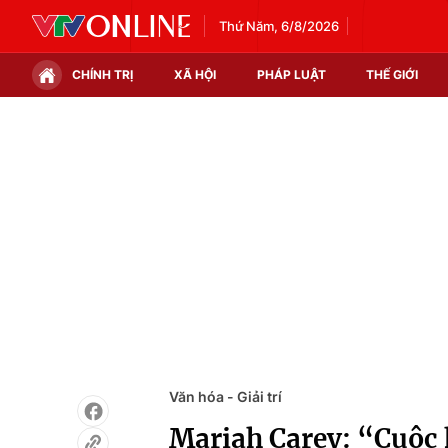
Thứ Năm, 6/8/2026
CHÍNH TRỊ
XÃ HỘI
PHÁP LUẬT
THẾ GIỚI
Chính trị
Xã hội
Thế giới
Kinh tế
Tin tức
Tài chính
Thế giới đó đây
Thị trường
Câu chuyện quốc tế
Góc doanh nghiệp
Dữ liệu và đời sống
Văn hóa - Giải trí
Mariah Carey: “Cuộc 