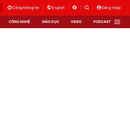
Cổng thông tin
English
Đăng nhập
CÔNG NGHỆ
GIÁO DỤC
VIDEO
PODCAST
VTV Money
VTV Thể thao
VTV Sức khoẻ
Bất động sản
Thị trường 24h
Tấm lòng Việt
Vươn mình bằng AI
VTV4
VTV8
VTV9
Lịch phát sóng
Giao lưu trực tuyến
Sự kiện