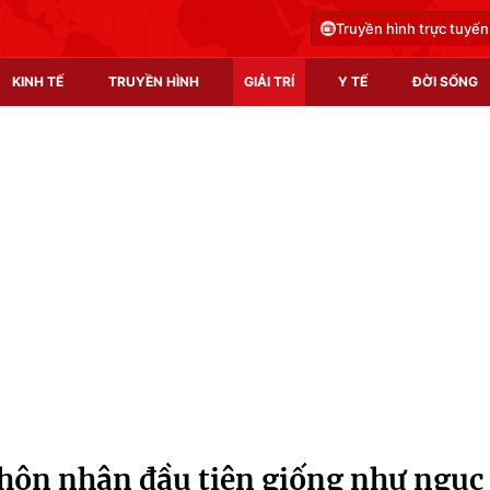
Truyền hình trực tuyến
KINH TẾ
TRUYỀN HÌNH
GIẢI TRÍ
Y TẾ
ĐỜI SỐNG
Pháp luật
Y tế
Truyền hình
Multimedia
Phim VTV
Video
Hậu trường
Shorts video
Nhân vật
Podcast
Khán giả
EMagazine
Giải sao mai
Photo
hôn nhân đầu tiên giống như ngục
Infographic