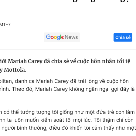
Góc ảnh
GMT+7
Giáo dục
Công nghệ
Chia sẻ
Tuyển sinh
Hitech Công ng
Học trực tuyến
Sản phẩm
iới Mariah Carey đã chia sẻ về cuộc hôn nhân tồi tệ
g
Thị trường
y Mottola.
Tư vấn
itan, danh ca Mariah Carey đã trải lòng về cuộc hôn
ình. Theo đó, Mariah Carey không ngần ngại gọi đây là
bạn có thể tưởng tượng tôi giống như một đứa trẻ con làm
Anh ta luôn muốn kiểm soát tôi mọi lúc. Tôi thậm chí còn
 người bình thường, điều đó khiến tôi cảm thấy như một