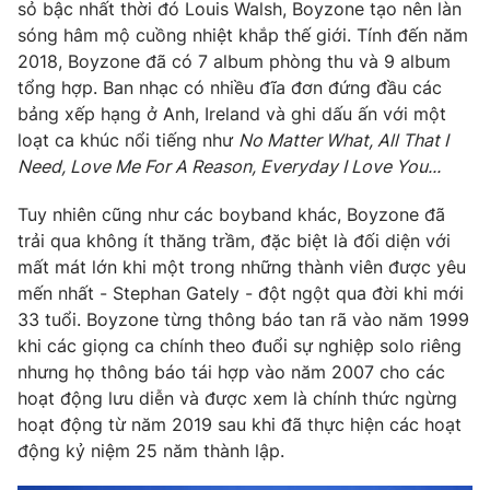
Phim VTV
sỏ bậc nhất thời đó Louis Walsh, Boyzone tạo nên làn
Giải trí
sóng hâm mộ cuồng nhiệt khắp thế giới. Tính đến năm
Hậu trường
2018, Boyzone đã có 7 album phòng thu và 9 album
Điện ảnh
Đời sống
tổng hợp. Ban nhạc có nhiều đĩa đơn đứng đầu các
Nhân vật
Âm nhạc
bảng xếp hạng ở Anh, Ireland và ghi dấu ấn với một
Du lịch
Khán giả
loạt ca khúc nổi tiếng như
No Matter What, All That I
Giáo dục
Sao
Need, Love Me For A Reason, Everyday I Love You...
Làm đẹp
Giải sao mai
Tuyển sinh
Công nghệ
Tuy nhiên cũng như các boyband khác, Boyzone đã
Chất lượng cuộc sống
Học trực tuyến
trải qua không ít thăng trầm, đặc biệt là đối diện với
Hitech Công nghệ tương lai
mất mát lớn khi một trong những thành viên được yêu
Giao lưu trực tuyến
mến nhất - Stephan Gately - đột ngột qua đời khi mới
Sản phẩm
33 tuổi. Boyzone từng thông báo tan rã vào năm 1999
Lịch phát sóng
khi các giọng ca chính theo đuổi sự nghiệp solo riêng
Thị trường
nhưng họ thông báo tái hợp vào năm 2007 cho các
Tư vấn
hoạt động lưu diễn và được xem là chính thức ngừng
Chuyên mục khác
hoạt động từ năm 2019 sau khi đã thực hiện các hoạt
động kỷ niệm 25 năm thành lập.
Emagazine
Podcast