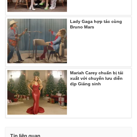
Ðiện thoại Thời báo VTV:
024.66 897 897
Email:
toasoan@vtv.vn
Liên hệ quảng cáo:
024-7300.7108
Lady Gaga hợp tác cùng
Bruno Mars
Mariah Carey chuẩn bị tái
xuất với chuyến lưu diễn
dịp Giáng sinh
® Cấm sao chép dưới mọi hình thức nếu không có sự chấp
thuận bằng văn bản. Ghi rõ nguồn VTV.vn khi phát hành lại
thông tin từ website này.
Tin liên quan