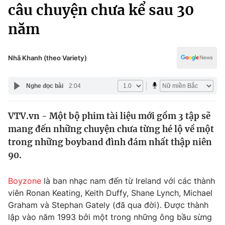
Chính trị
câu chuyện chưa kể sau 30
Truyền hình
năm
Văn hóa - Giải trí
Xã hội
Y tế
Đời sống
Nhã Khanh (theo Variety)
Pháp luật
Công nghệ
Giáo dục
Nghe đọc bài
2:04
Y tế
VTV.vn - Một bộ phim tài liệu mới gồm 3 tập sẽ
Thế giới
mang đến những chuyện chưa từng hé lộ về một
Tin tức
trong những boyband đình đám nhất thập niên
Kinh tế
90.
Thế giới đó đây
Tài chính
Dữ liệu và đời sống
Câu chuyện quốc tế
Boyzone
là ban nhạc nam đến từ Ireland với các thành
Thị trường
viên Ronan Keating, Keith Duffy, Shane Lynch, Michael
Graham và Stephan Gately (đã qua đời). Được thành
Truyền hình
Góc doanh nghiệp
lập vào năm 1993 bởi một trong những ông bầu sừng