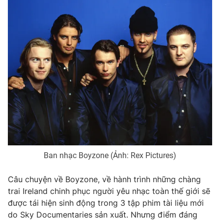
Photo
Infographic
Video
Shorts video
VTV Money
VTV Thể thao
VTV Sức khoẻ
Bất động sản
Thị trường 24h
Tấm lòng Việt
Ban nhạc Boyzone (Ảnh: Rex Pictures)
VTV4
Vươn mình bằng AI
Câu chuyện về Boyzone, về hành trình những chàng
VTV9
VTV8
trai Ireland chinh phục người yêu nhạc toàn thế giới sẽ
được tái hiện sinh động trong 3 tập phim tài liệu mới
do Sky Documentaries sản xuất. Nhưng điểm đáng
Liên hệ tòa soạn
English