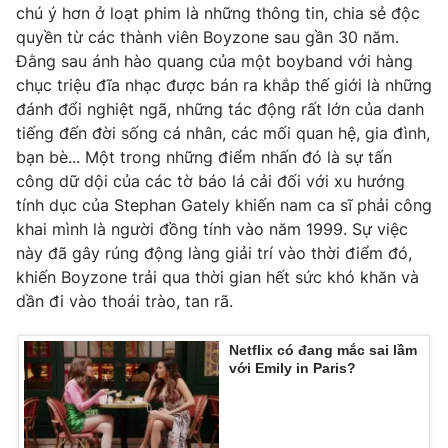
chú ý hơn ở loạt phim là những thông tin, chia sẻ độc
quyền từ các thành viên Boyzone sau gần 30 năm.
Đằng sau ánh hào quang của một boyband với hàng
chục triệu đĩa nhạc được bán ra khắp thế giới là những
THỜI BÁO VTV
đánh đổi nghiệt ngã, những tác động rất lớn của danh
tiếng đến đời sống cá nhân, các mối quan hệ, gia đình,
bạn bè... Một trong những điểm nhấn đó là sự tấn
công dữ dội của các tờ báo lá cải đối với xu hướng
Theo dõi báo trên
tính dục của Stephan Gately khiến nam ca sĩ phải công
khai mình là người đồng tính vào năm 1999. Sự việc
Cơ quan chủ quản:
Đài Truyền hình Việt Nam
này đã gây rúng động làng giải trí vào thời điểm đó,
khiến Boyzone trải qua thời gian hết sức khó khăn và
Cơ quan báo chí:
Thời báo VTV
dần đi vào thoái trào, tan rã.
Giấy phép hoạt động báo in và báo điện tử số 483/GP-BTTTT
cấp ngày 29/12/2023
Netflix có đang mắc sai lầm
Tổng Biên tập:
Vũ Thanh Thủy
với Emily in Paris?
Phó Tổng Biên tập:
Nguyễn Thị Mỹ Hạnh, Phạm Quốc Thắng,
Nguyễn Trọng Ninh
Tổng đài VTV:
024.38 355 931 - 024.38 355 932