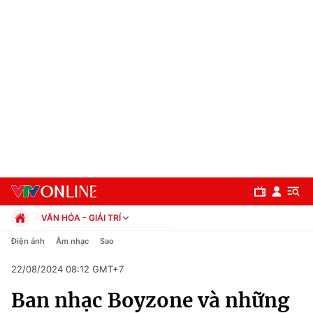
VĂN HÓA - GIẢI TRÍ
Chính trị
Điện ảnh
Âm nhạc
Sao
Xã hội
22/08/2024 08:12 GMT+7
Pháp luật
Chuyên mục
Kinh tế
Ban nhạc Boyzone và những
Thể thao