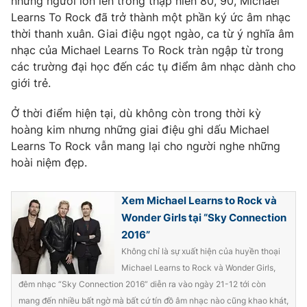
những người lớn lên trong thập niên 80, 90, Michael
Learns To Rock đã trở thành một phần ký ức âm nhạc
thời thanh xuân. Giai điệu ngọt ngào, ca từ ý nghĩa âm
nhạc của Michael Learns To Rock tràn ngập từ trong
THỜI BÁO VTV
các trường đại học đến các tụ điểm âm nhạc dành cho
giới trẻ.
Ở thời điểm hiện tại, dù không còn trong thời kỳ
hoàng kim nhưng những giai điệu ghi dấu Michael
Theo dõi báo trên
Learns To Rock vẫn mang lại cho người nghe những
hoài niệm đẹp.
Cơ quan chủ quản:
Đài Truyền hình Việt Nam
Cơ quan báo chí:
Thời báo VTV
Xem Michael Learns to Rock và
Giấy phép hoạt động báo in và báo điện tử số 483/GP-BTTTT
Wonder Girls tại “Sky Connection
cấp ngày 29/12/2023
2016”
Tổng Biên tập:
Vũ Thanh Thủy
Không chỉ là sự xuất hiện của huyền thoại
Phó Tổng Biên tập:
Nguyễn Thị Mỹ Hạnh, Phạm Quốc Thắng,
Michael Learns to Rock và Wonder Girls,
Nguyễn Trọng Ninh
đêm nhạc “Sky Connection 2016” diễn ra vào ngày 21-12 tới còn
Tổng đài VTV:
024.38 355 931 - 024.38 355 932
mang đến nhiều bất ngờ mà bất cứ tín đồ âm nhạc nào cũng khao khát,