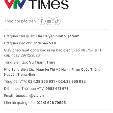
Theo dõi báo trên
Cơ quan chủ quản:
Đài Truyền hình Việt Nam
Cơ quan báo chí:
Thời báo VTV
Giấy phép hoạt động báo in và báo điện tử số 483/GP-BTTTT
cấp ngày 29/12/2023
Tổng Biên tập:
Vũ Thanh Thủy
Phó Tổng Biên tập:
Nguyễn Thị Mỹ Hạnh, Phạm Quốc Thắng,
Nguyễn Trọng Ninh
Tổng đài VTV:
024.38 355 931 - 024.38 355 932
Ðiện thoại Thời báo VTV:
0988 671 671
Email:
toasoan@vtv.vn
Liên hệ quảng cáo:
(024) 626 79595