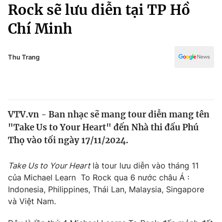
Chính trị
Rock sẽ lưu diễn tại TP Hồ
Truyền hình
Chí Minh
Văn hóa - Giải trí
Xã hội
Y tế
Đời sống
Thu Trang
Pháp luật
Công nghệ
Giáo dục
Y tế
VTV.vn - Ban nhạc sẽ mang tour diễn mang tên
Thế giới
"Take Us to Your Heart" đến Nhà thi đấu Phú
Tin tức
Thọ vào tối ngày 17/11/2024.
Kinh tế
Thế giới đó đây
Take Us to Your Heart
là tour lưu diễn vào tháng 11
Tài chính
Dữ liệu và đời sống
của Michael Learn To Rock qua 6 nước châu Á :
Câu chuyện quốc tế
Thị trường
Indonesia, Philippines, Thái Lan, Malaysia, Singapore
và Việt Nam.
Truyền hình
Góc doanh nghiệp