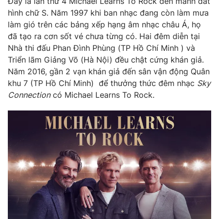
Đây là lần thứ 4 Michael Learns To Rock đến mảnh đất
Phim VTV
Giải trí
hình chữ S. Năm 1997 khi ban nhạc đang còn làm mưa
Hậu trường
làm gió trên các bảng xếp hạng âm nhạc châu Á, họ
Điện ảnh
đã tạo ra cơn sốt vé chưa từng có. Hai đêm diễn tại
Đời sống
Nhân vật
Nhà thi đấu Phan Đình Phùng (TP Hồ Chí Minh ) và
Âm nhạc
Du lịch
Triển lãm Giảng Võ (Hà Nội) đều chật cứng khán giả.
Khán giả
Giáo dục
Sao
Năm 2016, gần 2 vạn khán giả đến sân vận động Quân
Làm đẹp
Giải sao mai
khu 7 (TP Hồ Chí Minh) để thưởng thức đêm nhạc
Sky
Tuyển sinh
Connection
có Michael Learns To Rock.
Công nghệ
Chất lượng cuộc sống
Học trực tuyến
Hitech Công nghệ tương lai
Giao lưu trực tuyến
Sản phẩm
Lịch phát sóng
Thị trường
Tư vấn
Chuyên mục khác
Emagazine
Podcast