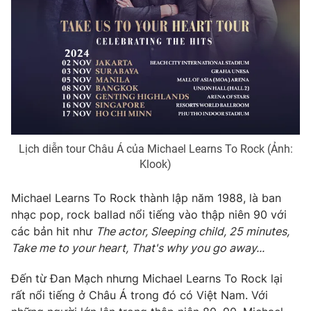
Photo
Infographic
Video
Shorts video
VTV Money
VTV Thể thao
VTV Sức khoẻ
Bất động sản
Lịch diễn tour Châu Á của Michael Learns To Rock (Ảnh:
Klook)
Thị trường 24h
Tấm lòng Việt
Michael Learns To Rock thành lập năm 1988, là ban
nhạc pop, rock ballad nổi tiếng vào thập niên 90 với
VTV4
Vươn mình bằng AI
các bản hit như
The actor, Sleeping child, 25 minutes,
Take me to your heart, That's why you go away...
VTV9
VTV8
Đến từ Đan Mạch nhưng Michael Learns To Rock lại
rất nổi tiếng ở Châu Á trong đó có Việt Nam. Với
Liên hệ tòa soạn
English