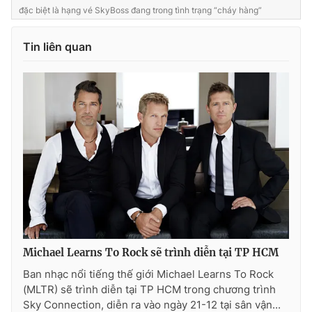
Ðiện thoại Thời báo VTV:
024.66 897 897
đặc biệt là hạng vé SkyBoss đang trong tình trạng “cháy hàng”
Email:
toasoan@vtv.vn
Tin liên quan
Liên hệ quảng cáo:
024-7300.7108
® Cấm sao chép dưới mọi hình thức nếu không có sự chấp
Michael Learns To Rock sẽ trình diễn tại TP HCM
thuận bằng văn bản. Ghi rõ nguồn VTV.vn khi phát hành lại
thông tin từ website này.
Ban nhạc nổi tiếng thế giới Michael Learns To Rock
(MLTR) sẽ trình diễn tại TP HCM trong chương trình
Sky Connection, diễn ra vào ngày 21-12 tại sân vận...