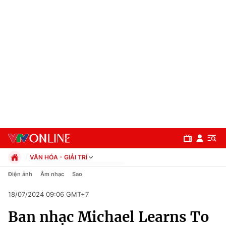
VĂN HÓA - GIẢI TRÍ
Chính trị
Điện ảnh
Âm nhạc
Sao
Xã hội
18/07/2024 09:06 GMT+7
Pháp luật
Chuyên mục
Kinh tế
Ban nhạc Michael Learns To
Thể thao