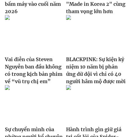
bấm máy vào cuối năm
"Made in Korea 2" cùng
2026
tham vọng lớn hơn
Vai diễn của Steven
BLACKPINK: Sự kiện kỷ
Nguyễn ban đầu không
niệm 10 năm bị phản
có trong kịch bản phim
ứng dữ dội vì chỉ có 40
về “vũ trụ chị em”
người hâm mộ được mời
Sự chuyển mình của
Hành trình gìn giữ giá
những người kể chuyện
trị cốt lõi của Spider-