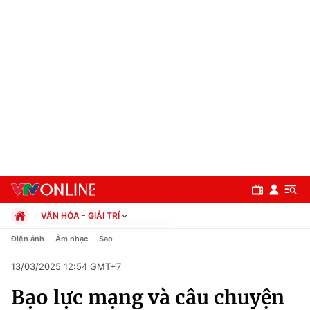
VĂN HÓA - GIẢI TRÍ
Chính trị
Điện ảnh
Âm nhạc
Sao
Xã hội
13/03/2025 12:54 GMT+7
Pháp luật
Chuyên mục
Kinh tế
Bạo lực mạng và câu chuyện
Thể thao