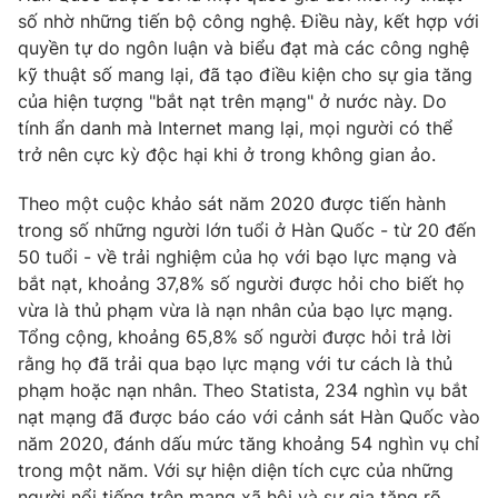
số nhờ những tiến bộ công nghệ. Điều này, kết hợp với
quyền tự do ngôn luận và biểu đạt mà các công nghệ
kỹ thuật số mang lại, đã tạo điều kiện cho sự gia tăng
của hiện tượng "bắt nạt trên mạng" ở nước này. Do
tính ẩn danh mà Internet mang lại, mọi người có thể
trở nên cực kỳ độc hại khi ở trong không gian ảo.
Theo một cuộc khảo sát năm 2020 được tiến hành
trong số những người lớn tuổi ở Hàn Quốc - từ 20 đến
50 tuổi - về trải nghiệm của họ với bạo lực mạng và
bắt nạt, khoảng 37,8% số người được hỏi cho biết họ
vừa là thủ phạm vừa là nạn nhân của bạo lực mạng.
Tổng cộng, khoảng 65,8% số người được hỏi trả lời
rằng họ đã trải qua bạo lực mạng với tư cách là thủ
phạm hoặc nạn nhân. Theo Statista, 234 nghìn vụ bắt
nạt mạng đã được báo cáo với cảnh sát Hàn Quốc vào
năm 2020, đánh dấu mức tăng khoảng 54 nghìn vụ chỉ
trong một năm. Với sự hiện diện tích cực của những
người nổi tiếng trên mạng xã hội và sự gia tăng rõ