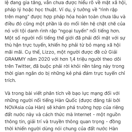
lệ đang gia tăng, vẫn chưa được hiểu rõ về mặt xã hội,
Photo
pháp lý hoặc học thuật. Ví dụ, ý tưởng về "rình rập
Infographic
trên mạng" được hợp pháp hóa hoàn toàn chưa lâu và
điều đó cũng một phần là do mối liên hệ chặt chẽ của
Video
Shorts video
nó với tội danh rình rập "ngoại tuyến" nổi tiếng hơn.
Một số người nổi tiếng thế giới đã phải đối mặt với sự
VTV Money
VTV Thể thao
thù hận trực tuyến, khiến họ phải từ bỏ mạng xã hội
mãi mãi. Cụ thể, Lizzo, một người được đề cử Giải
GRAMMY năm 2020 với hơn 1,4 triệu người theo dõi
VTV Sức khoẻ
Bất động sản
trên Twitter, đã buộc phải rời khỏi nền tảng này trong
thời gian ngắn do bị những kẻ phá đám trực tuyến chỉ
Thị trường 24h
Tấm lòng Việt
trích.
Và trong bài viết phân tích về bạo lực mạng đối với
VTV4
Vươn mình bằng AI
những người nổi tiếng Hàn Quốc (được đăng tải bởi
NOVAsia của Hàn) sẽ khám phá trường hợp của riêng
VTV9
VTV8
đất nước này và cách thức mà Internet - một nguồn
thông tin, giải trí và truyền thông quan trọng - đồng
thời khiến người dùng nói chung của đất nước Hàn
Liên hệ tòa soạn
English