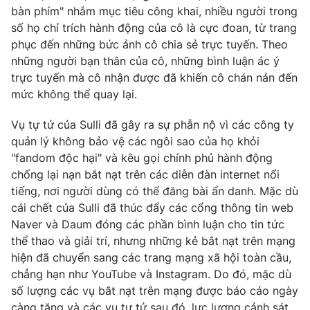
bàn phím" nhắm mục tiêu công khai, nhiều người trong
số họ chỉ trích hành động của cô là cực đoan, từ trang
phục đến những bức ảnh cô chia sẻ trực tuyến. Theo
những người bạn thân của cô, những bình luận ác ý
trực tuyến mà cô nhận được đã khiến cô chán nản đến
mức không thể quay lại.
Vụ tự tử của Sulli đã gây ra sự phẫn nộ vì các công ty
quản lý không bảo vệ các ngôi sao của họ khỏi
"fandom độc hại" và kêu gọi chính phủ hành động
chống lại nạn bắt nạt trên các diễn đàn internet nổi
tiếng, nơi người dùng có thể đăng bài ẩn danh. Mặc dù
cái chết của Sulli đã thúc đẩy các cổng thông tin web
Naver và Daum đóng các phần bình luận cho tin tức
thể thao và giải trí, nhưng những kẻ bắt nạt trên mạng
hiện đã chuyển sang các trang mạng xã hội toàn cầu,
chẳng hạn như YouTube và Instagram. Do đó, mặc dù
số lượng các vụ bắt nạt trên mạng được báo cáo ngày
càng tăng và các vụ tự tử sau đó, lực lượng cảnh sát