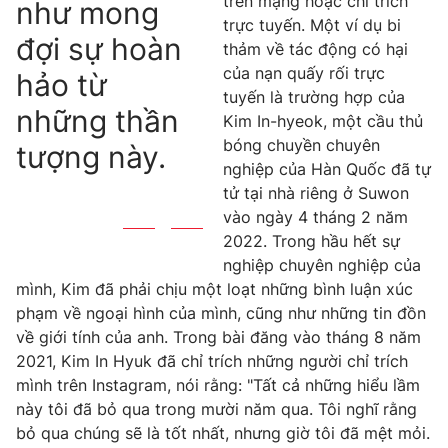
trên mạng hoặc chỉ trích
như mong
trực tuyến. Một ví dụ bi
đợi sự hoàn
thảm về tác động có hại
của nạn quấy rối trực
hảo từ
tuyến là trường hợp của
những thần
Kim In-hyeok, một cầu thủ
bóng chuyền chuyên
tượng này.
nghiệp của Hàn Quốc đã tự
tử tại nhà riêng ở Suwon
vào ngày 4 tháng 2 năm
2022. Trong hầu hết sự
nghiệp chuyên nghiệp của
mình, Kim đã phải chịu một loạt những bình luận xúc
phạm về ngoại hình của mình, cũng như những tin đồn
về giới tính của anh. Trong bài đăng vào tháng 8 năm
2021, Kim In Hyuk đã chỉ trích những người chỉ trích
mình trên Instagram, nói rằng: "Tất cả những hiểu lầm
này tôi đã bỏ qua trong mười năm qua. Tôi nghĩ rằng
bỏ qua chúng sẽ là tốt nhất, nhưng giờ tôi đã mệt mỏi.