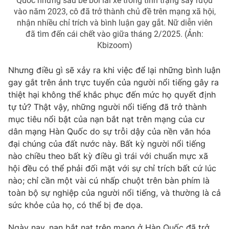
Quốc nhưng sau bê bối lái xe trong tình trạng say rượu
vào năm 2023, cô đã trở thành chủ đề trên mạng xã hội,
nhận nhiều chỉ trích và bình luận gay gắt. Nữ diễn viên
đã tìm đến cái chết vào giữa tháng 2/2025. (Ảnh:
Kbizoom)
Nhưng điều gì sẽ xảy ra khi việc để lại những bình luận
gay gắt trên ảnh trực tuyến của người nổi tiếng gây ra
thiệt hại không thể khắc phục đến mức họ quyết định
tự tử? Thật vậy, những người nổi tiếng đã trở thành
mục tiêu nổi bật của nạn bắt nạt trên mạng của cư
dân mạng Hàn Quốc do sự trỗi dậy của nền văn hóa
đại chúng của đất nước này. Bất kỳ người nổi tiếng
nào chiều theo bất kỳ điều gì trái với chuẩn mực xã
hội đều có thể phải đối mặt với sự chỉ trích bất cứ lúc
nào; chỉ cần một vài cú nhấp chuột trên bàn phím là
toàn bộ sự nghiệp của người nổi tiếng, và thường là cả
sức khỏe của họ, có thể bị đe dọa.
Ngày nay, nạn bắt nạt trên mạng ở Hàn Quốc đã trở