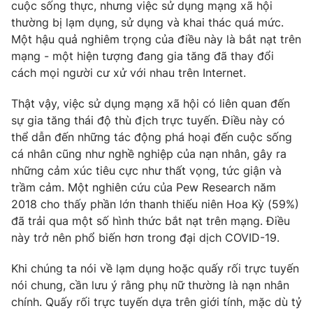
Phim VTV
cuộc sống thực, nhưng việc sử dụng mạng xã hội
Giải trí
thường bị lạm dụng, sử dụng và khai thác quá mức.
Hậu trường
Một hậu quả nghiêm trọng của điều này là bắt nạt trên
Điện ảnh
Đời sống
mạng - một hiện tượng đang gia tăng đã thay đổi
Nhân vật
Âm nhạc
cách mọi người cư xử với nhau trên Internet.
Du lịch
Khán giả
Giáo dục
Sao
Thật vậy, việc sử dụng mạng xã hội có liên quan đến
Làm đẹp
Giải sao mai
sự gia tăng thái độ thù địch trực tuyến. Điều này có
Tuyển sinh
Công nghệ
thể dẫn đến những tác động phá hoại đến cuộc sống
Chất lượng cuộc sống
Học trực tuyến
cá nhân cũng như nghề nghiệp của nạn nhân, gây ra
Hitech Công nghệ tương lai
những cảm xúc tiêu cực như thất vọng, tức giận và
Giao lưu trực tuyến
trầm cảm. Một nghiên cứu của Pew Research năm
Sản phẩm
2018 cho thấy phần lớn thanh thiếu niên Hoa Kỳ (59%)
Lịch phát sóng
đã trải qua một số hình thức bắt nạt trên mạng. Điều
Thị trường
này trở nên phổ biến hơn trong đại dịch COVID-19.
Tư vấn
Khi chúng ta nói về lạm dụng hoặc quấy rối trực tuyến
Chuyên mục khác
nói chung, cần lưu ý rằng phụ nữ thường là nạn nhân
Emagazine
Podcast
chính. Quấy rối trực tuyến dựa trên giới tính, mặc dù tỷ