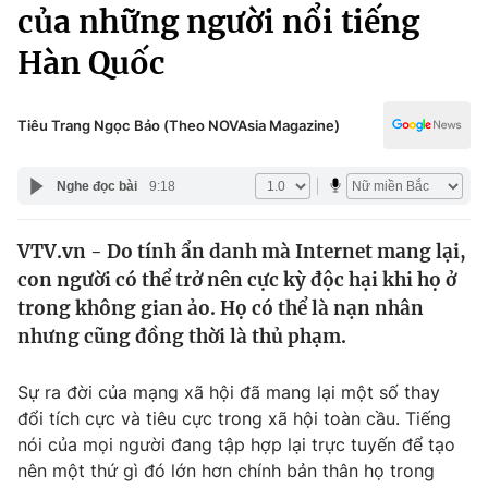
Chính trị
của những người nổi tiếng
Truyền hình
Hàn Quốc
Văn hóa - Giải trí
Xã hội
Y tế
Đời sống
Tiêu Trang Ngọc Bảo (Theo NOVAsia Magazine)
Pháp luật
Công nghệ
Giáo dục
Nghe đọc bài
9:18
Y tế
VTV.vn - Do tính ẩn danh mà Internet mang lại,
Thế giới
con người có thể trở nên cực kỳ độc hại khi họ ở
Tin tức
trong không gian ảo. Họ có thể là nạn nhân
Kinh tế
nhưng cũng đồng thời là thủ phạm.
Thế giới đó đây
Tài chính
Dữ liệu và đời sống
Câu chuyện quốc tế
Sự ra đời của mạng xã hội đã mang lại một số thay
Thị trường
đổi tích cực và tiêu cực trong xã hội toàn cầu. Tiếng
nói của mọi người đang tập hợp lại trực tuyến để tạo
Truyền hình
Góc doanh nghiệp
nên một thứ gì đó lớn hơn chính bản thân họ trong