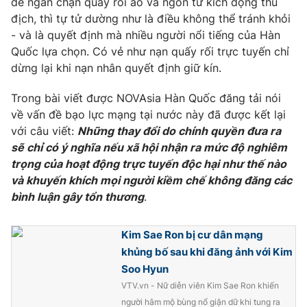
để ngăn chặn quấy rối ảo và ngôn từ kích động thù
địch, thì tự tử dường như là điều không thể tránh khỏi
- và là quyết định mà nhiều người nổi tiếng của Hàn
Quốc lựa chọn. Có vẻ như nạn quấy rối trực tuyến chỉ
dừng lại khi nạn nhân quyết định giữ kín.
Trong bài viết được NOVAsia Hàn Quốc đăng tải nói
về vấn đề bạo lực mạng tại nước này đã được kết lại
với câu viết:
Những thay đổi do chính quyền đưa ra
sẽ chỉ có ý nghĩa nếu xã hội nhận ra mức độ nghiêm
trọng của hoạt động trực tuyến độc hại như thế nào
và khuyến khích mọi người kiềm chế không đăng các
bình luận gây tổn thương
.
Kim Sae Ron bị cư dân mạng
khủng bố sau khi đăng ảnh với Kim
Soo Hyun
VTV.vn - Nữ diễn viên Kim Sae Ron khiến
người hâm mộ bùng nổ giận dữ khi tung ra