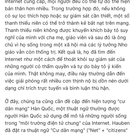
Internet cung cấp, mọi người đều có thể tự do thể hiện
bản thân hơn nhiều. Trong trường hợp đó, nếu không
có sự lọc thích hợp hoặc sự giám sát cần thiết, một số
thanh thiếu niên có thể trở thành kẻ bắt nạt trên mạng.
Thanh thiếu niên không được khuyến khích bày tỏ suy
nghĩ của mình với cha mẹ, giáo viên và sau đó là ông
chủ vì họ sống trong một xã hội mà các lý tưởng Nho
giáo vẫn còn thống trị. Kết quả là, họ đã tìm đến
Internet như một cách để thoát khỏi sự giám sát của
những người có thẩm quyền và tự do bày tỏ ý kiến ​​
của mình. Thật không may, điều này thường dẫn đến
việc giải phóng rất nhiều cơn thịnh nộ bị dồn nén dưới
dạng chỉ trích trực tuyến và bình luận thù hận.
Ở đây, chúng ta cũng cần đề cập đến hiện tượng "cư
dân mạng" Hàn Quốc, một thuật ngữ thường được
người Hàn Quốc sử dụng để mô tả những người sống
trong "môi trường điện tử chung" của Internet. Hauben
đã đặt ra thuật ngữ "Cư dân mạng" ("Net" + "citizens"