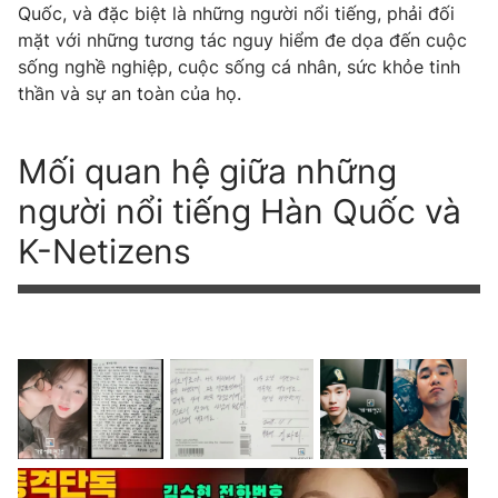
Quốc, và đặc biệt là những người nổi tiếng, phải đối
mặt với những tương tác nguy hiểm đe dọa đến cuộc
sống nghề nghiệp, cuộc sống cá nhân, sức khỏe tinh
thần và sự an toàn của họ.
THỜI BÁO VTV
Mối quan hệ giữa những
Theo dõi báo trên
người nổi tiếng Hàn Quốc và
Cơ quan chủ quản:
Đài Truyền hình Việt Nam
K-Netizens
Cơ quan báo chí:
Thời báo VTV
Giấy phép hoạt động báo in và báo điện tử số 483/GP-BTTTT
cấp ngày 29/12/2023
Tổng Biên tập:
Vũ Thanh Thủy
Phó Tổng Biên tập:
Nguyễn Thị Mỹ Hạnh, Phạm Quốc Thắng,
Nguyễn Trọng Ninh
Tổng đài VTV:
024.38 355 931 - 024.38 355 932
Ðiện thoại Thời báo VTV:
024.66 897 897