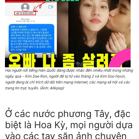
Email:
toasoan@vtv.vn
Liên hệ quảng cáo:
024-7300.7108
Hai người nổi tiếng Hàn Quốc đang được nhắc đến nhiều nhất trong những
ngày qua - Kim Sae Ron, người đã tự tử vào tháng 2 và Kim Soo Hyun,
người đang bị chỉ trích dữ dội trên mạng internet, các mạng xã hội và các
trang tin trực tuyến. (Ảnh: Allkpop)
® Cấm sao chép dưới mọi hình thức nếu không có sự chấp
thuận bằng văn bản. Ghi rõ nguồn VTV.vn khi phát hành lại
thông tin từ website này.
Ở các nước phương Tây, đặc
biệt là Hoa Kỳ, mọi người dựa
vào các tay săn ảnh chuyên