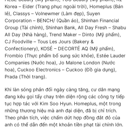
Korea – Eider (Trang phục ngoài trời), Homeplus (Bán
Photo
Infographic
lẻ), Classys – Volnewmer (Làm đẹp), Suyen
Corporation – BENCH/ (Quần áo), Shinhan Financial
Video
Shorts video
Group (Tài chính), Shinhan Bank, All Day Fresh – Shabu
All Day (Nhà hàng), Trend Maker – Dinto (Mỹ phẩm),
CJ Foodville – Tous Les Jours (Bakery &
VTV Money
VTV Thể thao
Confectionery), KOSÉ – DECORTÉ AQ (Mỹ phẩm),
Frombio (Thực phẩm bổ sung sức khỏe), Estée Lauder
VTV Sức khoẻ
Bất động sản
Companies (Nước hoa), Jo Malone London (Nước
hoa), Cuckoo Electronics – Cuckoo (Đồ gia dụng),
Prada (Thời trang).
Thị trường 24h
Tấm lòng Việt
Khi làn sóng phản đối ngày càng tăng, cư dân mạng
VTV4
Vươn mình bằng AI
đang kêu gọi tẩy chay trên diện rộng các công ty tiếp
tục hợp tác với Kim Soo Hyun. Homeplus, một trong
những thương hiệu mà anh đại diện, đã bị chỉ trích.
VTV9
VTV8
Theo phân tích, việc chấm dứt hợp đồng đắt đỏ của
anh có thể dẫn đến một khoản tiền phạt tài chính lớn.
Liên hệ tòa soạn
English