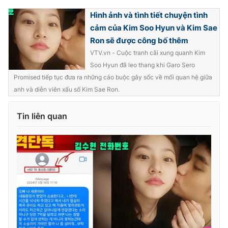
Hình ảnh và tình tiết chuyện tình
cảm của Kim Soo Hyun và Kim Sae
Ron sẽ được công bố thêm
VTV.vn - Cuộc tranh cãi xung quanh Kim
Soo Hyun đã leo thang khi Garo Sero
Promised tiếp tục đưa ra những cáo buộc gây sốc về mối quan hệ giữa
anh và diễn viên xấu số Kim Sae Ron.
Tin liên quan