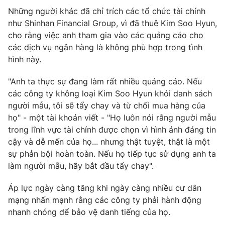
Những người khác đã chỉ trích các tổ chức tài chính
như Shinhan Financial Group, vì đã thuê Kim Soo Hyun,
cho rằng việc anh tham gia vào các quảng cáo cho
các dịch vụ ngân hàng là không phù hợp trong tình
THỜI BÁO VTV
hình này.
Theo dõi báo trên
"Anh ta thực sự đang làm rất nhiều quảng cáo. Nếu
các công ty không loại Kim Soo Hyun khỏi danh sách
người mẫu, tôi sẽ tẩy chay và từ chối mua hàng của
Cơ quan chủ quản:
Đài Truyền hình Việt Nam
họ" - một tài khoản viết - "Họ luôn nói rằng người mẫu
Cơ quan báo chí:
Thời báo VTV
trong lĩnh vực tài chính được chọn vì hình ảnh đáng tin
Giấy phép hoạt động báo in và báo điện tử số 483/GP-BTTTT
cậy và dễ mến của họ... nhưng thật tuyệt, thật là một
cấp ngày 29/12/2023
sự phản bội hoàn toàn. Nếu họ tiếp tục sử dụng anh ta
Tổng Biên tập:
Vũ Thanh Thủy
làm người mẫu, hãy bắt đầu tẩy chay".
Phó Tổng Biên tập:
Nguyễn Thị Mỹ Hạnh, Phạm Quốc Thắng,
Nguyễn Trọng Ninh
Áp lực ngày càng tăng khi ngày càng nhiều cư dân
Tổng đài VTV:
024.38 355 931 - 024.38 355 932
mạng nhấn mạnh rằng các công ty phải hành động
nhanh chóng để bảo vệ danh tiếng của họ.
Ðiện thoại Thời báo VTV:
024.66 897 897