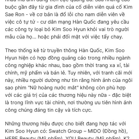
Phim VTV
Giải trí
buộc gần đây từ gia đình của cố diễn viên quá cố Kim
Hậu trường
Sae Ron - về cơ bản là đổ lỗi cho nam diễn viên về
Điện ảnh
việc cô tự tử - cư dân mạng Hàn Quốc đang yêu cầu
Đời sống
Nhân vật
các công ty loại bỏ Kim Soo Hyun khỏi vai trò người
Âm nhạc
mẫu của họ… hoặc phải đối mặt với việc tẩy chay.
Du lịch
Khán giả
Giáo dục
Sao
Làm đẹp
Theo thống kê từ truyền thông Hàn Quốc, Kim Soo
Giải sao mai
Tuyển sinh
Hyun hiện có hợp đồng quảng cáo trong nhiều ngành
Công nghệ
Chất lượng cuộc sống
công nghiệp khác nhau, bao gồm thời trang xa xỉ, tài
Học trực tuyến
chính, mỹ phẩm và bán lẻ. Tuy nhiên, với tranh cãi mới
Hitech Công nghệ tương lai
Giao lưu trực tuyến
này, nhiều người dường như tin rằng hình ảnh của ngôi
Sản phẩm
sao phim "Nữ hoàng nước mắt" không còn phù hợp
với các giá trị của các thương hiệu này nữa - đặc biệt
Lịch phát sóng
Thị trường
là trong lĩnh vực tài chính, nơi thường ưu tiên hình ảnh
công chúng đáng tin cậy và tích cực.
Tư vấn
Chuyên mục khác
Những thương hiệu được cho biết đang hợp tác với
Emagazine
Kim Soo Hyun có: Swatch Group – MIDO (Đồng hồ),
Podcast
HEBE Beauty (Mỹ phẩm), YOU Beauty (Mỹ phẩm), K2