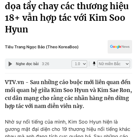
Chính trị
dọa tẩy chay các thương hiệu
Truyền hình
18+ vẫn hợp tác với Kim Soo
Văn hóa - Giải trí
Xã hội
Y tế
Hyun
Đời sống
Pháp luật
Công nghệ
Giáo dục
Tiêu Trang Ngọc Bảo (Theo KoreaBoo)
Y tế
Nghe đọc bài
3:26
Thế giới
VTV.vn - Sau những cáo buộc mới liên quan đến
Tin tức
mối quan hệ giữa Kim Soo Hyun và Kim Sae Ron,
Kinh tế
Thế giới đó đây
cư dân mạng cho rằng các nhãn hàng nên dừng
Tài chính
hợp tác với nam diễn viên này.
Dữ liệu và đời sống
Câu chuyện quốc tế
Thị trường
Nhờ sự nổi tiếng của mình, Kim Soo Hyun hiện là
Truyền hình
Góc doanh nghiệp
gương mặt đại diện cho 19 thương hiệu nổi tiếng khác
nhau mà anh đang tích cực quảng bá. Sau những cáo