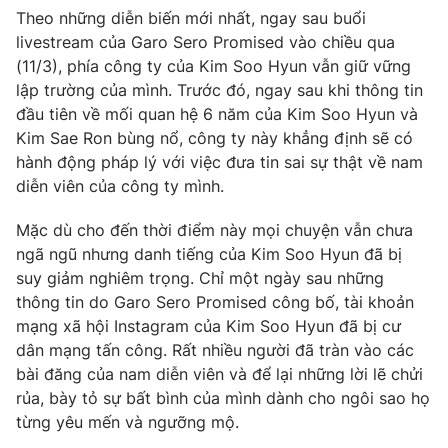
Email:
toasoan@vtv.vn
Theo những diễn biến mới nhất, ngay sau buổi
Liên hệ quảng cáo:
024-7300.7108
livestream của Garo Sero Promised vào chiều qua
(11/3), phía công ty của Kim Soo Hyun vẫn giữ vững
lập trường của mình. Trước đó, ngay sau khi thông tin
đầu tiên về mối quan hệ 6 năm của Kim Soo Hyun và
Kim Sae Ron bùng nổ, công ty này khẳng định sẽ có
hành động pháp lý với việc đưa tin sai sự thật về nam
diễn viên của công ty mình.
Mặc dù cho đến thời điểm này mọi chuyện vẫn chưa
ngã ngũ nhưng danh tiếng của Kim Soo Hyun đã bị
suy giảm nghiêm trọng. Chỉ một ngày sau những
thông tin do Garo Sero Promised công bố, tài khoản
® Cấm sao chép dưới mọi hình thức nếu không có sự chấp
mạng xã hội Instagram của Kim Soo Hyun đã bị cư
thuận bằng văn bản. Ghi rõ nguồn VTV.vn khi phát hành lại
dân mạng tấn công. Rất nhiều người đã tràn vào các
thông tin từ website này.
bài đăng của nam diễn viên và để lại những lời lẽ chửi
rủa, bày tỏ sự bất bình của mình dành cho ngôi sao họ
từng yêu mến và ngưỡng mộ.