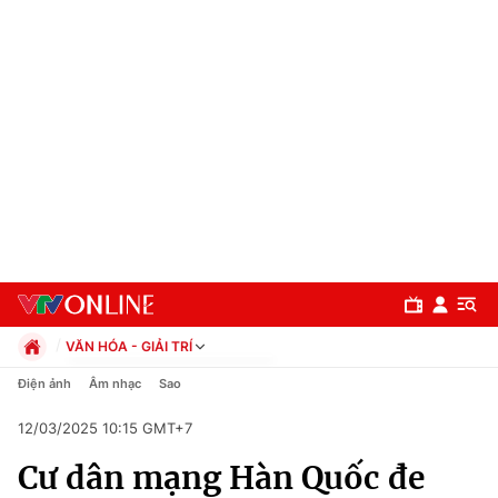
VĂN HÓA - GIẢI TRÍ
Chính trị
Điện ảnh
Âm nhạc
Sao
Xã hội
12/03/2025 10:15 GMT+7
Pháp luật
Chuyên mục
Kinh tế
Cư dân mạng Hàn Quốc đe
Thể thao