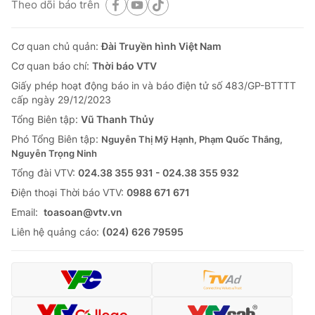
Theo dõi báo trên
Cơ quan chủ quản:
Đài Truyền hình Việt Nam
Cơ quan báo chí:
Thời báo VTV
Giấy phép hoạt động báo in và báo điện tử số 483/GP-BTTTT
cấp ngày 29/12/2023
Tổng Biên tập:
Vũ Thanh Thủy
Phó Tổng Biên tập:
Nguyễn Thị Mỹ Hạnh, Phạm Quốc Thắng,
Nguyễn Trọng Ninh
Tổng đài VTV:
024.38 355 931 - 024.38 355 932
Ðiện thoại Thời báo VTV:
0988 671 671
Email:
toasoan@vtv.vn
Liên hệ quảng cáo:
(024) 626 79595