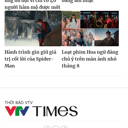
ứng dữ dội vì chỉ có 40
bằng âm nhạc
người hâm mộ được mời
Hành trình gìn giữ giá
Loạt phim Hoa ngữ đáng
trị cốt lõi của Spider-
chú ý trên màn ảnh nhỏ
Man
tháng 8
THỜI BÁO VTV