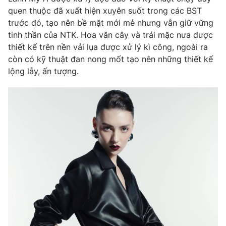
quen thuộc đã xuất hiện xuyên suốt trong các BST
Photo
Infographic
trước đó, tạo nên bề mặt mới mẻ nhưng vẫn giữ vững
tinh thần của NTK. Hoa văn cây và trái mặc nưa được
Video
Shorts video
thiết kế trên nền vải lụa được xử lý kì công, ngoài ra
còn có kỹ thuật đan nong mốt tạo nên những thiết kế
lộng lẫy, ấn tượng.
VTV Money
VTV Thể thao
VTV Sức khoẻ
Bất động sản
Thị trường 24h
Tấm lòng Việt
VTV4
Vươn mình bằng AI
VTV9
VTV8
Liên hệ tòa soạn
English