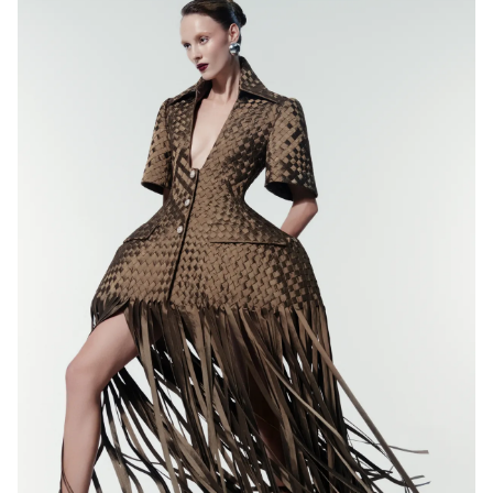
Ðiện thoại Thời báo VTV:
024.66 897 897
Email:
toasoan@vtv.vn
Liên hệ quảng cáo:
024-7300.7108
® Cấm sao chép dưới mọi hình thức nếu không có sự chấp
thuận bằng văn bản. Ghi rõ nguồn VTV.vn khi phát hành lại
thông tin từ website này.