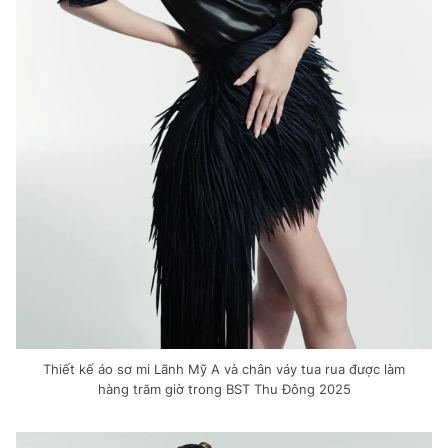
THỜI BÁO VTV
Theo dõi báo trên
Cơ quan chủ quản:
Đài Truyền hình Việt Nam
Cơ quan báo chí:
Thời báo VTV
Giấy phép hoạt động báo in và báo điện tử số 483/GP-BTTTT
cấp ngày 29/12/2023
Tổng Biên tập:
Vũ Thanh Thủy
Thiết kế áo sơ mi Lãnh Mỹ A và chân váy tua rua được làm
Phó Tổng Biên tập:
Nguyễn Thị Mỹ Hạnh, Phạm Quốc Thắng,
hàng trăm giờ trong BST Thu Đông 2025
Nguyễn Trọng Ninh
Tổng đài VTV:
024.38 355 931 - 024.38 355 932