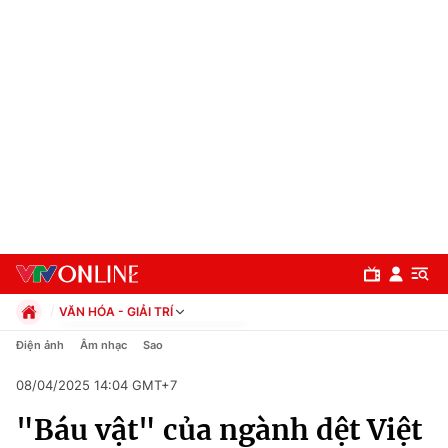
VĂN HÓA - GIẢI TRÍ
Chính trị
Điện ảnh
Âm nhạc
Sao
Xã hội
08/04/2025 14:04 GMT+7
Pháp luật
Chuyên mục
Kinh tế
"Báu vật" của ngành dệt Việt
Thể thao