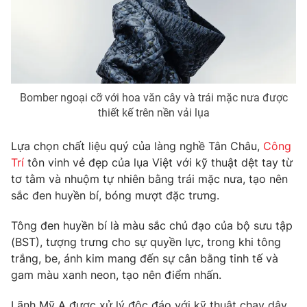
Phim VTV
Giải trí
Hậu trường
Điện ảnh
Đời sống
Nhân vật
Âm nhạc
Du lịch
Khán giả
Giáo dục
Bomber ngoại cỡ với hoa văn cây và trái mặc nưa được
Sao
Làm đẹp
thiết kế trên nền vải lụa
Giải sao mai
Tuyển sinh
Công nghệ
Chất lượng cuộc sống
Lựa chọn chất liệu quý của làng nghề Tân Châu,
Công
Học trực tuyến
Trí
tôn vinh vẻ đẹp của lụa Việt với kỹ thuật dệt tay từ
Hitech Công nghệ tương lai
Giao lưu trực tuyến
tơ tằm và nhuộm tự nhiên bằng trái mặc nưa, tạo nên
Sản phẩm
sắc đen huyền bí, bóng mượt đặc trưng.
Lịch phát sóng
Thị trường
Tông đen huyền bí là màu sắc chủ đạo của bộ sưu tập
(BST), tượng trưng cho sự quyền lực, trong khi tông
Tư vấn
trắng, be, ánh kim mang đến sự cân bằng tinh tế và
Chuyên mục khác
gam màu xanh neon, tạo nên điểm nhấn.
Emagazine
Podcast
Lãnh Mỹ A được xử lý độc đáo với kỹ thuật chạy dây