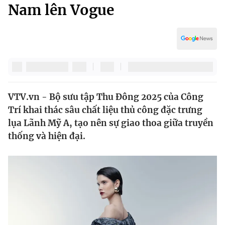
Chính trị
Nam lên Vogue
Truyền hình
Văn hóa - Giải trí
Xã hội
Y tế
Đời sống
Pháp luật
Công nghệ
Giáo dục
Y tế
VTV.vn - Bộ sưu tập Thu Đông 2025 của Công
Trí khai thác sâu chất liệu thủ công đặc trưng
Thế giới
lụa Lãnh Mỹ A, tạo nên sự giao thoa giữa truyền
thống và hiện đại.
Tin tức
Kinh tế
Thế giới đó đây
Tài chính
Dữ liệu và đời sống
Câu chuyện quốc tế
Thị trường
Truyền hình
Góc doanh nghiệp