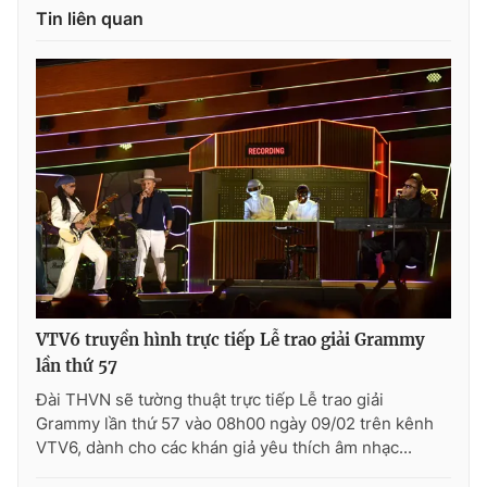
Tin liên quan
Photo
Infographic
Video
Shorts video
VTV Money
VTV Thể thao
VTV Sức khoẻ
Bất động sản
Thị trường 24h
Tấm lòng Việt
VTV6 truyền hình trực tiếp Lễ trao giải Grammy
VTV4
Vươn mình bằng AI
lần thứ 57
Đài THVN sẽ tường thuật trực tiếp Lễ trao giải
VTV9
VTV8
Grammy lần thứ 57 vào 08h00 ngày 09/02 trên kênh
VTV6, dành cho các khán giả yêu thích âm nhạc...
Liên hệ tòa soạn
English