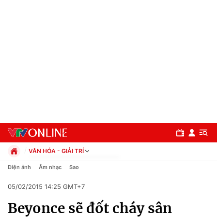
VĂN HÓA - GIẢI TRÍ
Chính trị
Điện ảnh
Âm nhạc
Sao
Xã hội
05/02/2015 14:25 GMT+7
Pháp luật
Chuyên mục
Kinh tế
Beyonce sẽ đốt cháy sân
Thể thao