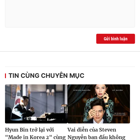
Ðiện thoại Thời báo VTV:
024.66 897 897
Email:
toasoan@vtv.vn
Liên hệ quảng cáo:
024-7300.7108
Gửi bình luận
TIN CÙNG CHUYÊN MỤC
® Cấm sao chép dưới mọi hình thức nếu không có sự chấp
thuận bằng văn bản. Ghi rõ nguồn VTV.vn khi phát hành lại
thông tin từ website này.
Hyun Bin trở lại với
Vai diễn của Steven
"Made in Korea 2" cùng
Nguyễn ban đầu không