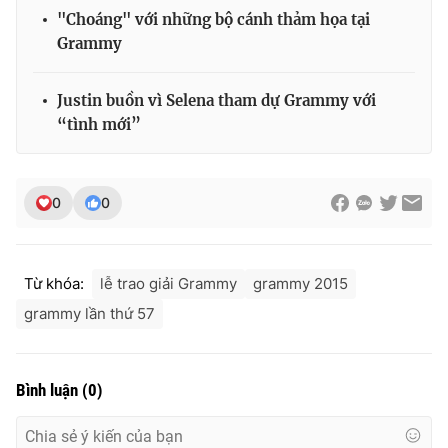
"Choáng" với những bộ cánh thảm họa tại
Grammy
THỜI BÁO VTV
Justin buồn vì Selena tham dự Grammy với
“tình mới”
Theo dõi báo trên
0
0
Cơ quan chủ quản:
Đài Truyền hình Việt Nam
Cơ quan báo chí:
Thời báo VTV
Từ khóa:
lễ trao giải Grammy
grammy 2015
Giấy phép hoạt động báo in và báo điện tử số 483/GP-BTTTT
grammy lần thứ 57
cấp ngày 29/12/2023
Tổng Biên tập:
Vũ Thanh Thủy
Phó Tổng Biên tập:
Nguyễn Thị Mỹ Hạnh, Phạm Quốc Thắng,
Bình luận
(
0
)
Nguyễn Trọng Ninh
Tổng đài VTV:
024.38 355 931 - 024.38 355 932