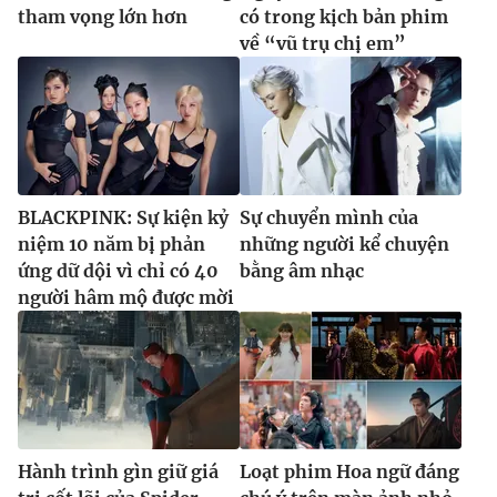
tham vọng lớn hơn
có trong kịch bản phim
về “vũ trụ chị em”
BLACKPINK: Sự kiện kỷ
Sự chuyển mình của
niệm 10 năm bị phản
những người kể chuyện
ứng dữ dội vì chỉ có 40
bằng âm nhạc
người hâm mộ được mời
Hành trình gìn giữ giá
Loạt phim Hoa ngữ đáng