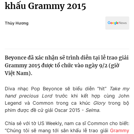
Chính trị
khấu Grammy 2015
Truyền hình
Văn hóa - Giải trí
Xã hội
Y tế
Thùy Hương
Đời sống
Pháp luật
Công nghệ
Giáo dục
Y tế
Beyonce đã xác nhận sẽ trình diễn tại lễ trao giải
Grammy 2015 được tổ chức vào ngày 9/2 (giờ
Thế giới
Việt Nam).
Tin tức
Kinh tế
Diva nhạc Pop Beyonce sẽ biểu diễn “hit”
Take my
Thế giới đó đây
hand precious Lord
trước khi kết hợp cùng John
Tài chính
Legend và Common trong ca khúc
Glory
trong bộ
Dữ liệu và đời sống
Câu chuyện quốc tế
phim được đề cử giải Oscar 2015 -
Selma.
Thị trường
Truyền hình
Chia sẻ với tờ US Weekly, nam ca sĩ Common cho biết:
Góc doanh nghiệp
“Chúng tôi sẽ mang tới sân khấu lễ trao giải
Grammy