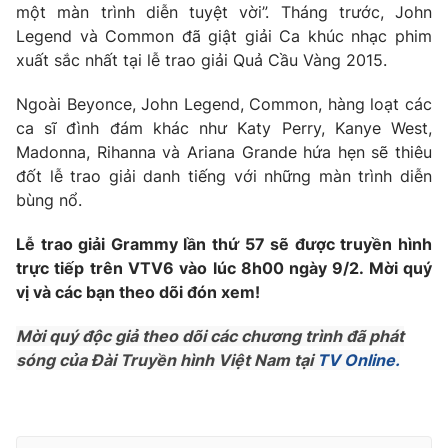
Phim VTV
một màn trình diễn tuyệt vời”. Tháng trước, John
Giải trí
Legend và Common đã giật giải Ca khúc nhạc phim
Hậu trường
xuất sắc nhất tại lễ trao giải Quả Cầu Vàng 2015.
Điện ảnh
Đời sống
Nhân vật
Âm nhạc
Ngoài Beyonce, John Legend, Common, hàng loạt các
Du lịch
Khán giả
ca sĩ đình đám khác như Katy Perry, Kanye West,
Giáo dục
Sao
Madonna, Rihanna và Ariana Grande hứa hẹn sẽ thiêu
Làm đẹp
Giải sao mai
đốt lễ trao giải danh tiếng với những màn trình diễn
Tuyển sinh
Công nghệ
bùng nổ.
Chất lượng cuộc sống
Học trực tuyến
Hitech Công nghệ tương lai
Lễ trao giải Grammy lần thứ 57 sẽ được truyền hình
Giao lưu trực tuyến
trực tiếp trên VTV6 vào lúc 8h00 ngày 9/2. Mời quý
Sản phẩm
vị và các bạn theo dõi đón xem!
Lịch phát sóng
Thị trường
Mời quý độc giả theo dõi các chương trình đã phát
Tư vấn
sóng của Đài Truyền hình Việt Nam tại
TV Online.
Chuyên mục khác
Emagazine
Podcast