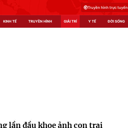
Truyền hình trực tuyến
KINH TẾ
TRUYỀN HÌNH
GIẢI TRÍ
Y TẾ
ĐỜI SỐNG
Pháp luật
Y tế
Truyền hình
Multimedia
Phim VTV
Video
Hậu trường
Shorts video
Nhân vật
Podcast
Khán giả
EMagazine
Giải sao mai
Photo
ng lần đầu khoe ảnh con trai
Infographic