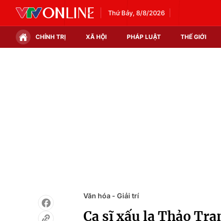
Thứ Bảy, 8/8/2026
CHÍNH TRỊ
XÃ HỘI
PHÁP LUẬT
THẾ GIỚI
Chính trị
Xã hội
Thế giới
Kinh tế
Tin tức
Tài chính
Thế giới đó đây
Thị trường
Câu chuyện quốc tế
Góc doanh nghiệp
Dữ liệu và đời sống
Văn hóa - Giải trí
Ca sĩ xấu lạ Thảo Tra