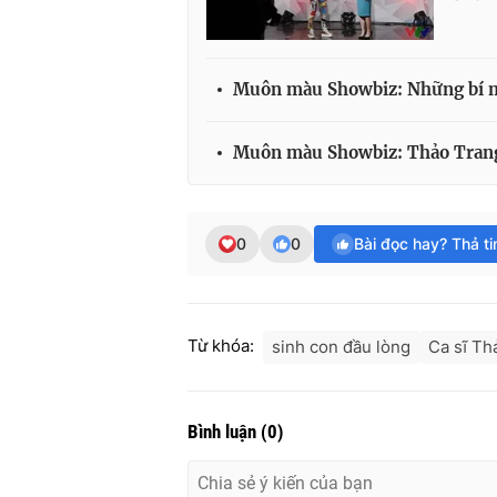
Muôn màu Showbiz: Những bí m
Muôn màu Showbiz: Thảo Trang c
0
0
Bài đọc hay? Thả t
Từ khóa:
sinh con đầu lòng
Ca sĩ Th
Bình luận
(
0
)