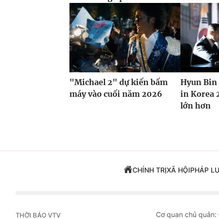
"Michael 2" dự kiến bấm
Hyun Bin 
máy vào cuối năm 2026
in Korea 
lớn hơn
CHÍNH TRỊ
XÃ HỘI
PHÁP L
Cơ quan chủ quản:
THỜI BÁO VTV