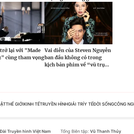
trở lại với "Made
Vai diễn của Steven Nguyễn
2" cùng tham vọng
ban đầu không có trong
kịch bản phim về “vũ trụ...
UẬT
THẾ GIỚI
KINH TẾ
TRUYỀN HÌNH
GIẢI TRÍ
Y TẾ
ĐỜI SỐNG
CÔNG NG
Đài Truyền hình Việt Nam
Tổng Biên tập:
Vũ Thanh Thủy