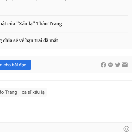
ật của "Xấu lạ" Thảo Trang
hia sẻ về bạn trai đã mất
im cho bài đọc
ảo Trang
ca sĩ xấu lạ