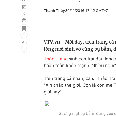
Thanh Thủy
30/11/2016 17:42 GMT+7
0
Giải trí
Đời sống
Điện ảnh
Du lịch
VTV.vn - Mới đây, trên trang cá
Âm nhạc
Làm đẹp
lòng mới sinh vô cùng bụ bẫm, 
Sao
Chất lượng cuộc sốn
Thảo Trang
sinh con trai đầu lòng
hoàn toàn khỏe mạnh. Nhiều người 
Trên trang cá nhân, ca sĩ Thảo Tr
"Xin chào thế giới. Con là con mẹ 
giới này".
Gương mặt bụ bẫm, đáng yêu củ