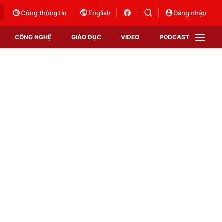
Cổng thông tin
English
Đăng nhập
CÔNG NGHỆ
GIÁO DỤC
VIDEO
PODCAST
VTV Money
VTV Thể thao
VTV Sức khoẻ
Bất động sản
Thị trường 24h
Tấm lòng Việt
Vươn mình bằng AI
VTV4
VTV8
VTV9
Lịch phát sóng
Giao lưu trực tuyến
Sự kiện