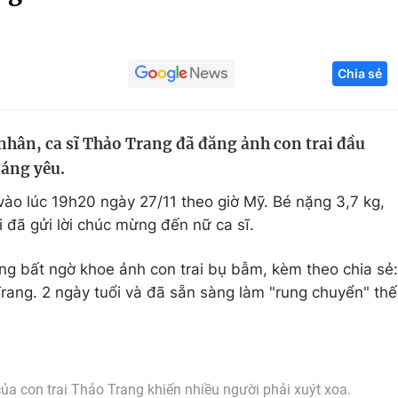
Góc ảnh
Chia sẻ
Giáo dục
Công nghệ
Tuyển sinh
Hitech Công ng
 nhân, ca sĩ Thảo Trang đã đăng ảnh con trai đầu
Học trực tuyến
Sản phẩm
đáng yêu.
g
Thị trường
 vào lúc 19h20 ngày 27/11 theo giờ Mỹ. Bé nặng 3,7 kg,
Tư vấn
đã gửi lời chúc mừng đến nữ ca sĩ.
ang bất ngờ khoe ảnh con trai bụ bẫm, kèm theo chia sẻ:
Trang. 2 ngày tuổi và đã sẵn sàng làm "rung chuyển" thế
a con trai Thảo Trang khiến nhiều người phải xuýt xoa.