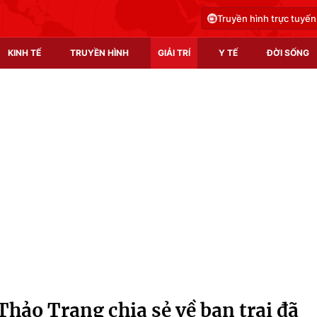
Truyền hình trực tuyến
KINH TẾ
TRUYỀN HÌNH
GIẢI TRÍ
Y TẾ
ĐỜI SỐNG
Pháp luật
Y tế
Truyền hình
Multimedia
Phim VTV
Video
Hậu trường
Shorts video
Nhân vật
Podcast
Khán giả
EMagazine
Giải sao mai
Photo
ảo Trang chia sẻ về bạn trai đã
Infographic