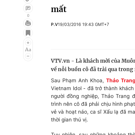
mất
0
P.V
19/03/2016 19:43 GMT+7
Giải trí
Đời sống
Điện ảnh
Du lịch
Âm nhạc
Làm đẹp
VTV.vn - Là khách mời của Muôn 
Sao
Chất lượng cuộc sốn
về nỗi buồn cô đã trải qua trong 
Sau Phạm Anh Khoa,
Thảo Tran
Vietnam Idol - đã trở thành khác
người đồng nghiệp, Thảo Trang 
trình nên cô đã phải chịu hình phạ
vẻ và hoạt náo, ca sĩ Xấu lạ đã
thời gian thú vị.
Tuy nhiên, sau những khoảng thờ