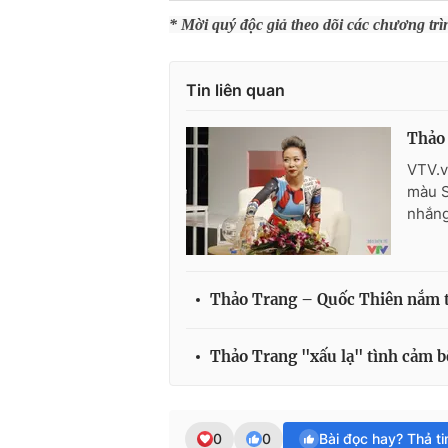
* Mời quý độc giả theo dõi các chương tr
Tin liên quan
Thảo
VTV.v
màu S
nhắng
Thảo Trang – Quốc Thiên nắm t
Thảo Trang "xấu lạ" tình cảm bê
0
0
Bài đọc hay? Thả t