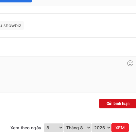
u showbiz
Gửi bình luận
Xem theo ngày
XEM