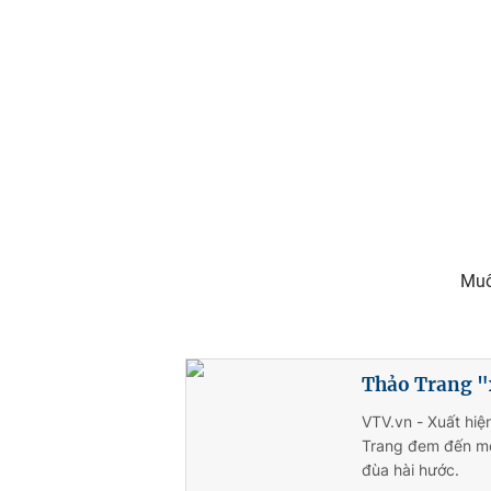
Muô
Thảo Trang "
VTV.vn - Xuất hiệ
Trang đem đến mộ
đùa hài hước.