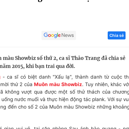
Góc ảnh
Giáo dục
Công nghệ
Chia sẻ
Tuyển sinh
Hitech Công ng
Học trực tuyến
Sản phẩm
màu Showbiz số thứ 2, ca sĩ Thảo Trang đã chia sẻ
g
Thị trường
năm 2015, khi bạn trai qua đời.
Tư vấn
g
- ca sĩ có biệt danh "Xấu lạ", thành danh từ cuộc th
h mời thứ 2 của
Muôn màu Showbiz
. Tuy nhiên, khác vớ
đã không vượt qua được một số thử thách của chươn
t uống nước muối và thực hiện động tác plank. Với sự vu
 mang đến cho số 2 của Muôn màu Showbiz những khoản
i gian vui vẻ, tại căn phòng Sau ánh hào quang - nơ