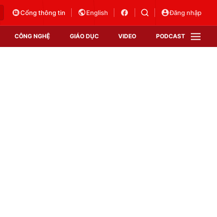
Cổng thông tin
English
Đăng nhập
CÔNG NGHỆ
GIÁO DỤC
VIDEO
PODCAST
VTV Money
VTV Thể thao
VTV Sức khoẻ
Bất động sản
Thị trường 24h
Tấm lòng Việt
Vươn mình bằng AI
VTV4
VTV8
VTV9
Lịch phát sóng
Giao lưu trực tuyến
Sự kiện