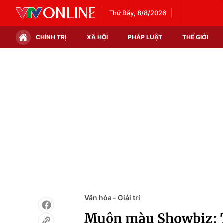
Thứ Bảy, 8/8/2026
CHÍNH TRỊ
XÃ HỘI
PHÁP LUẬT
THẾ GIỚI
Chính trị
Xã hội
Thế giới
Kinh tế
Tin tức
Tài chính
Thế giới đó đây
Thị trường
Câu chuyện quốc tế
Góc doanh nghiệp
Dữ liệu và đời sống
Văn hóa - Giải trí
Muôn màu Showbiz: Th