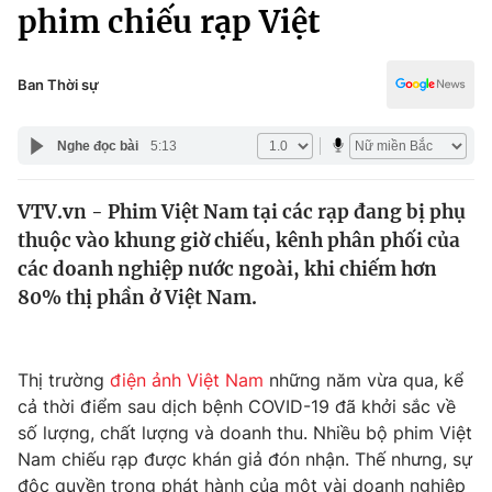
Chính trị
phim chiếu rạp Việt
Truyền hình
Văn hóa - Giải trí
Xã hội
Y tế
Ban Thời sự
Đời sống
Pháp luật
Công nghệ
Nghe đọc bài
5:13
Giáo dục
Y tế
VTV.vn - Phim Việt Nam tại các rạp đang bị phụ
thuộc vào khung giờ chiếu, kênh phân phối của
Thế giới
các doanh nghiệp nước ngoài, khi chiếm hơn
80% thị phần ở Việt Nam.
Tin tức
Kinh tế
Thế giới đó đây
Tài chính
Thị trường
điện ảnh Việt Nam
những năm vừa qua, kể
Dữ liệu và đời sống
Câu chuyện quốc tế
cả thời điểm sau dịch bệnh COVID-19 đã khởi sắc về
Thị trường
số lượng, chất lượng và doanh thu. Nhiều bộ phim Việt
Truyền hình
Góc doanh nghiệp
Nam chiếu rạp được khán giả đón nhận. Thế nhưng, sự
độc quyền trong phát hành của một vài doanh nghiệp