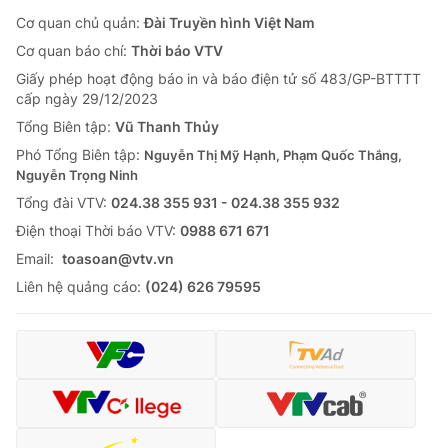
Cơ quan chủ quản:
Đài Truyền hình Việt Nam
Cơ quan báo chí:
Thời báo VTV
Giấy phép hoạt động báo in và báo điện tử số 483/GP-BTTTT
cấp ngày 29/12/2023
Tổng Biên tập:
Vũ Thanh Thủy
Phó Tổng Biên tập:
Nguyễn Thị Mỹ Hạnh, Phạm Quốc Thắng,
Nguyễn Trọng Ninh
Tổng đài VTV:
024.38 355 931 - 024.38 355 932
Ðiện thoại Thời báo VTV:
0988 671 671
Email:
toasoan@vtv.vn
Liên hệ quảng cáo:
(024) 626 79595