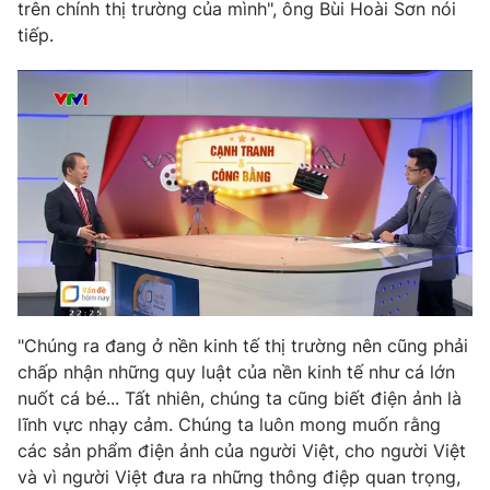
Email:
toasoan@vtv.vn
trên chính thị trường của mình", ông Bùi Hoài Sơn nói
Liên hệ quảng cáo:
024-7300.7108
tiếp.
® Cấm sao chép dưới mọi hình thức nếu không có sự chấp
"Chúng ra đang ở nền kinh tế thị trường nên cũng phải
thuận bằng văn bản. Ghi rõ nguồn VTV.vn khi phát hành lại
chấp nhận những quy luật của nền kinh tế như cá lớn
thông tin từ website này.
nuốt cá bé... Tất nhiên, chúng ta cũng biết điện ảnh là
lĩnh vực nhạy cảm. Chúng ta luôn mong muốn rằng
các sản phẩm điện ảnh của người Việt, cho người Việt
và vì người Việt đưa ra những thông điệp quan trọng,