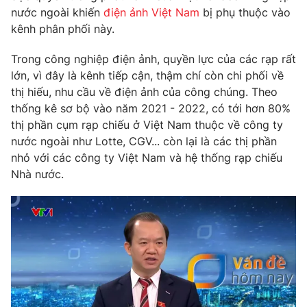
Phim VTV
nước ngoài khiến
điện ảnh Việt Nam
bị phụ thuộc vào
Giải trí
kênh phân phối này.
Hậu trường
Điện ảnh
Đời sống
Nhân vật
Trong công nghiệp điện ảnh, quyền lực của các rạp rất
Âm nhạc
lớn, vì đây là kênh tiếp cận, thậm chí còn chi phối về
Du lịch
Khán giả
thị hiếu, nhu cầu về điện ảnh của công chúng. Theo
Giáo dục
Sao
thống kê sơ bộ vào năm 2021 - 2022, có tới hơn 80%
Làm đẹp
Giải sao mai
Tuyển sinh
thị phần cụm rạp chiếu ở Việt Nam thuộc về công ty
Công nghệ
Chất lượng cuộc sống
nước ngoài như Lotte, CGV... còn lại là các thị phần
Học trực tuyến
nhỏ với các công ty Việt Nam và hệ thống rạp chiếu
Hitech Công nghệ tương lai
Giao lưu trực tuyến
Nhà nước.
Sản phẩm
Lịch phát sóng
Thị trường
Tư vấn
Chuyên mục khác
Emagazine
Podcast