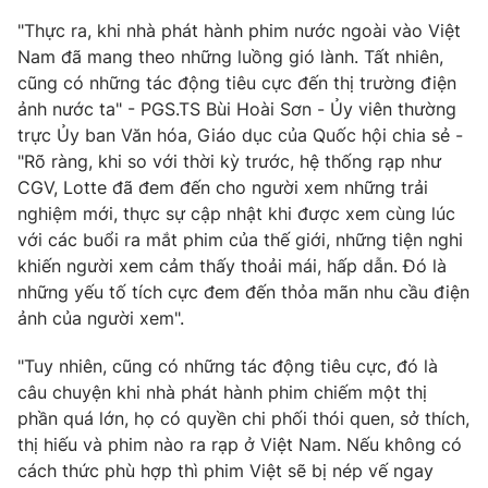
"Thực ra, khi nhà phát hành phim nước ngoài vào Việt
Nam đã mang theo những luồng gió lành. Tất nhiên,
cũng có những tác động tiêu cực đến thị trường điện
THỜI BÁO VTV
ảnh nước ta" - PGS.TS Bùi Hoài Sơn - Ủy viên thường
trực Ủy ban Văn hóa, Giáo dục của Quốc hội chia sẻ -
"Rõ ràng, khi so với thời kỳ trước, hệ thống rạp như
Theo dõi báo trên
CGV, Lotte đã đem đến cho người xem những trải
nghiệm mới, thực sự cập nhật khi được xem cùng lúc
Cơ quan chủ quản:
Đài Truyền hình Việt Nam
với các buổi ra mắt phim của thế giới, những tiện nghi
Cơ quan báo chí:
Thời báo VTV
khiến người xem cảm thấy thoải mái, hấp dẫn. Đó là
những yếu tố tích cực đem đến thỏa mãn nhu cầu điện
Giấy phép hoạt động báo in và báo điện tử số 483/GP-BTTTT
cấp ngày 29/12/2023
ảnh của người xem".
Tổng Biên tập:
Vũ Thanh Thủy
"Tuy nhiên, cũng có những tác động tiêu cực, đó là
Phó Tổng Biên tập:
Nguyễn Thị Mỹ Hạnh, Phạm Quốc Thắng,
câu chuyện khi nhà phát hành phim chiếm một thị
Nguyễn Trọng Ninh
phần quá lớn, họ có quyền chi phối thói quen, sở thích,
Tổng đài VTV:
024.38 355 931 - 024.38 355 932
thị hiếu và phim nào ra rạp ở Việt Nam. Nếu không có
Ðiện thoại Thời báo VTV:
024.66 897 897
cách thức phù hợp thì phim Việt sẽ bị nép vế ngay