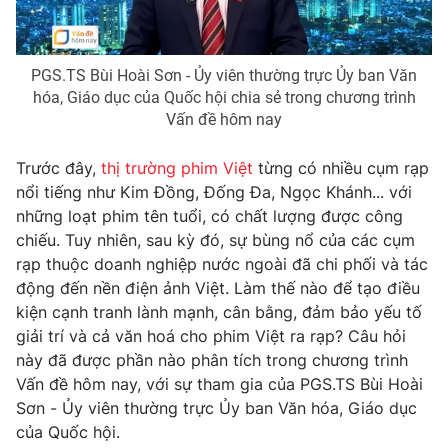
Photo
Infographic
PGS.TS Bùi Hoài Sơn - Ủy viên thường trực Ủy ban Văn
Video
Shorts video
hóa, Giáo dục của Quốc hội chia sẻ trong chương trình
Vấn đề hôm nay
VTV Money
VTV Thể thao
Trước đây,
thị trường phim Việt
từng có nhiều cụm rạp
nổi tiếng như Kim Đồng, Đống Đa, Ngọc Khánh... với
VTV Sức khoẻ
Bất động sản
những loạt phim tên tuổi, có chất lượng được công
chiếu. Tuy nhiên, sau kỳ đó, sự bùng nổ của các cụm
Thị trường 24h
Tấm lòng Việt
rạp thuộc doanh nghiệp nước ngoài đã chi phối và tác
động đến nền điện ảnh Việt. Làm thế nào để tạo điều
kiện cạnh tranh lành mạnh, cân bằng, đảm bảo yếu tố
VTV4
Vươn mình bằng AI
giải trí và cả văn hoá cho phim Việt ra rạp? Câu hỏi
này đã được phần nào phân tích trong chương trình
VTV9
VTV8
Vấn đề hôm nay, với sự tham gia của PGS.TS Bùi Hoài
Sơn - Ủy viên thường trực Ủy ban Văn hóa, Giáo dục
của Quốc hội.
Liên hệ tòa soạn
English