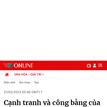
VĂN HÓA - GIẢI TRÍ
Chính trị
Điện ảnh
Âm nhạc
Sao
Xã hội
21/02/2023 05:40 GMT+7
Pháp luật
Chuyên mục
Kinh tế
Cạnh tranh và công bằng của
Thể thao