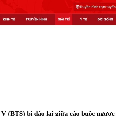
Truyền hình trực tuyến
KINH TẾ
TRUYỀN HÌNH
GIẢI TRÍ
Y TẾ
ĐỜI SỐNG
Pháp luật
Y tế
Truyền hình
Multimedia
Phim VTV
Video
Hậu trường
Shorts video
Nhân vật
Podcast
Khán giả
EMagazine
Giải sao mai
Photo
V (BTS) bị đào lại giữa cáo buộc ngược
Infographic