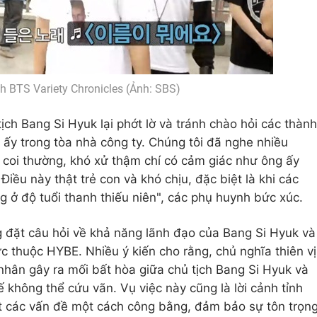
h BTS Variety Chronicles (Ảnh: SBS)
tịch Bang Si Hyuk lại phớt lờ và tránh chào hỏi các thành
ấy trong tòa nhà công ty. Chúng tôi đã nghe nhiều
ị coi thường, khó xử thậm chí có cảm giác như ông ấy
iều này thật trẻ con và khó chịu, đặc biệt là khi các
ở độ tuổi thanh thiếu niên", các phụ huynh bức xúc.
 đặt câu hỏi về khả năng lãnh đạo của Bang Si Hyuk và
ực thuộc HYBE. Nhiều ý kiến cho rằng, chủ nghĩa thiên vị
 nhân gây ra mối bất hòa giữa chủ tịch Bang Si Hyuk và
ế không thể cứu vãn. Vụ việc này cũng là lời cảnh tỉnh
ết các vấn đề một cách công bằng, đảm bảo sự tôn trọn