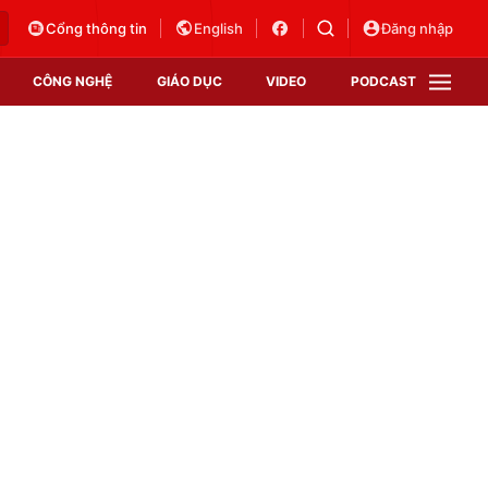
Cổng thông tin
English
Đăng nhập
CÔNG NGHỆ
GIÁO DỤC
VIDEO
PODCAST
VTV Money
VTV Thể thao
VTV Sức khoẻ
Bất động sản
Thị trường 24h
Tấm lòng Việt
Vươn mình bằng AI
VTV4
VTV8
VTV9
Lịch phát sóng
Giao lưu trực tuyến
Sự kiện