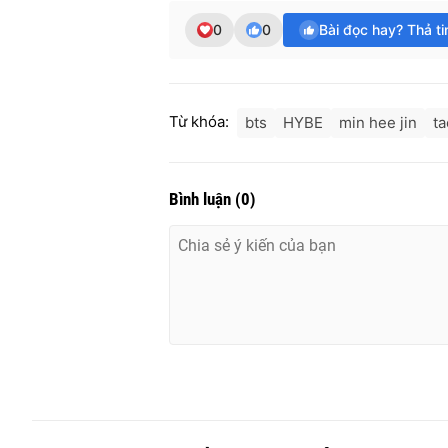
0
0
Bài đọc hay? Thả t
Từ khóa:
bts
HYBE
min hee jin
t
Bình luận
(
0
)