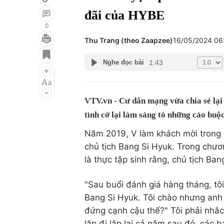
đãi của HYBE
0
Thu Trang (theo Zaapzee)
16/05/2024 0
Giải trí
Đời sống
1:43
Nghe đọc bài
Điện ảnh
Du lịch
Âm nhạc
Làm đẹp
VTV.vn - Cư dân mạng vừa chia sẻ lạ
Sao
Chất lượng cuộc sốn
tình cờ lại làm sáng tỏ những cáo buộ
Năm 2019, V làm khách mời trong
chủ tịch Bang Si Hyuk. Trong chươ
là thực tập sinh rằng, chủ tịch B
"Sau buổi đánh giá hàng tháng, tôi
Bang Si Hyuk. Tôi chào nhưng anh 
đứng cạnh cậu thế?" Tôi phải nhắc
lặp đi lặp lại cả năm sau đó, các bạ