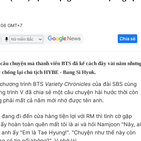
Góc ảnh
6:06 GMT+7
Giáo dục
Công nghệ
Chia sẻ
Tuyển sinh
Hitech Công ng
Học trực tuyến
Sản phẩm
i câu chuyện mà thành viên BTS đã kể cách đây vài năm nhưn
g
Thị trường
c chống lại chủ tịch HYBE - Bang Si Hyuk.
Tư vấn
 chương trình BTS
Variety Chronicles
của đài SBS cùng
ng trình V đã chia sẻ một câu chuyện hài hước thời còn
ang phải mất cả năm mới nhớ được tên anh.
 đang đi đến cửa hàng tiện lợi với RM thì tình cờ gặp
ấy hoàn toàn quên mất tôi là ai và hỏi Namjoon "Này, ai
 anh ấy "Em là Tae Hyung!". "Chuyện như thế này còn
n có tin nổi không?", V nhớ lại.