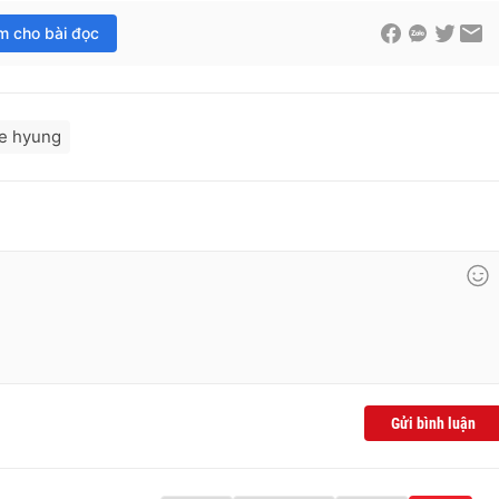
im cho bài đọc
ae hyung
Gửi bình luận