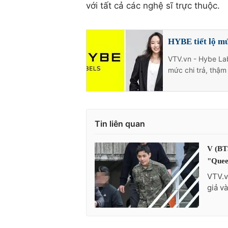
với tất cả các nghệ sĩ trực thuộc.
HYBE tiết lộ mứ
VTV.vn - Hybe Lab
mức chi trả, thậm
Tin liên quan
V (BTS
"Quee
VTV.v
giả v