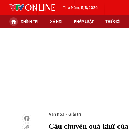
Thứ Năm, 6/8/2026
CHÍNH TRỊ
XÃ HỘI
PHÁP LUẬT
THẾ GIỚI
Chính trị
Xã hội
Thế giới
Kinh tế
Tin tức
Tài chính
Thế giới đó đây
Thị trường
Câu chuyện quốc tế
Góc doanh nghiệp
Dữ liệu và đời sống
Văn hóa - Giải trí
Câu chuyện quá khứ của 