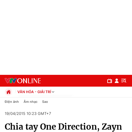
VĂN HÓA - GIẢI TRÍ
Chính trị
Điện ảnh
Âm nhạc
Sao
Xã hội
19/04/2015 10:23 GMT+7
Pháp luật
Chuyên mục
Kinh tế
Chia tay One Direction, Zayn
Thể thao