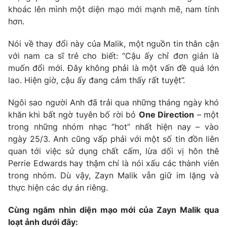
Phim VTV
khoác lên mình một diện mạo mới mạnh mẽ, nam tính
Giải trí
hơn.
Hậu trường
Điện ảnh
Đời sống
Nhân vật
Nói về thay đổi này của Malik, một nguồn tin thân cận
Âm nhạc
với nam ca sĩ trẻ cho biết: “Cậu ấy chỉ đơn giản là
Du lịch
Khán giả
muốn đổi mới. Đây không phải là một vấn đề quá lớn
Giáo dục
Sao
lao. Hiện giờ, cậu ấy đang cảm thấy rất tuyệt”.
Làm đẹp
Giải sao mai
Tuyển sinh
Công nghệ
Chất lượng cuộc sống
Ngôi sao người Anh đã trải qua những tháng ngày khó
Học trực tuyến
khăn khi bất ngờ tuyên bố rời bỏ
One Direction
– một
Hitech Công nghệ tương lai
trong những nhóm nhạc “hot” nhất hiện nay – vào
Giao lưu trực tuyến
ngày 25/3. Anh cũng vấp phải với một số tin đồn liên
Sản phẩm
quan tới việc sử dụng chất cấm, lừa dối vị hôn thê
Lịch phát sóng
Thị trường
Perrie Edwards hay thậm chí là nói xấu các thành viên
trong nhóm. Dù vậy, Zayn Malik vẫn giữ im lặng và
Tư vấn
thực hiện các dự án riêng.
Chuyên mục khác
Cùng ngắm nhìn diện mạo mới của Zayn Malik qua
Emagazine
Podcast
loạt ảnh dưới đây: