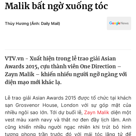
Chính trị
Malik bất ngờ xuống tóc
Truyền hình
Văn hóa - Giải trí
Xã hội
Y tế
Thùy Hương (Ảnh: Daily Mail)
Đời sống
Pháp luật
Công nghệ
Giáo dục
Y tế
VTV.vn - Xuất hiện trong lễ trao giải Asian
Awards 2015, cựu thành viên One Direction –
Thế giới
Zayn Malik – khiến nhiều người ngỡ ngàng với
diện mạo mới khác lạ.
Tin tức
Kinh tế
Thế giới đó đây
Lễ trao giải Asian Awards 2015 được tổ chức tại khách
Tài chính
sạn Grosvenor House, London với sự góp mặt của
Dữ liệu và đời sống
Câu chuyện quốc tế
nhiều ngôi sao lớn. Tới dự buổi lễ,
Zayn Malik
diện một
Thị trường
vest màu xanh navy và thắt nơ đen đầy lịch lãm. Anh
Truyền hình
Góc doanh nghiệp
cũng khiến nhiều người ngạc nhiên khi trút bỏ hình
tượng phong trần trước đó với mái tóc lãng tử để