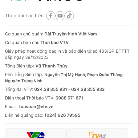
Theo dõi báo trên
Cơ quan chủ quản:
Đài Truyền hình Việt Nam
Cơ quan báo chí:
Thời báo VTV
Giấy phép hoạt động báo in và báo điện tử số 483/GP-BTTTT
cấp ngày 29/12/2023
Tổng Biên tập:
Vũ Thanh Thủy
Phó Tổng Biên tập:
Nguyễn Thị Mỹ Hạnh, Phạm Quốc Thắng,
Nguyễn Trọng Ninh
Tổng đài VTV:
024.38 355 931 - 024.38 355 932
Ðiện thoại Thời báo VTV:
0988 671 671
Email:
toasoan@vtv.vn
Liên hệ quảng cáo:
(024) 626 79595