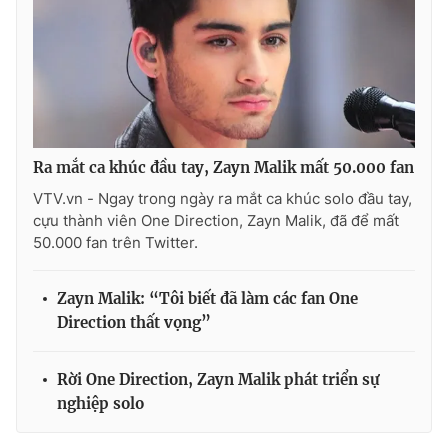
Ðiện thoại Thời báo VTV:
024.66 897 897
Email:
toasoan@vtv.vn
Liên hệ quảng cáo:
024-7300.7108
Ra mắt ca khúc đầu tay, Zayn Malik mất 50.000 fan
VTV.vn - Ngay trong ngày ra mắt ca khúc solo đầu tay,
cựu thành viên One Direction, Zayn Malik, đã để mất
50.000 fan trên Twitter.
Zayn Malik: “Tôi biết đã làm các fan One
Direction thất vọng”
® Cấm sao chép dưới mọi hình thức nếu không có sự chấp
thuận bằng văn bản. Ghi rõ nguồn VTV.vn khi phát hành lại
Rời One Direction, Zayn Malik phát triển sự
thông tin từ website này.
nghiệp solo