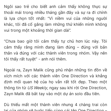
Phim VTV
Giải trí
Ngôi sao trẻ cho biết anh cảm thấy không thực sự
Hậu trường
thoải mái trong nhiều tháng gần đây và sự ra đi chính
Điện ảnh
là lựa chọn tốt nhất: “Vì niềm vui của những người
Đời sống
Nhân vật
khác, tôi đã cố gắng làm những thứ khiến mình không
Âm nhạc
Du lịch
vui trong một khoảng thời gian dài”.
Khán giả
Giáo dục
Sao
Làm đẹp
Giải sao mai
“Chưa bao giờ tôi cảm thấy tự chủ hơn lúc này. Tôi
Tuyển sinh
cảm thấy rằng mình đang làm đúng – đúng với bản
Công nghệ
Chất lượng cuộc sống
thân và đúng với các thành viên trong nhóm. Vậy nên
Học trực tuyến
Hitech Công nghệ tương lai
tôi thấy rất tuyệt” - anh nói thêm.
Giao lưu trực tuyến
Sản phẩm
Ngoài ra, Zayn Malik cũng phủ nhận những tin đồn về
xích mích với các thành viên One Direction và khẳng
Lịch phát sóng
Thị trường
định mối quan hệ của họ vẫn rất tốt đẹp. Theo một
thông tin từ
US Weekly
, ngay sau khi rời One Direction,
Tư vấn
Zayn Malik đã bắt tay vào một dự án solo đầu tiên.
Chuyên mục khác
Emagazine
Dù thiếu mất một thành viên nhưng 4 chàng trai còn
Podcast
lại của nhóm sẽ bước tiếp cùng cái tên One Direction –