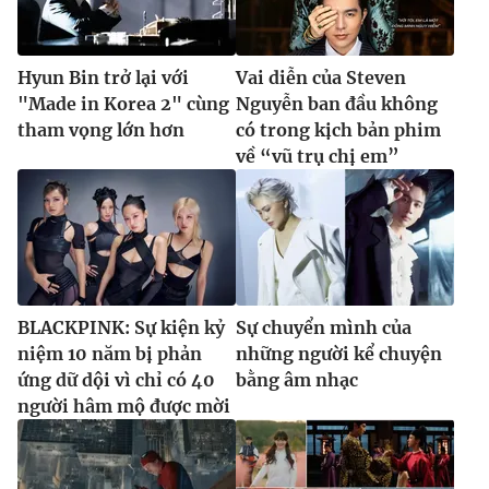
Hyun Bin trở lại với
Vai diễn của Steven
"Made in Korea 2" cùng
Nguyễn ban đầu không
tham vọng lớn hơn
có trong kịch bản phim
về “vũ trụ chị em”
BLACKPINK: Sự kiện kỷ
Sự chuyển mình của
niệm 10 năm bị phản
những người kể chuyện
ứng dữ dội vì chỉ có 40
bằng âm nhạc
người hâm mộ được mời