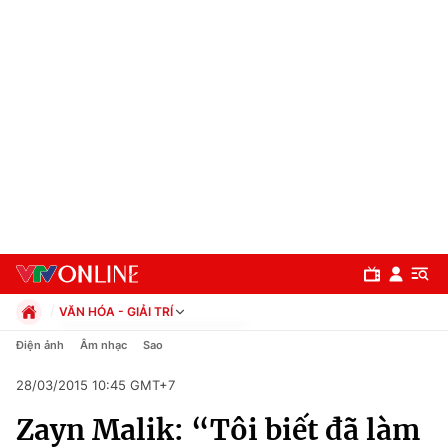
VĂN HÓA - GIẢI TRÍ
Chính trị
Điện ảnh
Âm nhạc
Sao
Xã hội
28/03/2015 10:45 GMT+7
Pháp luật
Chuyên mục
Kinh tế
Zayn Malik: “Tôi biết đã làm
Thể thao