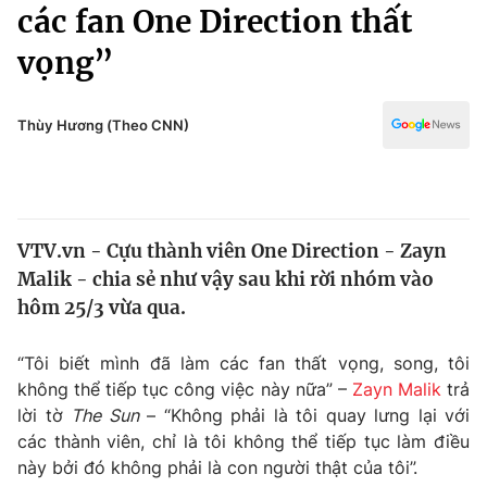
Chính trị
các fan One Direction thất
Truyền hình
vọng”
Văn hóa - Giải trí
Xã hội
Y tế
Đời sống
Thùy Hương (Theo CNN)
Pháp luật
Công nghệ
Giáo dục
Y tế
VTV.vn - Cựu thành viên One Direction - Zayn
Thế giới
Malik - chia sẻ như vậy sau khi rời nhóm vào
Tin tức
hôm 25/3 vừa qua.
Kinh tế
Thế giới đó đây
“Tôi biết mình đã làm các fan thất vọng, song, tôi
Tài chính
Dữ liệu và đời sống
không thể tiếp tục công việc này nữa” –
Zayn Malik
trả
Câu chuyện quốc tế
Thị trường
lời tờ
The Sun
– “Không phải là tôi quay lưng lại với
các thành viên, chỉ là tôi không thể tiếp tục làm điều
Truyền hình
Góc doanh nghiệp
này bởi đó không phải là con người thật của tôi”.