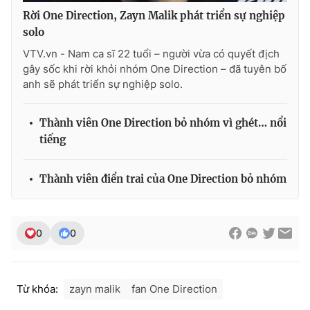
Rời One Direction, Zayn Malik phát triển sự nghiệp
solo
VTV.vn - Nam ca sĩ 22 tuổi – người vừa có quyết địch
THỜI BÁO VTV
gây sốc khi rời khỏi nhóm One Direction – đã tuyên bố
anh sẽ phát triển sự nghiệp solo.
Thành viên One Direction bỏ nhóm vì ghét… nổi
Theo dõi báo trên
tiếng
Cơ quan chủ quản:
Đài Truyền hình Việt Nam
Thành viên điển trai của One Direction bỏ nhóm
Cơ quan báo chí:
Thời báo VTV
Giấy phép hoạt động báo in và báo điện tử số 483/GP-BTTTT
cấp ngày 29/12/2023
0
0
Tổng Biên tập:
Vũ Thanh Thủy
Phó Tổng Biên tập:
Nguyễn Thị Mỹ Hạnh, Phạm Quốc Thắng,
Nguyễn Trọng Ninh
Từ khóa:
zayn malik
fan One Direction
Tổng đài VTV:
024.38 355 931 - 024.38 355 932