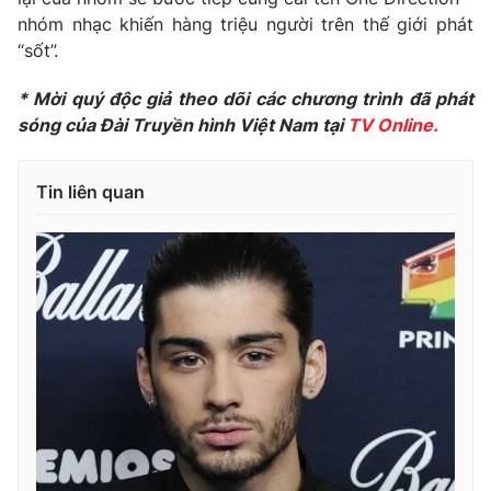
nhóm nhạc khiến hàng triệu người trên thế giới phát
Photo
Infographic
“sốt”.
Video
* Mời quý độc giả theo dõi các chương trình đã phát
Shorts video
sóng của Đài Truyền hình Việt Nam tại
TV Online.
VTV Money
VTV Thể thao
Tin liên quan
VTV Sức khoẻ
Bất động sản
Thị trường 24h
Tấm lòng Việt
VTV4
Vươn mình bằng AI
VTV9
VTV8
Liên hệ tòa soạn
English