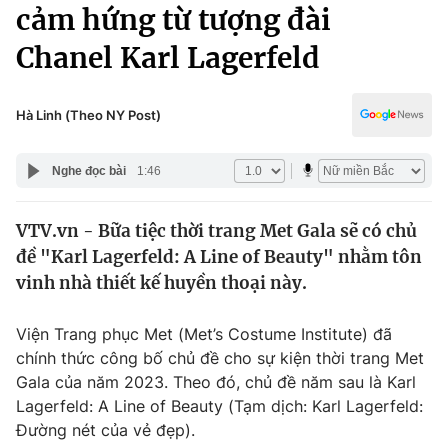
Chính trị
cảm hứng từ tượng đài
Truyền hình
Chanel Karl Lagerfeld
Văn hóa - Giải trí
Xã hội
Y tế
Đời sống
Hà Linh (Theo NY Post)
Pháp luật
Công nghệ
Giáo dục
Nghe đọc bài
1:46
Y tế
VTV.vn - Bữa tiệc thời trang Met Gala sẽ có chủ
Thế giới
đề "Karl Lagerfeld: A Line of Beauty" nhằm tôn
Tin tức
vinh nhà thiết kế huyền thoại này.
Kinh tế
Thế giới đó đây
Viện Trang phục Met (Met’s Costume Institute) đã
Tài chính
Dữ liệu và đời sống
chính thức công bố chủ đề cho sự kiện thời trang Met
Câu chuyện quốc tế
Thị trường
Gala của năm 2023. Theo đó, chủ đề năm sau là Karl
Lagerfeld: A Line of Beauty (Tạm dịch: Karl Lagerfeld:
Truyền hình
Góc doanh nghiệp
Đường nét của vẻ đẹp).