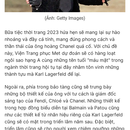
Photo
Infographic
(Ảnh: Getty Images)
Video
Shorts video
Bữa tiệc thời trang 2023 hứa hẹn sẽ mang lại sự hào
nhoáng và đầy cá tính, mang đúng phong cách và
VTV Money
VTV Thể thao
thần thái của ông hoàng Chanel quá cố. Với chủ đề
này, Viện Trang phục Met dự đoán sẽ có hàng loạt
VTV Sức khoẻ
Bất động sản
ngôi sao hạng A cùng những tên tuổi "máu mặt" trong
ngành thời trang hội tụ tại đây nhằm tôn vinh những
thành tựu mà Karl Lagerfeld để lại.
Thị trường 24h
Tấm lòng Việt
Ngoài ra, phía trong bảo tàng cũng sẽ trưng bày
VTV4
Vươn mình bằng AI
những bộ thiết kế của ông với tư cách là giám đốc
sáng tạo của Fendi, Chloé và Chanel. Những thiết kế
trong hợp đồng biểu diễn tại Balmain và Patou cũng
VTV9
VTV8
như các thiết kế từ nhãn hiệu riêng của Karl Lagerfeld
cũng sẽ có mặt trong triển lãm năm sau. Đặc biệt,
Liên hệ tòa soạn
English
triển lãm cũng sẽ cho người xem chiêm ngưỡng những