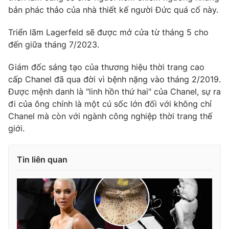
bản phác thảo của nhà thiết kế người Đức quá cố này.
Triển lãm Lagerfeld sẽ được mở cửa từ tháng 5 cho
đến giữa tháng 7/2023.
THỜI BÁO VTV
Giám đốc sáng tạo của thương hiệu thời trang cao
cấp Chanel đã qua đời vì bệnh nặng vào tháng 2/2019.
Được mệnh danh là "linh hồn thứ hai" của Chanel, sự ra
Theo dõi báo trên
đi của ông chính là một cú sốc lớn đối với không chỉ
Chanel mà còn với ngành công nghiệp thời trang thế
giới.
Cơ quan chủ quản:
Đài Truyền hình Việt Nam
Cơ quan báo chí:
Thời báo VTV
Giấy phép hoạt động báo in và báo điện tử số 483/GP-BTTTT
Tin liên quan
cấp ngày 29/12/2023
Tổng Biên tập:
Vũ Thanh Thủy
Phó Tổng Biên tập:
Nguyễn Thị Mỹ Hạnh, Phạm Quốc Thắng,
Nguyễn Trọng Ninh
Tổng đài VTV:
024.38 355 931 - 024.38 355 932