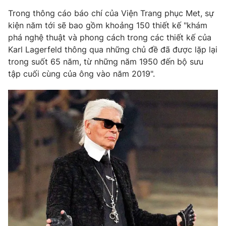
Phim VTV
Giải trí
Trong thông cáo báo chí của Viện Trang phục Met, sự
Hậu trường
kiện năm tới sẽ bao gồm khoảng 150 thiết kế "khám
Điện ảnh
phá nghệ thuật và phong cách trong các thiết kế của
Đời sống
Nhân vật
Karl Lagerfeld thông qua những chủ đề đã được lặp lại
Âm nhạc
Du lịch
trong suốt 65 năm, từ những năm 1950 đến bộ sưu
Khán giả
Giáo dục
Sao
tập cuối cùng của ông vào năm 2019".
Làm đẹp
Giải sao mai
Tuyển sinh
Công nghệ
Chất lượng cuộc sống
Học trực tuyến
Hitech Công nghệ tương lai
Giao lưu trực tuyến
Sản phẩm
Lịch phát sóng
Thị trường
Tư vấn
Chuyên mục khác
Emagazine
Podcast