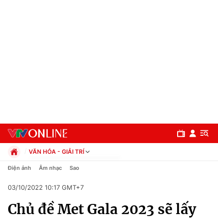
VĂN HÓA - GIẢI TRÍ
Chính trị
Điện ảnh
Âm nhạc
Sao
Xã hội
03/10/2022 10:17 GMT+7
Pháp luật
Chuyên mục
Kinh tế
Chủ đề Met Gala 2023 sẽ lấy
Thể thao