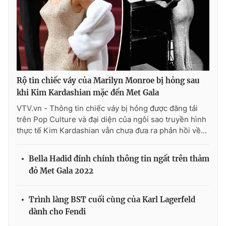
Ðiện thoại Thời báo VTV:
024.66 897 897
Email:
toasoan@vtv.vn
Liên hệ quảng cáo:
024-7300.7108
Rộ tin chiếc váy của Marilyn Monroe bị hỏng sau
khi Kim Kardashian mặc đến Met Gala
VTV.vn - Thông tin chiếc váy bị hỏng được đăng tải
trên Pop Culture và đại diện của ngôi sao truyền hình
thực tế Kim Kardashian vẫn chưa đưa ra phản hồi về...
Bella Hadid đính chính thông tin ngất trên thảm
đỏ Met Gala 2022
® Cấm sao chép dưới mọi hình thức nếu không có sự chấp
thuận bằng văn bản. Ghi rõ nguồn VTV.vn khi phát hành lại
thông tin từ website này.
Trình làng BST cuối cùng của Karl Lagerfeld
dành cho Fendi