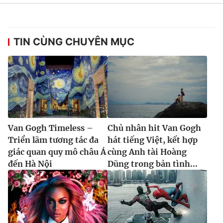
Ðiện thoại Thời báo VTV:
024.66 897 897
Email:
toasoan@vtv.vn
Liên hệ quảng cáo:
024-7300.7108
TIN CÙNG CHUYÊN MỤC
Van Gogh Timeless –
Chủ nhân hit Van Gogh
Triển lãm tương tác đa
hát tiếng Việt, kết hợp
giác quan quy mô châu Á
cùng Anh tài Hoàng
đến Hà Nội
Dũng trong bản tình...
® Cấm sao chép dưới mọi hình thức nếu không có sự chấp
thuận bằng văn bản. Ghi rõ nguồn VTV.vn khi phát hành lại
thông tin từ website này.