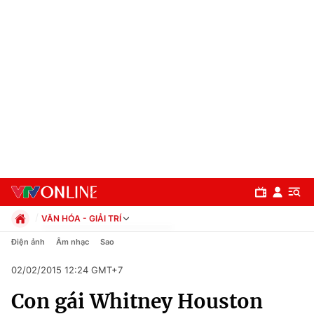
VĂN HÓA - GIẢI TRÍ
Chính trị
Điện ảnh
Âm nhạc
Sao
Xã hội
02/02/2015 12:24 GMT+7
Pháp luật
Chuyên mục
Kinh tế
Con gái Whitney Houston
Thể thao