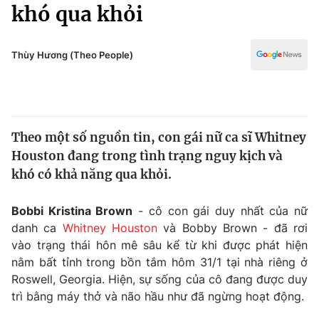
Chính trị
khó qua khỏi
Truyền hình
Văn hóa - Giải trí
Xã hội
Y tế
Thùy Hương (Theo People)
Đời sống
Pháp luật
Công nghệ
Giáo dục
Y tế
Theo một số nguồn tin, con gái nữ ca sĩ Whitney
Houston đang trong tình trạng nguy kịch và
Thế giới
khó có khả năng qua khỏi.
Tin tức
Kinh tế
Bobbi Kristina Brown
- cô con gái duy nhất của nữ
Thế giới đó đây
danh ca
Whitney Houston
và Bobby Brown - đã rơi
Tài chính
vào trạng thái hôn mê sâu kể từ khi được phát hiện
Dữ liệu và đời sống
Câu chuyện quốc tế
nằm bất tỉnh trong bồn tắm hôm 31/1 tại nhà riêng ở
Thị trường
Roswell, Georgia. Hiện, sự sống của cô đang được duy
Truyền hình
trì bằng máy thở và não hầu như đã ngừng hoạt động.
Góc doanh nghiệp