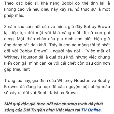
Phim VTV
Theo các bác sĩ, khả năng Bobbi có thể tỉnh lại là
Giải trí
không cao và nếu điều này xảy ra, nó thực sự là một
Hậu trường
phép màu.
Điện ảnh
Đời sống
Nhân vật
Âm nhạc
3 năm sau cái chết của vợ mình, giờ đây Bobby Brown
Du lịch
Khán giả
lại tiếp tục đối mặt với khả năng mất đi cô con gái
Giáo dục
Sao
cưng. Một thân nhân của gia đình cho biết hiện giờ
Làm đẹp
Giải sao mai
ông đang rất đau khổ. “Đây là cơn ác mộng tồi tệ nhất
Tuyển sinh
Công nghệ
đối với Bobby Brown” - người này nói - “Việc mất đi
Chất lượng cuộc sống
Học trực tuyến
Whitney Houston đã là quá đau khổ, nhưng việc chứng
Hitech Công nghệ tương lai
kiến con gái mình cận kề với cái chết còn đau đớn hơn
Giao lưu trực tuyến
gấp triệu lần”.
Sản phẩm
Lịch phát sóng
Trong lúc này, gia đình của Whitney Houston và Bobby
Thị trường
Browns đã đang tụ họp để cầu nguyện một phép màu
Tư vấn
sẽ xảy ra đối với Bobbi Kristina Brown.
Chuyên mục khác
Mời quý độc giả theo dõi các chương trình đã phát
Emagazine
Podcast
sóng của Đài Truyền hình Việt Nam tại
TV Online.