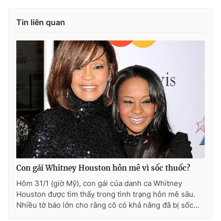
Photo
Infographic
Tin liên quan
Video
Shorts video
VTV Money
VTV Thể thao
VTV Sức khoẻ
Bất động sản
Thị trường 24h
Tấm lòng Việt
VTV4
Vươn mình bằng AI
Con gái Whitney Houston hôn mê vì sốc thuốc?
Hôm 31/1 (giờ Mỹ), con gái của danh ca Whitney
VTV9
VTV8
Houston được tìm thấy trong tình trạng hôn mê sâu.
Nhiều tờ báo lớn cho rằng cô có khả năng đã bị sốc...
Liên hệ tòa soạn
English