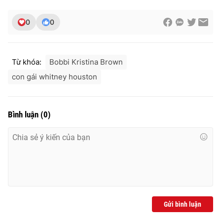
0
0
THỜI BÁO VTV
Từ khóa:
Bobbi Kristina Brown
con gái whitney houston
Theo dõi báo trên
Bình luận
(
0
)
Cơ quan chủ quản:
Đài Truyền hình Việt Nam
Cơ quan báo chí:
Thời báo VTV
Giấy phép hoạt động báo in và báo điện tử số 483/GP-BTTTT
cấp ngày 29/12/2023
Tổng Biên tập:
Vũ Thanh Thủy
Phó Tổng Biên tập:
Nguyễn Thị Mỹ Hạnh, Phạm Quốc Thắng,
Nguyễn Trọng Ninh
Gửi bình luận
Tổng đài VTV:
024.38 355 931 - 024.38 355 932