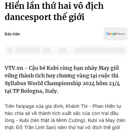
Chính trị
Hiển lần thứ hai vô địch
Truyền hình
dancesport thế giới
Văn hóa - Giải trí
Xã hội
Y tế
Đời sống
Bảo Hân
Pháp luật
Công nghệ
Giáo dục
Y tế
VTV.vn - Cậu bé Kubi cùng bạn nhảy May giữ
Thế giới
vững thành tích huy chương vàng tại cuộc thi
Tin tức
Syllabus World Championship 2024 hôm 23/4
Kinh tế
tại TP Bologna, Italy.
Thế giới đó đây
Tài chính
Dữ liệu và đời sống
Câu chuyện quốc tế
Trên fanpage của gia đình, Khánh Thi - Phan Hiển tự
Thị trường
hào chia sẻ về thành tích xuất sắc của con trai đầu
lòng - Kubi (tên thật là Minh Cường). Kubi và May (tên
Truyền hình
Góc doanh nghiệp
thật: Đỗ Trần Linh San) năm thứ hai vô địch thế giới