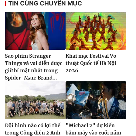
TIN CÙNG CHUYÊN MỤC
Sao phim Stranger
Khai mạc Festival Võ
Things và vai diễn được
thuật Quốc tế Hà Nội
giữ bí mật nhất trong
2026
Spider-Man: Brand...
Đội hình nào có lợi thế
"Michael 2" dự kiến
trong Công diễn 2 Anh
bấm máy vào cuối năm