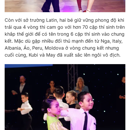
Còn với sở trường Latin, hai bé giữ vững phong độ khi
trải qua 4 vòng thi cam go với hơn 70 cặp thí sinh trên
THỜI BÁO VTV
khắp thế giới để có tên trong 6 cặp thí sinh vào chung
kết. Mặc dù gặp nhiều đối thủ mạnh đến từ Nga, Italy,
Albania, Áo, Peru, Moldova ở vòng chung kết nhưng
cuối cùng, Kubi và May đã xuất sắc lên ngôi vô địch.
Theo dõi báo trên
Cơ quan chủ quản:
Đài Truyền hình Việt Nam
Cơ quan báo chí:
Thời báo VTV
Giấy phép hoạt động báo in và báo điện tử số 483/GP-BTTTT
cấp ngày 29/12/2023
Tổng Biên tập:
Vũ Thanh Thủy
Phó Tổng Biên tập:
Nguyễn Thị Mỹ Hạnh, Phạm Quốc Thắng,
Nguyễn Trọng Ninh
Tổng đài VTV:
024.38 355 931 - 024.38 355 932