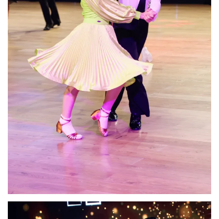
Ðiện thoại Thời báo VTV:
024.66 897 897
Email:
toasoan@vtv.vn
Liên hệ quảng cáo:
024-7300.7108
® Cấm sao chép dưới mọi hình thức nếu không có sự chấp
thuận bằng văn bản. Ghi rõ nguồn VTV.vn khi phát hành lại
thông tin từ website này.