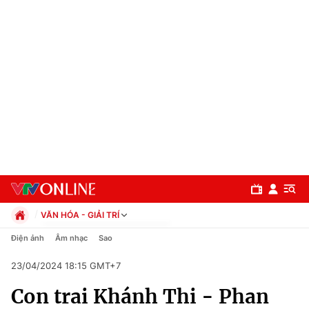
VĂN HÓA - GIẢI TRÍ
Chính trị
Điện ảnh
Âm nhạc
Sao
Xã hội
23/04/2024 18:15 GMT+7
Pháp luật
Chuyên mục
Kinh tế
Con trai Khánh Thi - Phan
Thể thao