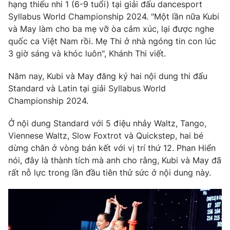
Phim VTV
hạng thiếu nhi 1 (6-9 tuổi) tại giải đấu dancesport
Giải trí
Syllabus World Championship 2024. "Một lần nữa Kubi
Hậu trường
và May làm cho ba mẹ vỡ òa cảm xúc, lại được nghe
Điện ảnh
Đời sống
quốc ca Việt Nam rồi. Mẹ Thi ở nhà ngóng tin con lúc
Nhân vật
Âm nhạc
3 giờ sáng và khóc luôn", Khánh Thi viết.
Du lịch
Khán giả
Giáo dục
Sao
Năm nay, Kubi và May đăng ký hai nội dung thi đấu
Làm đẹp
Giải sao mai
Standard và Latin tại giải Syllabus World
Tuyển sinh
Công nghệ
Championship 2024.
Chất lượng cuộc sống
Học trực tuyến
Hitech Công nghệ tương lai
Ở nội dung Standard với 5 điệu nhảy Waltz, Tango,
Giao lưu trực tuyến
Viennese Waltz, Slow Foxtrot và Quickstep, hai bé
Sản phẩm
dừng chân ở vòng bán kết với vị trí thứ 12. Phan Hiển
Lịch phát sóng
nói, đây là thành tích mà anh cho rằng, Kubi và May đã
Thị trường
rất nỗ lực trong lần đầu tiên thử sức ở nội dung này.
Tư vấn
Chuyên mục khác
Emagazine
Podcast