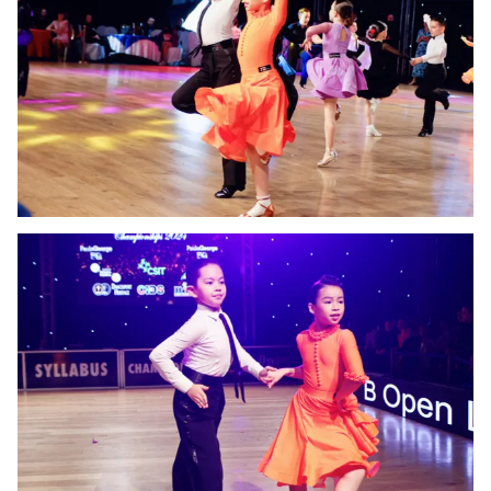
Photo
Infographic
Video
Shorts video
VTV Money
VTV Thể thao
VTV Sức khoẻ
Bất động sản
Thị trường 24h
Tấm lòng Việt
VTV4
Vươn mình bằng AI
VTV9
VTV8
Liên hệ tòa soạn
English