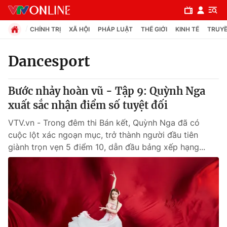
CHÍNH TRỊ
XÃ HỘI
PHÁP LUẬT
THẾ GIỚI
KINH TẾ
TRUYỀ
Dancesport
Chuyên mục
Bước nhảy hoàn vũ - Tập 9: Quỳnh Nga
Chính trị
xuất sắc nhận điểm số tuyệt đối
VTV.vn - Trong đêm thi Bán kết, Quỳnh Nga đã có
Xã hội
cuộc lột xác ngoạn mục, trở thành người đầu tiên
giành trọn vẹn 5 điểm 10, dẫn đầu bảng xếp hạng...
Pháp luật
Y tế
Thế giới