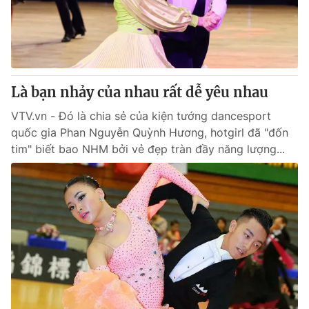
Giao lưu trực tuyến
Sản phẩm
Lịch phát sóng
Thị trường
Tư vấn
Là bạn nhảy của nhau rất dễ yêu nhau
Chuyên mục khác
Emagazine
VTV.vn - Đó là chia sẻ của kiện tướng dancesport
Podcast
quốc gia Phan Nguyễn Quỳnh Hương, hotgirl đã "đốn
tim" biết bao NHM bởi vẻ đẹp tràn đầy năng lượng...
Photo
Infographic
Video
Shorts video
VTV Money
VTV Thể thao
VTV Sức khoẻ
Bất động sản