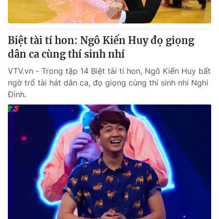
Thị trường 24h
Tấm lòng Việt
VTV4
Vươn mình bằng AI
Biệt tài tí hon: Ngô Kiến Huy đọ giọng
dân ca cùng thí sinh nhí
VTV9
VTV8
VTV.vn - Trong tập 14 Biệt tài tí hon, Ngô Kiến Huy bất
ngờ trổ tài hát dân ca, đọ giọng cùng thí sinh nhí Nghi
Liên hệ tòa soạn
English
Đình.
THỜI BÁO VTV
Theo dõi báo trên
Cơ quan chủ quản:
Đài Truyền hình Việt Nam
Cơ quan báo chí:
Thời báo VTV