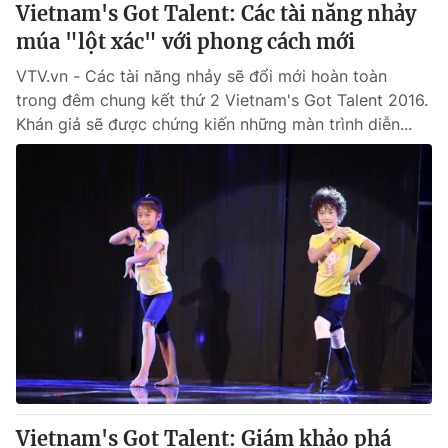
Vietnam's Got Talent: Các tài năng nhảy
múa "lột xác" với phong cách mới
VTV.vn - Các tài năng nhảy sẽ đổi mới hoàn toàn
trong đêm chung kết thứ 2 Vietnam's Got Talent 2016.
Khán giả sẽ được chứng kiến những màn trình diễn...
Vietnam's Got Talent: Giám khảo phá