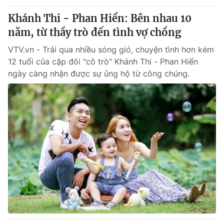
Khánh Thi - Phan Hiển: Bên nhau 10
® Cấm sao chép dưới mọi hình thức nếu không có sự chấp
năm, từ thầy trò đến tình vợ chồng
thuận bằng văn bản. Ghi rõ nguồn VTV.vn khi phát hành lại
thông tin từ website này.
VTV.vn - Trải qua nhiều sóng gió, chuyện tình hơn kém
12 tuổi của cặp đôi "cô trò" Khánh Thi - Phan Hiển
ngày càng nhận được sự ủng hộ từ công chúng.