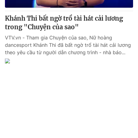
Giấy phép hoạt động báo in và báo điện tử số 483/GP-BTTTT
cấp ngày 29/12/2023
Khánh Thi bất ngờ trổ tài hát cải lương
Tổng Biên tập:
Vũ Thanh Thủy
trong "Chuyện của sao"
Phó Tổng Biên tập:
Nguyễn Thị Mỹ Hạnh, Phạm Quốc Thắng,
Nguyễn Trọng Ninh
VTV.vn - Tham gia Chuyện của sao, Nữ hoàng
Tổng đài VTV:
024.38 355 931 - 024.38 355 932
dancesport Khánh Thi đã bất ngờ trổ tài hát cải lương
Ðiện thoại Thời báo VTV:
024.66 897 897
theo yêu cầu từ người dẫn chương trình - nhà báo...
Email:
toasoan@vtv.vn
Liên hệ quảng cáo:
024-7300.7108