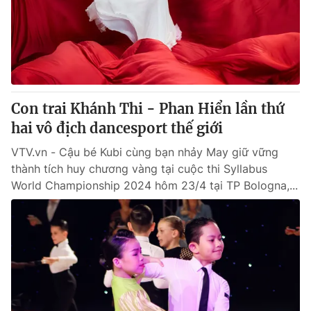
Tin tức
Kinh tế
Thế giới đó đây
Tài chính
Dữ liệu và đời sống
Câu chuyện quốc tế
Thị trường
Con trai Khánh Thi - Phan Hiển lần thứ
Truyền hình
Góc doanh nghiệp
hai vô địch dancesport thế giới
Phim VTV
Giải trí
VTV.vn - Cậu bé Kubi cùng bạn nhảy May giữ vững
Hậu trường
thành tích huy chương vàng tại cuộc thi Syllabus
Điện ảnh
World Championship 2024 hôm 23/4 tại TP Bologna,...
Đời sống
Nhân vật
Âm nhạc
Du lịch
Khán giả
Giáo dục
Sao
Làm đẹp
Giải sao mai
Tuyển sinh
Công nghệ
Chất lượng cuộc sống
Học trực tuyến
Hitech Công nghệ tương lai