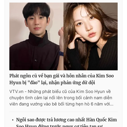
Phát ngôn cũ về bạn gái và hôn nhân của Kim Soo
Hyun bị "đào" lại, nhận phản ứng dữ dội
VTV.vn - Những phát biểu cũ của Kim Soo Hyun về
chuyện tình cảm lại nổi lên trong bối cảnh nam diễn
viên đang vướng vào bê bối từng hẹn hò 6 năm với...
Ngôi sao được trả lương cao nhất Hàn Quốc Kim
Soo Hyun đứng trước nguy cơ tiêu tan sự