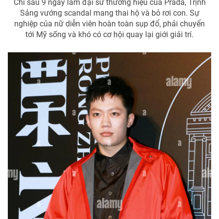
Chỉ sau 9 ngày làm đại sứ thương hiệu của Prada, Trịnh
Sảng vướng scandal mang thai hộ và bỏ rơi con. Sự
nghiệp của nữ diễn viên hoàn toàn sụp đổ, phải chuyển
tới Mỹ sống và khó có cơ hội quay lại giới giải trí.