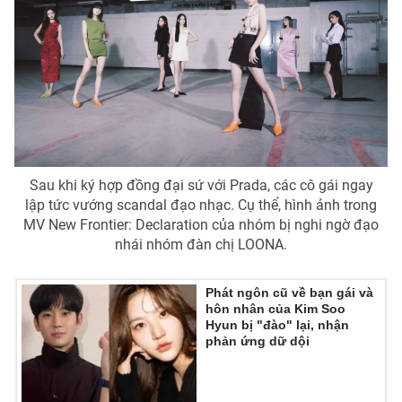
Sau khi ký hợp đồng đại sứ với Prada, các cô gái ngay
lập tức vướng scandal đạo nhạc. Cụ thể, hình ảnh trong
MV New Frontier: Declaration của nhóm bị nghi ngờ đạo
nhái nhóm đàn chị LOONA.
Phát ngôn cũ về bạn gái và
hôn nhân của Kim Soo
Hyun bị "đào" lại, nhận
phản ứng dữ dội