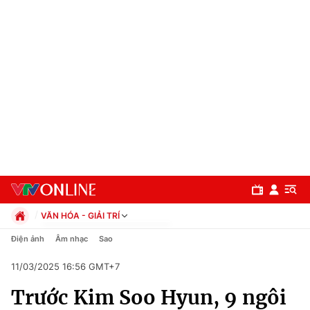
VĂN HÓA - GIẢI TRÍ
Chính trị
Điện ảnh
Âm nhạc
Sao
Xã hội
11/03/2025 16:56 GMT+7
Pháp luật
Chuyên mục
Kinh tế
Trước Kim Soo Hyun, 9 ngôi
Thể thao