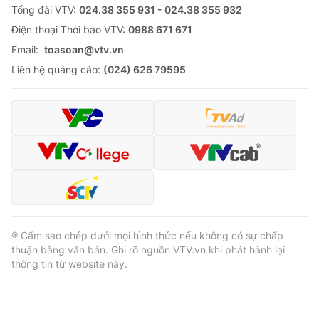
Tổng đài VTV:
024.38 355 931 - 024.38 355 932
Ðiện thoại Thời báo VTV:
0988 671 671
Email:
toasoan@vtv.vn
Liên hệ quảng cáo:
(024) 626 79595
® Cấm sao chép dưới mọi hình thức nếu không có sự chấp
thuận bằng văn bản. Ghi rõ nguồn VTV.vn khi phát hành lại
thông tin từ website này.