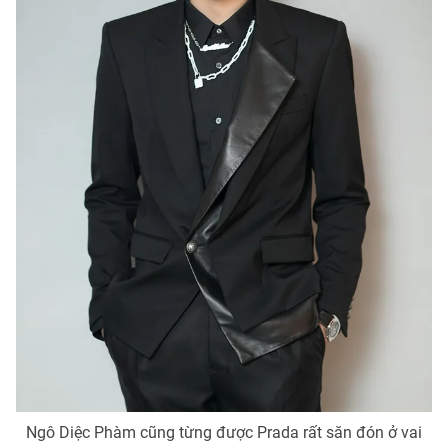
Ngô Diệc Phàm cũng từng được Prada rất săn đón ở vai