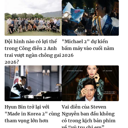
Đội hình nào có lợi thế
"Michael 2" dự kiến
trong Công diễn 2 Anh
bấm máy vào cuối năm
trai vượt ngàn chông gai
2026
2026?
Hyun Bin trở lại với
Vai diễn của Steven
"Made in Korea 2" cùng
Nguyễn ban đầu không
tham vọng lớn hơn
có trong kịch bản phim
về “vũ trụ chị em”