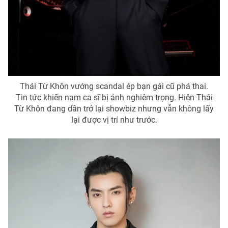
Email:
toasoan@vtv.vn
Liên hệ quảng cáo:
024-7300.7108
Thái Từ Khôn vướng scandal ép bạn gái cũ phá thai.
Tin tức khiến nam ca sĩ bị ảnh nghiêm trọng. Hiện Thái
Từ Khôn đang dần trở lại showbiz nhưng vẫn không lấy
lại được vị trí như trước.
® Cấm sao chép dưới mọi hình thức nếu không có sự chấp
thuận bằng văn bản. Ghi rõ nguồn VTV.vn khi phát hành lại
thông tin từ website này.