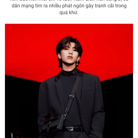
dân mạng tìm ra nhiều phát ngôn gây tranh cãi trong
quá khứ.
THỜI BÁO VTV
Theo dõi báo trên
Cơ quan chủ quản:
Đài Truyền hình Việt Nam
Cơ quan báo chí:
Thời báo VTV
Giấy phép hoạt động báo in và báo điện tử số 483/GP-BTTTT
cấp ngày 29/12/2023
Tổng Biên tập:
Vũ Thanh Thủy
Phó Tổng Biên tập:
Nguyễn Thị Mỹ Hạnh, Phạm Quốc Thắng,
Nguyễn Trọng Ninh
Tổng đài VTV:
024.38 355 931 - 024.38 355 932
Ðiện thoại Thời báo VTV:
024.66 897 897