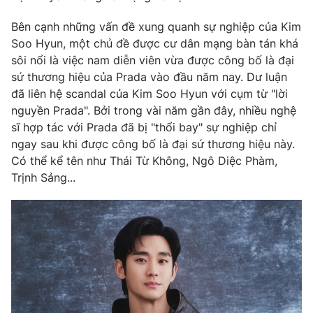
Phim VTV
Giải trí
Bên cạnh những vấn đề xung quanh sự nghiệp của Kim
Hậu trường
Soo Hyun, một chủ đề được cư dân mạng bàn tán khá
Điện ảnh
Đời sống
Nhân vật
sôi nổi là việc nam diễn viên vừa được công bố là đại
Âm nhạc
sứ thương hiệu của Prada vào đầu năm nay. Dư luận
Du lịch
Khán giả
đã liên hệ scandal của Kim Soo Hyun với cụm từ "lời
Giáo dục
Sao
nguyền Prada". Bởi trong vài năm gần đây, nhiều nghệ
Làm đẹp
Giải sao mai
Tuyển sinh
sĩ hợp tác với Prada đã bị "thổi bay" sự nghiệp chỉ
Công nghệ
Chất lượng cuộc sống
ngay sau khi được công bố là đại sứ thương hiệu này.
Học trực tuyến
Có thể kể tên như Thái Từ Không, Ngô Diệc Phàm,
Hitech Công nghệ tương lai
Giao lưu trực tuyến
Trịnh Sảng...
Sản phẩm
Lịch phát sóng
Thị trường
Tư vấn
Chuyên mục khác
Emagazine
Podcast