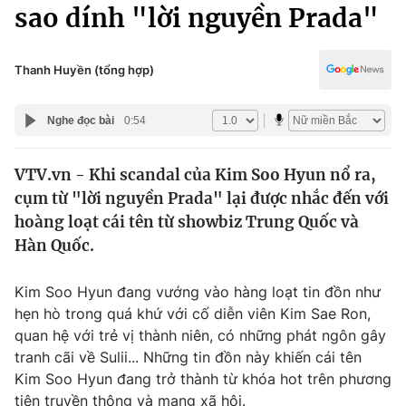
Chính trị
sao dính "lời nguyền Prada"
Truyền hình
Văn hóa - Giải trí
Xã hội
Y tế
Thanh Huyền (tổng hợp)
Đời sống
Pháp luật
Công nghệ
Nghe đọc bài
0:54
Giáo dục
Y tế
VTV.vn - Khi scandal của Kim Soo Hyun nổ ra,
cụm từ "lời nguyền Prada" lại được nhắc đến với
Thế giới
hoàng loạt cái tên từ showbiz Trung Quốc và
Hàn Quốc.
Tin tức
Kinh tế
Thế giới đó đây
Kim Soo Hyun đang vướng vào hàng loạt tin đồn như
Tài chính
hẹn hò trong quá khứ với cố diễn viên Kim Sae Ron,
Dữ liệu và đời sống
Câu chuyện quốc tế
quan hệ với trẻ vị thành niên, có những phát ngôn gây
Thị trường
tranh cãi về Sulii... Những tin đồn này khiến cái tên
Truyền hình
Góc doanh nghiệp
Kim Soo Hyun đang trở thành từ khóa hot trên phương
tiện truyền thông và mạng xã hội.