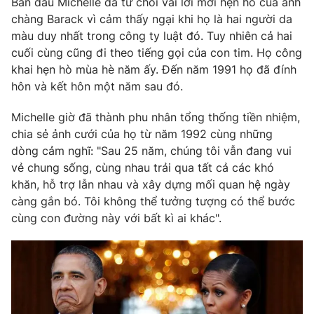
Ban đầu Michelle đã từ chối vài lời mời hẹn hò của anh
chàng Barack vì cảm thấy ngại khi họ là hai người da
màu duy nhất trong công ty luật đó. Tuy nhiên cả hai
cuối cùng cũng đi theo tiếng gọi của con tim. Họ công
khai hẹn hò mùa hè năm ấy. Đến năm 1991 họ đã đính
hôn và kết hôn một năm sau đó.
Michelle giờ đã thành phu nhân tổng thống tiền nhiệm,
chia sẻ ảnh cưới của họ từ năm 1992 cùng những
dòng cảm nghĩ: "Sau 25 năm, chúng tôi vẫn đang vui
vẻ chung sống, cùng nhau trải qua tất cả các khó
khăn, hỗ trợ lẫn nhau và xây dựng mối quan hệ ngày
càng gắn bó. Tôi không thể tưởng tượng có thể bước
cùng con đường này với bất kì ai khác".