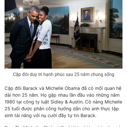
Ðiện thoại Thời báo VTV:
024.66 897 897
Email:
toasoan@vtv.vn
Liên hệ quảng cáo:
024-7300.7108
Cặp đôi duy trì hạnh phúc sau 25 năm chung sống
Cặp đôi Barack và Michelle Obama đã có mối quan hệ
dài hơn 25 năm. Họ gặp nhau lần đầu vào những năm
® Cấm sao chép dưới mọi hình thức nếu không có sự chấp
1980 tại công ty luật Sidley & Austin. Cô nàng Michelle
thuận bằng văn bản. Ghi rõ nguồn VTV.vn khi phát hành lại
25 tuổi được phân công hướng dẫn cho anh thực tập
thông tin từ website này.
sinh tài năng với nụ cười đầy tự tin Barack.