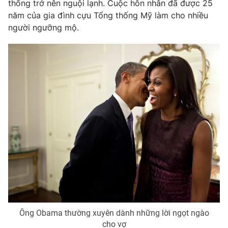
Phim VTV
thống trở nên nguội lạnh. Cuộc hôn nhân đã được 25
Giải trí
năm của gia đình cựu Tổng thống Mỹ làm cho nhiều
Hậu trường
người ngưỡng mộ.
Điện ảnh
Đời sống
Nhân vật
Âm nhạc
Du lịch
Khán giả
Giáo dục
Sao
Làm đẹp
Giải sao mai
Tuyển sinh
Công nghệ
Chất lượng cuộc sống
Học trực tuyến
Hitech Công nghệ tương lai
Giao lưu trực tuyến
Sản phẩm
Lịch phát sóng
Thị trường
Tư vấn
Chuyên mục khác
Ông Obama thường xuyên dành những lời ngọt ngào
Emagazine
Podcast
cho vợ