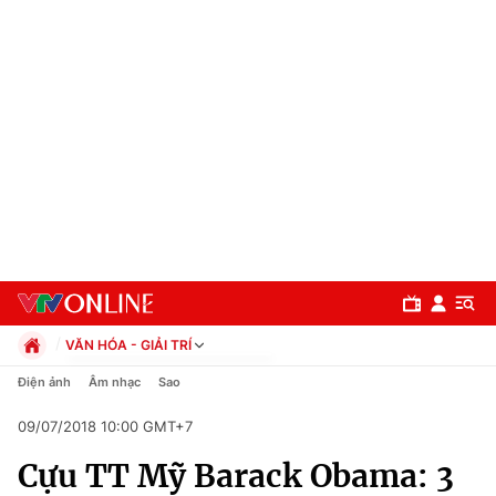
VĂN HÓA - GIẢI TRÍ
Chính trị
Điện ảnh
Âm nhạc
Sao
Xã hội
09/07/2018 10:00 GMT+7
Pháp luật
Chuyên mục
Kinh tế
Cựu TT Mỹ Barack Obama: 3
Thể thao