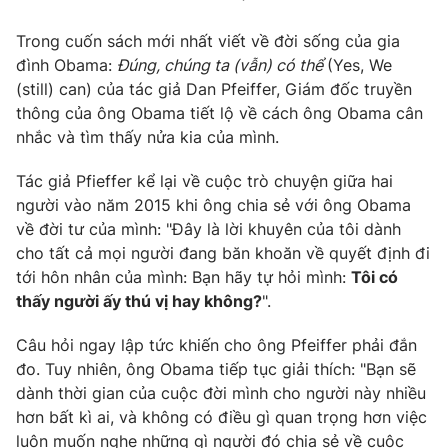
Photo
Infographic
Trong cuốn sách mới nhất viết về đời sống của gia
đình Obama:
Đúng, chúng ta (vẫn) có thể
(Yes, We
(still) can) của tác giả Dan Pfeiffer, Giám đốc truyền
Video
Shorts video
thông của ông Obama tiết lộ về cách ông Obama cân
nhắc và tìm thấy nửa kia của mình.
VTV Money
VTV Thể thao
Tác giả Pfieffer kể lại về cuộc trò chuyện giữa hai
người vào năm 2015 khi ông chia sẻ với ông Obama
VTV Sức khoẻ
Bất động sản
về đời tư của mình: "Đây là lời khuyên của tôi dành
cho tất cả mọi người đang băn khoăn về quyết định đi
Thị trường 24h
Tấm lòng Việt
tới hôn nhân của mình: Bạn hãy tự hỏi mình:
Tôi có
thấy người ấy thú vị hay không?
".
VTV4
Vươn mình bằng AI
Câu hỏi ngay lập tức khiến cho ông Pfeiffer phải đắn
đo. Tuy nhiên, ông Obama tiếp tục giải thích: "Bạn sẽ
VTV9
VTV8
dành thời gian của cuộc đời mình cho người này nhiều
hơn bất kì ai, và không có điều gì quan trọng hơn việc
Liên hệ tòa soạn
English
luôn muốn nghe những gì người đó chia sẻ về cuộc