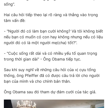
sống".
Hai câu hỏi tiếp theo lại rõ ràng và thẳng vào trọng
tâm vấn đề:
THỜI BÁO VTV
- "Người đó có làm bạn cười không? Và tôi không biết
nếu bạn có muốn có con hay không nhưng nếu có liệu
người đó có là một người mẹ(cha) tốt?".
Theo dõi báo trên
- "Cuộc sống rất dài và có nhiều yếu tố quan trọng
trong thời gian dài" - Ông Obama tiếp tục.
Cơ quan chủ quản:
Đài Truyền hình Việt Nam
Cơ quan báo chí:
Thời báo VTV
Sau khi suy nghĩ về những câu hỏi của vị cựu tổng
Giấy phép hoạt động báo in và báo điện tử số 483/GP-BTTTT
thống, ông Pfeiffer đã có được câu trả lời cho người
cấp ngày 29/12/2023
bạn của mình và cho chính bản thân.
Tổng Biên tập:
Vũ Thanh Thủy
Ông Obama sau đó tham dự đám cưới của tác giả.
Phó Tổng Biên tập:
Nguyễn Thị Mỹ Hạnh, Phạm Quốc Thắng,
Nguyễn Trọng Ninh
Tổng đài VTV:
024.38 355 931 - 024.38 355 932