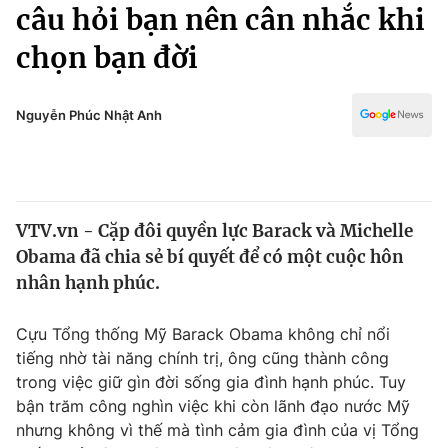
Chính trị
câu hỏi bạn nên cân nhắc khi
Truyền hình
chọn bạn đời
Văn hóa - Giải trí
Xã hội
Y tế
Đời sống
Nguyễn Phúc Nhật Anh
Pháp luật
Công nghệ
Giáo dục
Y tế
VTV.vn - Cặp đôi quyền lực Barack và Michelle
Thế giới
Obama đã chia sẻ bí quyết để có một cuộc hôn
Tin tức
nhân hạnh phúc.
Kinh tế
Thế giới đó đây
Cựu Tổng thống Mỹ Barack Obama không chỉ nổi
Tài chính
Dữ liệu và đời sống
tiếng nhờ tài năng chính trị, ông cũng thành công
Câu chuyện quốc tế
Thị trường
trong việc giữ gìn đời sống gia đình hạnh phúc. Tuy
bận trăm công nghìn việc khi còn lãnh đạo nước Mỹ
Truyền hình
Góc doanh nghiệp
nhưng không vì thế mà tình cảm gia đình của vị Tổng