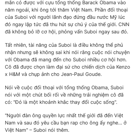
Phim VTV
mắn có được với cựu tổng thống Barack Obama vào
Giải trí
năm ngoái, khi ông tới thăm Việt Nam. Phần đối thoại
Hậu trường
của Suboi với người lãnh đạo đứng đầu nước Mỹ lúc
Điện ảnh
Đời sống
đó ngay lập tức đã thu hút sự chú ý của thế giới. CNN
Nhân vật
Âm nhạc
đã không bỏ lỡ cơ hội, phỏng vấn Suboi ngay sau đó.
Du lịch
Khán giả
Giáo dục
Sao
Tất nhiên, tài năng của Suboi là điều không thể phủ
Làm đẹp
Giải sao mai
nhận nhưng sẽ không sai khi nói rằng cuộc nói chuyện
Tuyển sinh
Công nghệ
với Obama đã mang đến cho Suboi nhiều cơ hội hơn.
Chất lượng cuộc sống
Học trực tuyến
Cô đã được chọn làm đại sứ cho chiến dịch của Kenzo
Hitech Công nghệ tương lai
x H&M và chụp ảnh cho Jean-Paul Goude.
Giao lưu trực tuyến
Sản phẩm
Nói về cuộc đối thoại với tổng thống Obama, Suboi
Lịch phát sóng
nói với một chút bối rối về những trải nghiệm cô đã
Thị trường
có: "Đó là một khoảnh khắc thay đổi cuộc sống".
Tư vấn
"Người đàn ông quyền lực nhất thế giới đã đến Việt
Chuyên mục khác
Nam và sau đó yêu cầu bạn rap cho ông ấy nghe… ở
Emagazine
Podcast
Việt Nam" – Suboi nói thêm.