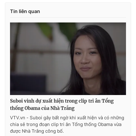
Tin liên quan
THỜI BÁO VTV
Theo dõi báo trên
Cơ quan chủ quản:
Đài Truyền hình Việt Nam
Cơ quan báo chí:
Thời báo VTV
Giấy phép hoạt động báo in và báo điện tử số 483/GP-BTTTT
cấp ngày 29/12/2023
Suboi vinh dự xuất hiện trong clip tri ân Tổng
Tổng Biên tập:
Vũ Thanh Thủy
thống Obama của Nhà Trắng
Phó Tổng Biên tập:
Nguyễn Thị Mỹ Hạnh, Phạm Quốc Thắng,
VTV.vn - Suboi gây bất ngờ khi xuất hiện và có những
Nguyễn Trọng Ninh
chia sẻ trong đoạn clip tri ân Tổng thống Obama vừa
được Nhà Trắng công bố.
Tổng đài VTV:
024.38 355 931 - 024.38 355 932