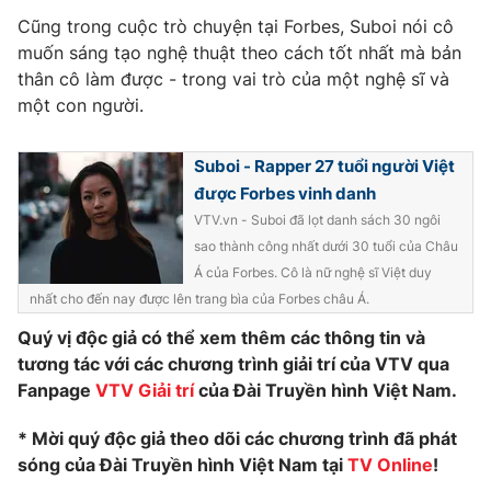
Cũng trong cuộc trò chuyện tại Forbes, Suboi nói cô
Photo
Infographic
muốn sáng tạo nghệ thuật theo cách tốt nhất mà bản
thân cô làm được - trong vai trò của một nghệ sĩ và
Video
Shorts video
một con người.
VTV Money
VTV Thể thao
Suboi - Rapper 27 tuổi người Việt
được Forbes vinh danh
VTV.vn - Suboi đã lọt danh sách 30 ngôi
VTV Sức khoẻ
Bất động sản
sao thành công nhất dưới 30 tuổi của Châu
Á của Forbes. Cô là nữ nghệ sĩ Việt duy
Thị trường 24h
Tấm lòng Việt
nhất cho đến nay được lên trang bìa của Forbes châu Á.
Quý vị độc giả có thể xem thêm các thông tin và
VTV4
Vươn mình bằng AI
tương tác với các chương trình giải trí của VTV qua
Fanpage
VTV Giải trí
của Đài Truyền hình Việt Nam.
VTV9
VTV8
* Mời quý độc giả theo dõi các chương trình đã phát
sóng của Đài Truyền hình Việt Nam tại
TV Online
!
Liên hệ tòa soạn
English