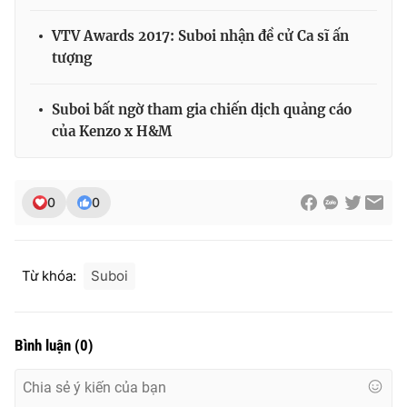
Ðiện thoại Thời báo VTV:
024.66 897 897
VTV Awards 2017: Suboi nhận đề cử Ca sĩ ấn
Email:
toasoan@vtv.vn
tượng
Liên hệ quảng cáo:
024-7300.7108
Suboi bất ngờ tham gia chiến dịch quảng cáo
của Kenzo x H&M
0
0
Từ khóa:
Suboi
® Cấm sao chép dưới mọi hình thức nếu không có sự chấp
thuận bằng văn bản. Ghi rõ nguồn VTV.vn khi phát hành lại
Bình luận
(
0
)
thông tin từ website này.