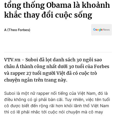
Chính trị
tổng thống Obama là khoảnh
Truyền hình
khắc thay đổi cuộc sống
Văn hóa - Giải trí
Xã hội
Y tế
Đời sống
A (Theo Forbes)
Pháp luật
Công nghệ
Giáo dục
Y tế
VTV.vn - Suboi đã lọt danh sách 30 ngôi sao
Thế giới
châu Á thành công nhất dưới 30 tuổi của Forbes
Tin tức
và rapper 27 tuổi người Việt đã có cuộc trò
Kinh tế
chuyện ngắn trên trang này.
Thế giới đó đây
Tài chính
Dữ liệu và đời sống
Câu chuyện quốc tế
Suboi là một nữ rapper nổi tiếng của Việt Nam, đó là
Thị trường
điều không có gì phải bàn cãi. Tuy nhiên, việc tên tuổi
cô được biết đến rộng rãi hơn khỏi lãnh thổ Việt Nam
Truyền hình
Góc doanh nghiệp
thì có lẽ phải nhắc tới cuộc nói chuyện mà cô may