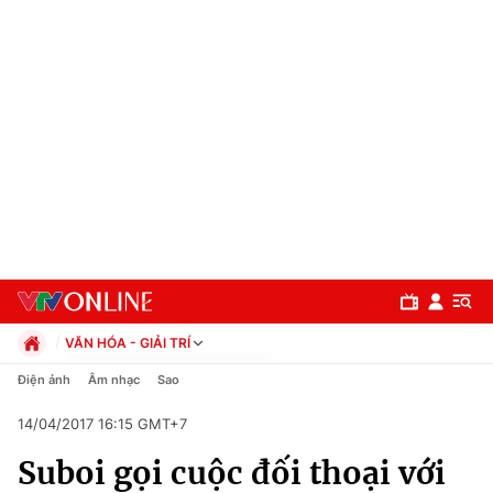
VĂN HÓA - GIẢI TRÍ
Chính trị
Điện ảnh
Âm nhạc
Sao
Xã hội
14/04/2017 16:15 GMT+7
Pháp luật
Chuyên mục
Kinh tế
Suboi gọi cuộc đối thoại với
Thể thao