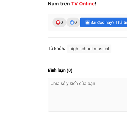
Nam trên
TV Online
!
0
0
Bài đọc hay? Thả t
Từ khóa:
high school musical
Bình luận
(
0
)