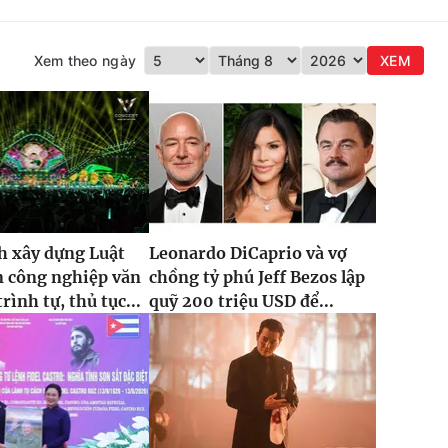
Xem theo ngày
XEM
h xây dựng Luật
Leonardo DiCaprio và vợ
n công nghiệp văn
chồng tỷ phú Jeff Bezos lập
rình tự, thủ tục...
quỹ 200 triệu USD để...