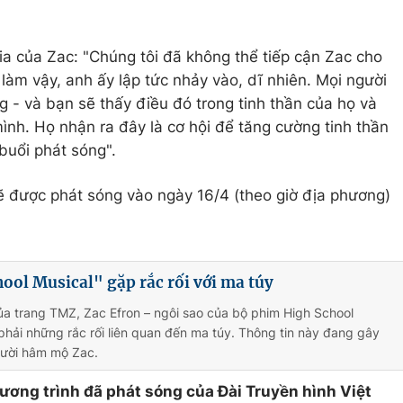
a của Zac: "Chúng tôi đã không thể tiếp cận Zac cho
làm vậy, anh ấy lập tức nhảy vào, dĩ nhiên. Mọi người
g - và bạn sẽ thấy điều đó trong tinh thần của họ và
ình. Họ nhận ra đây là cơ hội để tăng cường tinh thần
buổi phát sóng".
sẽ được phát sóng vào ngày 16/4 (theo giờ địa phương)
ool Musical" gặp rắc rối với ma túy
a trang TMZ, Zac Efron – ngôi sao của bộ phim High School
phải những rắc rối liên quan đến ma túy. Thông tin này đang gây
ười hâm mộ Zac.
hương trình đã phát sóng của Đài Truyền hình Việt