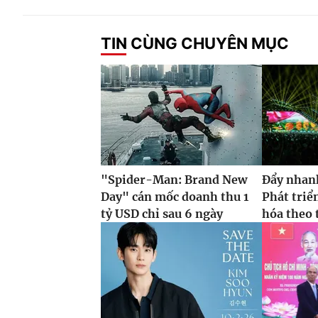
TIN CÙNG CHUYÊN MỤC
"Spider-Man: Brand New
Đẩy nhan
Day" cán mốc doanh thu 1
Phát triể
tỷ USD chỉ sau 6 ngày
hóa theo t