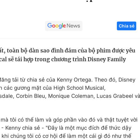
Góc ảnh
Chia sẻ
Giáo dục
Công nghệ
Tuyển sinh
Hitech Công ng
ất, toàn bộ dàn sao đình đám của bộ phim được yêu
Học trực tuyến
Sản phẩm
cal sẽ tái hợp trong chương trình Disney Family
g
Thị trường
Tư vấn
ăng tải từ chia sẻ của Kenny Ortega. Theo đó, Disney
ẹn các gương mặt của High School Musical,
dale, Corbin Bleu, Monique Coleman, Lucas Grabeel v
mà tôi có thể làm và góp phần vào đó và thật tuyệt vời
 - Kenny chia sẻ - "Đây là một mục đích để thức dậy
 khi chúng tôi có cơ hội để làm một cái gì đó như thế