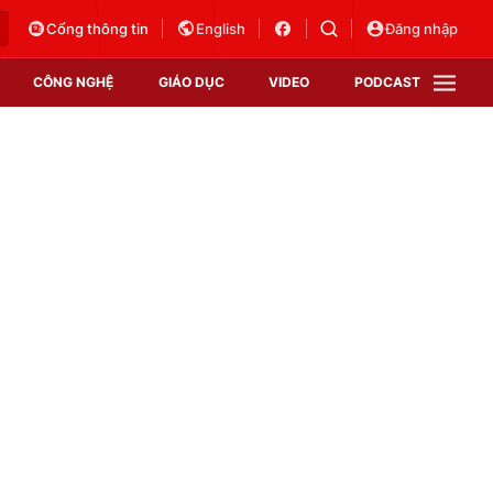
Cổng thông tin
English
Đăng nhập
CÔNG NGHỆ
GIÁO DỤC
VIDEO
PODCAST
VTV Money
VTV Thể thao
VTV Sức khoẻ
Bất động sản
Thị trường 24h
Tấm lòng Việt
Vươn mình bằng AI
VTV4
VTV8
VTV9
Lịch phát sóng
Giao lưu trực tuyến
Sự kiện