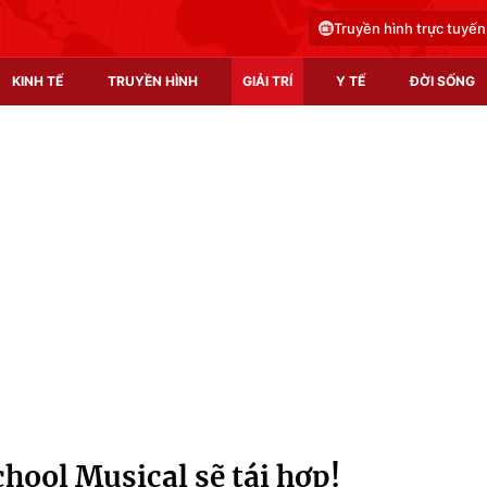
Truyền hình trực tuyến
KINH TẾ
TRUYỀN HÌNH
GIẢI TRÍ
Y TẾ
ĐỜI SỐNG
Pháp luật
Y tế
Truyền hình
Multimedia
Phim VTV
Video
Hậu trường
Shorts video
Nhân vật
Podcast
Khán giả
EMagazine
Giải sao mai
Photo
hool Musical sẽ tái hợp!
Infographic