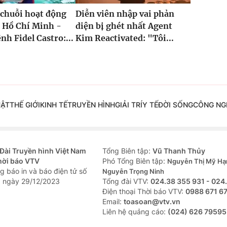
 chuỗi hoạt động
Diễn viên nhập vai phản
 Hồ Chí Minh -
diện bị ghét nhất Agent
nh Fidel Castro:...
Kim Reactivated: "Tôi...
UẬT
THẾ GIỚI
KINH TẾ
TRUYỀN HÌNH
GIẢI TRÍ
Y TẾ
ĐỜI SỐNG
CÔNG NG
Đài Truyền hình Việt Nam
Tổng Biên tập:
Vũ Thanh Thủy
hời báo VTV
Phó Tổng Biên tập:
Nguyễn Thị Mỹ Hạ
g báo in và báo điện tử số
Nguyễn Trọng Ninh
 ngày 29/12/2023
Tổng đài VTV:
024.38 355 931 - 024
Ðiện thoại Thời báo VTV:
0988 671 6
Email:
toasoan@vtv.vn
Liên hệ quảng cáo:
(024) 626 79595