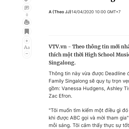
A (Theo JJ)
14/04/2020 10:00 GMT+7
0
Giải trí
Đời sống
Điện ảnh
Du lịch
VTV.vn - Theo thông tin mới nh
Âm nhạc
Làm đẹp
thích một thời High School Musi
Sao
Chất lượng cuộc sốn
Singalong.
Thông tin này vừa được Deadline đ
Family Singalong sẽ quy tụ trọn v
gồm: Vanessa Hudgens, Ashley Tis
Zac Efron.
"Tôi muốn tìm kiếm một điều gì đó 
khi được ABC gọi và mời tham gia"
mỗi sáng. Tôi cảm thấy thực sự tốt