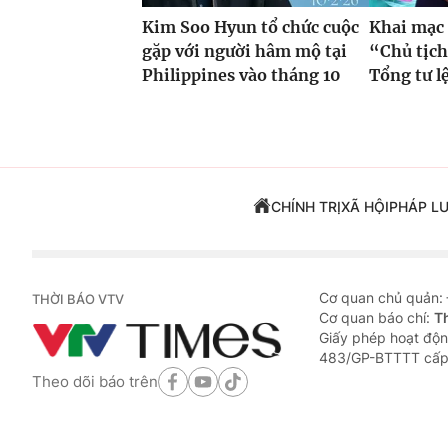
Kim Soo Hyun tổ chức cuộc
Khai mạc
gặp với người hâm mộ tại
“Chủ tịch
Philippines vào tháng 10
Tổng tư lệ
CHÍNH TRỊ
XÃ HỘI
PHÁP L
Cơ quan chủ quản:
THỜI BÁO VTV
Cơ quan báo chí:
T
Giấy phép hoạt độn
483/GP-BTTTT cấp
Theo dõi báo trên