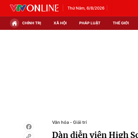
Thứ Năm, 6/8/2026
CHÍNH TRỊ
XÃ HỘI
PHÁP LUẬT
THẾ GIỚI
Chính trị
Xã hội
Thế giới
Kinh tế
Tin tức
Tài chính
Thế giới đó đây
Thị trường
Câu chuyện quốc tế
Góc doanh nghiệp
Dữ liệu và đời sống
Văn hóa - Giải trí
Dàn diễn viên High Sc