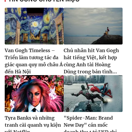
Van Gogh Timeless –
Chủ nhân hit Van Gogh
Triển lãm tương tác đa
hát tiếng Việt, kết hợp
giác quan quy mô châu Á
cùng Anh tài Hoàng
đến Hà Nội
Dũng trong bản tình...
Tyra Banks và những
"Spider-Man: Brand
tranh cãi quanh vụ kiện
New Day" cán mốc
với Netflix
doanh thu 1 tỷ USD chỉ