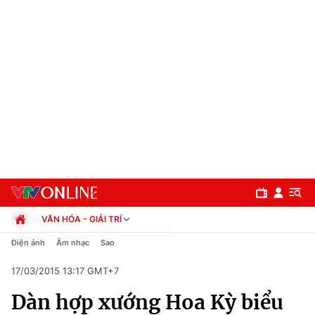
VĂN HÓA - GIẢI TRÍ
Chính trị
Điện ảnh
Âm nhạc
Sao
Xã hội
17/03/2015 13:17 GMT+7
Pháp luật
Chuyên mục
Kinh tế
Dàn hợp xướng Hoa Kỳ biểu
Thể thao