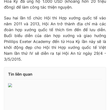
Hoa Kỳ đã ủng hộ 1.000 USD (khoảng hơn 20 triệu
Ðiện thoại Thời báo VTV:
024.66 897 897
đồng) để làm công tác thiện nguyện.
Email:
toasoan@vtv.vn
Liên hệ quảng cáo:
024-7300.7108
Sau hai lần tổ chức Hội thi Hợp xướng quốc tế vào
năm 2011 và 2013, Hội An trở thành địa chỉ mà các
đoàn hợp xướng quốc tế thích tìm đến để lưu diễn.
Buổi biểu diễn của dàn hợp xướng và giao hưởng
Phililips Exeter Academy đến từ Hoa Kỳ lần này sẽ là
khởi động đẹp cho Hội thi Hợp xướng quốc tế Việt
Nam lần thứ IV sẽ diễn ra tại Hội An từ ngày 29/4 -
3/5/2015.
Tin liên quan
® Cấm sao chép dưới mọi hình thức nếu không có sự chấp
thuận bằng văn bản. Ghi rõ nguồn VTV.vn khi phát hành lại
thông tin từ website này.