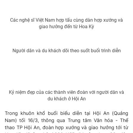
Các nghệ sĩ Việt Nam hợp tấu cùng dàn hợp xướng và
giao hưởng đến từ Hoa Kỳ
THỜI BÁO VTV
Người dân và du khách dõi theo suốt buổi trình diễn
Theo dõi báo trên
Cơ quan chủ quản:
Đài Truyền hình Việt Nam
Cơ quan báo chí:
Thời báo VTV
Giấy phép hoạt động báo in và báo điện tử số 483/GP-BTTTT
Kỷ niệm đẹp của các thành viên đoàn với người dân và
cấp ngày 29/12/2023
du khách ở Hội An
Tổng Biên tập:
Vũ Thanh Thủy
Trong khuôn khổ buổi biểu diễn tại Hội An (Quảng
Phó Tổng Biên tập:
Nguyễn Thị Mỹ Hạnh, Phạm Quốc Thắng,
Nguyễn Trọng Ninh
Nam) tối 16/3, thông qua Trung tâm Văn hóa - Thể
thao TP Hội An, đoàn hợp xướng và giao hưởng tới từ
Tổng đài VTV:
024.38 355 931 - 024.38 355 932