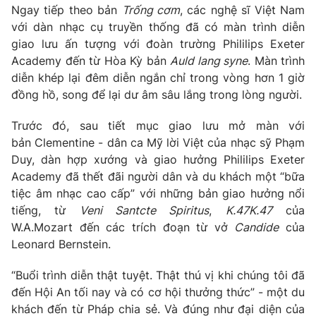
Phim VTV
Ngay tiếp theo bản
Trống cơm
, các nghệ sĩ Việt Nam
Giải trí
với dàn nhạc cụ truyền thống đã có màn trình diễn
Hậu trường
giao lưu ấn tượng với đoàn trường Phililips Exeter
Điện ảnh
Đời sống
Nhân vật
Academy đến từ Hòa Kỳ bản
Auld lang syne
. Màn trình
Âm nhạc
diễn khép lại đêm diễn ngắn chỉ trong vòng hơn 1 giờ
Du lịch
Khán giả
đồng hồ, song để lại dư âm sâu lắng trong lòng người.
Giáo dục
Sao
Làm đẹp
Giải sao mai
Trước đó, sau tiết mục giao lưu mở màn với
Tuyển sinh
Công nghệ
Chất lượng cuộc sống
bản Clementine - dân ca Mỹ lời Việt của nhạc sỹ Phạm
Học trực tuyến
Duy, dàn hợp xướng và giao hưởng Phililips Exeter
Hitech Công nghệ tương lai
Academy đã thết đãi người dân và du khách một “bữa
Giao lưu trực tuyến
tiệc âm nhạc cao cấp” với những bản giao hưởng nổi
Sản phẩm
tiếng, từ
Veni Santcte Spiritus
,
K.47K.47
của
Lịch phát sóng
Thị trường
W.A.Mozart đến các trích đoạn từ vở
Candide
của
Leonard Bernstein.
Tư vấn
Chuyên mục khác
“Buổi trình diễn thật tuyệt. Thật thú vị khi chúng tôi đã
đến Hội An tối nay và có cơ hội thưởng thức” - một du
Emagazine
Podcast
khách đến từ Pháp chia sẻ. Và đúng như đại diện của