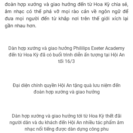
đoàn hợp xướng và giao hưởng đến từ Hoa Kỳ chia sẻ,
Photo
Infographic
âm nhạc có thể phá vỡ mọi rào cản về ngôn ngữ để
đưa mọi người đến từ khắp nơi trên thế giới xích lại
gần nhau hơn.
Video
Shorts video
VTV Money
VTV Thể thao
Dàn hợp xướng và giao hưởng Phililips Exeter Academy
đến từ Hoa Kỳ đã có buổi trình diễn ấn tượng tại Hội An
VTV Sức khoẻ
Bất động sản
tối 16/3
Thị trường 24h
Tấm lòng Việt
Đại diện chính quyền Hội An tặng quà lưu niệm đến
đoàn hợp xướng và giao hưởng
VTV4
Vươn mình bằng AI
VTV9
VTV8
Dàn hợp xướng và giao hưởng tới từ Hoa Kỳ thết đãi
người dân và du khách đến Hội An nhiều tác phẩm âm
nhạc nổi tiếng được dàn dựng công phu
Liên hệ tòa soạn
English