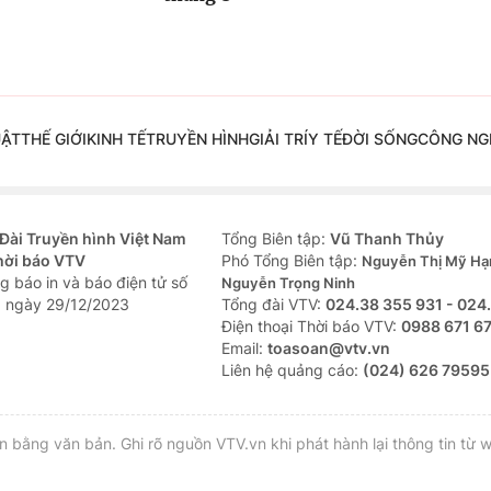
UẬT
THẾ GIỚI
KINH TẾ
TRUYỀN HÌNH
GIẢI TRÍ
Y TẾ
ĐỜI SỐNG
CÔNG NG
Đài Truyền hình Việt Nam
Tổng Biên tập:
Vũ Thanh Thủy
hời báo VTV
Phó Tổng Biên tập:
Nguyễn Thị Mỹ Hạ
g báo in và báo điện tử số
Nguyễn Trọng Ninh
 ngày 29/12/2023
Tổng đài VTV:
024.38 355 931 - 024
Ðiện thoại Thời báo VTV:
0988 671 6
Email:
toasoan@vtv.vn
Liên hệ quảng cáo:
(024) 626 79595
bằng văn bản. Ghi rõ nguồn VTV.vn khi phát hành lại thông tin từ w