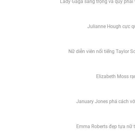
Lady Gaga sang trọng và quý phái 
Julianne Hough cực q
Nữ diễn viên nổi tiếng Taylor S
Elizabeth Moss rạ
January Jones phá cách với
Emma Roberts đẹp tựa nữ t