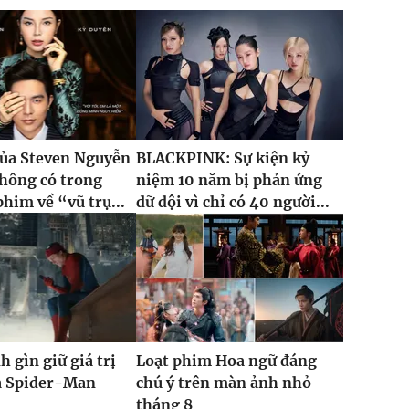
của Steven Nguyễn
BLACKPINK: Sự kiện kỷ
hông có trong
niệm 10 năm bị phản ứng
phim về “vũ trụ...
dữ dội vì chỉ có 40 người...
h gìn giữ giá trị
Loạt phim Hoa ngữ đáng
ủa Spider-Man
chú ý trên màn ảnh nhỏ
tháng 8