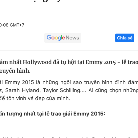
Góc ảnh
10:08 GMT+7
Giáo dục
Công nghệ
Chia sẻ
Tuyển sinh
Hitech Công ng
Học trực tuyến
Sản phẩm
m nhất Hollywood đã tụ hội tại Emmy 2015 - lễ tra
g
Thị trường
truyền hình.
Tư vấn
iải Emmy 2015 là những ngôi sao truyền hình đình đá
, Sarah Hyland, Taylor Schilling.... Ai cũng chọn nhữn
để tôn vinh vẻ đẹp của mình.
 tượng nhất tại lễ trao giải Emmy 2015: