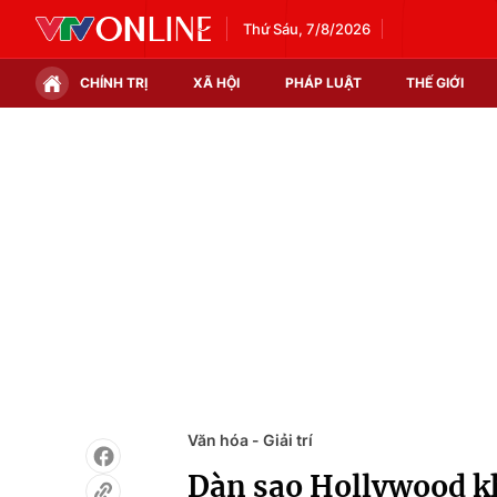
Thứ Sáu, 7/8/2026
CHÍNH TRỊ
XÃ HỘI
PHÁP LUẬT
THẾ GIỚI
Chính trị
Xã hội
Thế giới
Kinh tế
Tin tức
Tài chính
Thế giới đó đây
Thị trường
Câu chuyện quốc tế
Góc doanh nghiệp
Dữ liệu và đời sống
Văn hóa - Giải trí
Dàn sao Hollywood kh