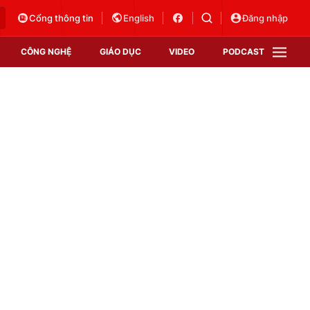
Cổng thông tin
English
Đăng nhập
CÔNG NGHỆ
GIÁO DỤC
VIDEO
PODCAST
VTV Money
VTV Thể thao
VTV Sức khoẻ
Bất động sản
Thị trường 24h
Tấm lòng Việt
Vươn mình bằng AI
VTV4
VTV8
VTV9
Lịch phát sóng
Giao lưu trực tuyến
Sự kiện