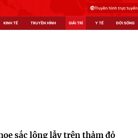
Truyền hình trực tuyến
KINH TẾ
TRUYỀN HÌNH
GIẢI TRÍ
Y TẾ
ĐỜI SỐNG
Pháp luật
Y tế
Truyền hình
Multimedia
Phim VTV
Video
Hậu trường
Shorts video
Nhân vật
Podcast
Khán giả
EMagazine
Giải sao mai
Photo
oe sắc lộng lẫy trên thảm đỏ
Infographic