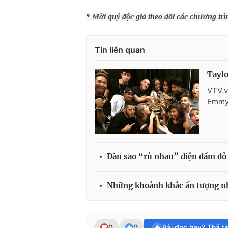
* Mời quý độc giả theo dõi các chương tr
Tin liên quan
Taylo
VTV.v
Emmy 
Dàn sao “rủ nhau” diện đầm đỏ
Những khoảnh khắc ấn tượng n
0
0
Bài đọc hay? Thả t