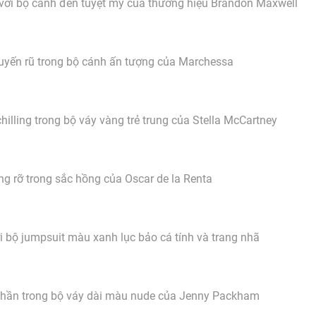
với bộ cánh đen tuyệt mỹ của thương hiệu Brandon Maxwell
uyến rũ trong bộ cánh ấn tượng của Marchessa
chilling trong bộ váy vàng trẻ trung của Stella McCartney
ng rỡ trong sắc hồng của Oscar de la Renta
 bộ jumpsuit màu xanh lục bảo cá tính và trang nhã
hần trong bộ váy dài màu nude của Jenny Packham