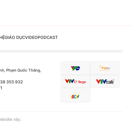
HỆ
GIÁO DỤC
VIDEO
PODCAST
nh, Phạm Quốc Thắng,
.38 355 932
71
ebsite này.