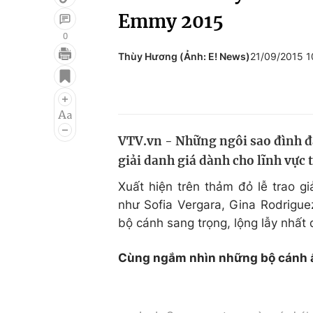
Emmy 2015
0
Thùy Hương (Ảnh: E! News)
21/09/2015 
Giải trí
Đời sống
Điện ảnh
Du lịch
Âm nhạc
Làm đẹp
VTV.vn - Những ngôi sao đình đá
Sao
Chất lượng cuộc sốn
giải danh giá dành cho lĩnh vực 
Xuất hiện trên thảm đỏ lễ trao g
như Sofia Vergara, Gina Rodriguez
bộ cánh sang trọng, lộng lẫy nhất 
Cùng ngắm nhìn những bộ cánh ấn