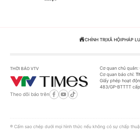
CHÍNH TRỊ
XÃ HỘI
PHÁP L
Cơ quan chủ quản:
THỜI BÁO VTV
Cơ quan báo chí:
T
Giấy phép hoạt độn
483/GP-BTTTT cấp
Theo dõi báo trên
® Cấm sao chép dưới mọi hình thức nếu không có sự chấp thuận 