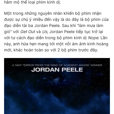
Phim VTV
hâm mộ thể loại phim kinh dị.
Giải trí
Hậu trường
Một trong những nguyên nhân khiến bộ phim nhận
Điện ảnh
được sự chú ý nhiều đến vậy là do đây là bộ phim của
Đời sống
Nhân vật
đạo diễn tài ba Jordan Peele. Sau khi "làm mưa làm
Âm nhạc
Du lịch
gió" với
Get Out
và
Us
, Jordan Peele tiếp tục trở lại
Khán giả
Giáo dục
Sao
với tư cách đạo diễn trong bộ phim kinh dị
Nope
. Lần
Làm đẹp
Giải sao mai
này, anh hứa hẹn mang tới một nỗi ám ảnh kinh hoàng
Tuyển sinh
Công nghệ
mới, khác hoàn toàn so với 2 bộ phim trước đây.
Chất lượng cuộc sống
Học trực tuyến
Hitech Công nghệ tương lai
Giao lưu trực tuyến
Sản phẩm
Lịch phát sóng
Thị trường
Tư vấn
Chuyên mục khác
Emagazine
Podcast