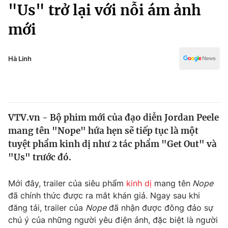
Chính trị
"Us" trở lại với nỗi ám ảnh
Truyền hình
mới
Văn hóa - Giải trí
Xã hội
Y tế
Đời sống
Hà Linh
Pháp luật
Công nghệ
Giáo dục
Y tế
VTV.vn - Bộ phim mới của đạo diễn Jordan Peele
Thế giới
mang tên "Nope" hứa hẹn sẽ tiếp tục là một
Tin tức
tuyệt phẩm kinh dị như 2 tác phẩm "Get Out" và
Kinh tế
"Us" trước đó.
Thế giới đó đây
Tài chính
Dữ liệu và đời sống
Câu chuyện quốc tế
Mới đây, trailer của siêu phẩm
kinh dị
mang tên
Nope
Thị trường
đã chính thức được ra mắt khán giả. Ngay sau khi
đăng tải, trailer của
Nope
đã nhận được đông đảo sự
Truyền hình
Góc doanh nghiệp
chú ý của những người yêu điện ảnh, đặc biệt là người