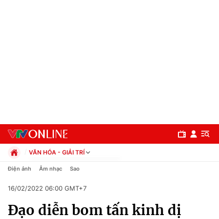
VĂN HÓA - GIẢI TRÍ
Chính trị
Điện ảnh
Âm nhạc
Sao
Xã hội
16/02/2022 06:00 GMT+7
Pháp luật
Chuyên mục
Kinh tế
Đạo diễn bom tấn kinh dị
Thể thao