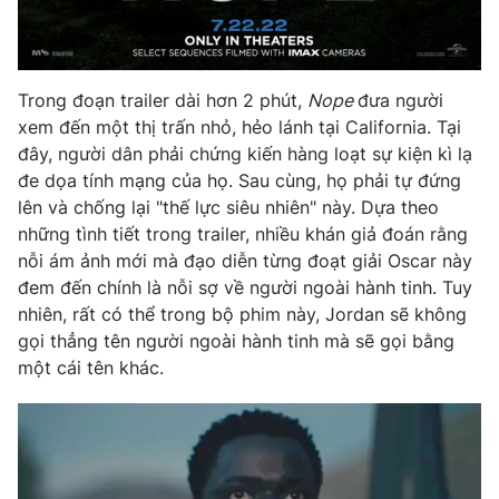
Trong đoạn trailer dài hơn 2 phút,
Nope
đưa người
THỜI BÁO VTV
xem đến một thị trấn nhỏ, hẻo lánh tại California. Tại
đây, người dân phải chứng kiến hàng loạt sự kiện kì lạ
đe dọa tính mạng của họ. Sau cùng, họ phải tự đứng
lên và chống lại "thế lực siêu nhiên" này. Dựa theo
Theo dõi báo trên
những tình tiết trong trailer, nhiều khán giả đoán rằng
nỗi ám ảnh mới mà đạo diễn từng đoạt giải Oscar này
Cơ quan chủ quản:
Đài Truyền hình Việt Nam
đem đến chính là nỗi sợ về người ngoài hành tinh. Tuy
Cơ quan báo chí:
Thời báo VTV
nhiên, rất có thể trong bộ phim này, Jordan sẽ không
gọi thẳng tên người ngoài hành tinh mà sẽ gọi bằng
Giấy phép hoạt động báo in và báo điện tử số 483/GP-BTTTT
cấp ngày 29/12/2023
một cái tên khác.
Tổng Biên tập:
Vũ Thanh Thủy
Phó Tổng Biên tập:
Nguyễn Thị Mỹ Hạnh, Phạm Quốc Thắng,
Nguyễn Trọng Ninh
Tổng đài VTV:
024.38 355 931 - 024.38 355 932