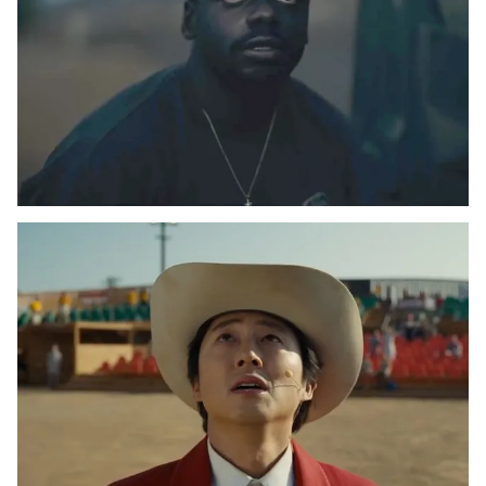
Ðiện thoại Thời báo VTV:
024.66 897 897
Email:
toasoan@vtv.vn
Liên hệ quảng cáo:
024-7300.7108
® Cấm sao chép dưới mọi hình thức nếu không có sự chấp
thuận bằng văn bản. Ghi rõ nguồn VTV.vn khi phát hành lại
thông tin từ website này.