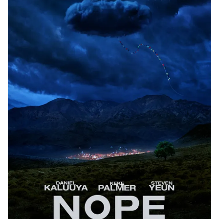
Photo
Infographic
Video
Shorts video
VTV Money
VTV Thể thao
VTV Sức khoẻ
Bất động sản
Thị trường 24h
Tấm lòng Việt
VTV4
Vươn mình bằng AI
VTV9
VTV8
Liên hệ tòa soạn
English