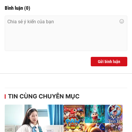
Bình luận
(
0
)
Gửi bình luận
TIN CÙNG CHUYÊN MỤC