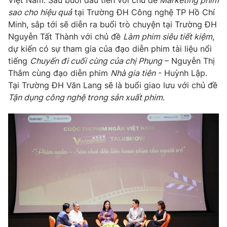
Việt Nam. Sau buổi đầu tiên với chủ đề
Marketing phim
Email:
toasoan@vtv.vn
sao cho hiệu quả
tại Trường ĐH Công nghệ TP Hồ Chí
Liên hệ quảng cáo:
024-7300.7108
Minh, sắp tới sẽ diễn ra buổi trò chuyện tại Trường ĐH
Nguyễn Tất Thành với chủ đề
Làm phim siêu tiết kiệm
,
dự kiến có sự tham gia của đạo diễn phim tài liệu nổi
tiếng
Chuyến đi cuối cùng của chị Phụng
– Nguyễn Thị
Thắm cùng đạo diễn phim
Nhà gia tiên
- Huỳnh Lập.
Tại Trường ĐH Văn Lang sẽ là buổi giao lưu với chủ đề
Tận dụng công nghệ trong sản xuất phim
.
® Cấm sao chép dưới mọi hình thức nếu không có sự chấp
thuận bằng văn bản. Ghi rõ nguồn VTV.vn khi phát hành lại
thông tin từ website này.