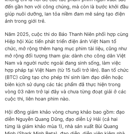
Phim VTV
Giải trí
đến gần hơn với công chúng, mà còn là bước khởi đầu
Hậu trường
giúp nuôi dưỡng, lan tỏa niềm đam mê sáng tạo điện
Điện ảnh
ảnh trong giới trẻ.
Đời sống
Nhân vật
Âm nhạc
Năm 2025, cuộc thi do Báo Thanh Niên phối hợp cùng
Du lịch
Khán giả
Giáo dục
Hiệp hội Xúc tiến phát triển điện ảnh Việt Nam tổ
Sao
Làm đẹp
chức, mở rộng thêm hạng mục phim tài liệu, cũng như
Giải sao mai
Tuyển sinh
mở rộng đối tượng tham gia: dành cho công dân Việt
Công nghệ
Chất lượng cuộc sống
Nam và người nước ngoài đang sinh sống, làm việc
Học trực tuyến
hợp pháp tại Việt Nam (từ 15 tuổi trở lên). Ban tổ chức
Hitech Công nghệ tương lai
Giao lưu trực tuyến
(BTC) cũng tạo cho phép thí sinh làm đạo diễn hoặc
Sản phẩm
biên kịch sử dụng các tác phẩm đã thực hiện trong
vòng 03 năm trở lại đây và chưa từng đoạt giải ở các
Lịch phát sóng
Thị trường
cuộc thi, liên hoan phim nào.
Tư vấn
Hội đồng giám khảo vòng chung khảo bao gồm: đạo
Chuyên mục khác
diễn Nguyễn Quang Dũng, đạo diễn Lý Hải (cả hai
Emagazine
từng là giám khảo mùa 1), nhà sản xuất Bùi Quang
Podcast
Minh (Shark Minh Beta), đạo diễn, diễn viên kiêm nhà