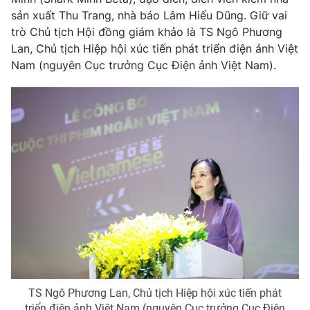
sản xuất Thu Trang, nhà báo Lâm Hiếu Dũng. Giữ vai
Photo
Infographic
trò Chủ tịch Hội đồng giám khảo là TS Ngô Phương
Lan, Chủ tịch Hiệp hội xúc tiến phát triển điện ảnh Việt
Video
Shorts video
Nam (nguyên Cục trưởng Cục Điện ảnh Việt Nam).
VTV Money
VTV Thể thao
VTV Sức khoẻ
Bất động sản
Thị trường 24h
Tấm lòng Việt
VTV4
Vươn mình bằng AI
VTV9
VTV8
TS Ngô Phương Lan, Chủ tịch Hiệp hội xúc tiến phát
Liên hệ tòa soạn
English
triển điện ảnh Việt Nam (nguyên Cục trưởng Cục Điện