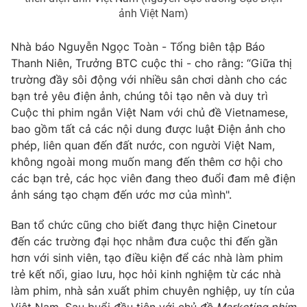
ảnh Việt Nam)
Nhà báo Nguyễn Ngọc Toàn - Tổng biên tập Báo
Thanh Niên, Trưởng BTC cuộc thi - cho rằng: “Giữa thị
THỜI BÁO VTV
trường đầy sôi động với nhiều sân chơi dành cho các
bạn trẻ yêu điện ảnh, chúng tôi tạo nên và duy trì
Theo dõi báo trên
Cuộc thi phim ngắn Việt Nam với chủ đề Vietnamese,
bao gồm tất cả các nội dung được luật Điện ảnh cho
phép, liên quan đến đất nước, con người Việt Nam,
Cơ quan chủ quản:
Đài Truyền hình Việt Nam
không ngoài mong muốn mang đến thêm cơ hội cho
Cơ quan báo chí:
Thời báo VTV
các bạn trẻ, các học viên đang theo đuổi đam mê điện
Giấy phép hoạt động báo in và báo điện tử số 483/GP-BTTTT
ảnh sáng tạo chạm đến ước mơ của mình".
cấp ngày 29/12/2023
Tổng Biên tập:
Vũ Thanh Thủy
Ban tổ chức cũng cho biết đang thực hiện Cinetour
Phó Tổng Biên tập:
Nguyễn Thị Mỹ Hạnh, Phạm Quốc Thắng,
đến các trường đại học nhằm đưa cuộc thi đến gần
Nguyễn Trọng Ninh
hơn với sinh viên, tạo điều kiện để các nhà làm phim
Tổng đài VTV:
024.38 355 931 - 024.38 355 932
trẻ kết nối, giao lưu, học hỏi kinh nghiệm từ các nhà
Ðiện thoại Thời báo VTV:
024.66 897 897
làm phim, nhà sản xuất phim chuyên nghiệp, uy tín của