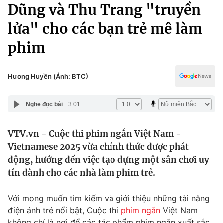
Chính trị
Dũng và Thu Trang "truyền
Truyền hình
lửa" cho các bạn trẻ mê làm
Văn hóa - Giải trí
Xã hội
Y tế
phim
Đời sống
Pháp luật
Công nghệ
Giáo dục
Hương Huyền (Ảnh: BTC)
Y tế
Nghe đọc bài
3:01
Thế giới
VTV.vn - Cuộc thi phim ngắn Việt Nam -
Tin tức
Vietnamese 2025 vừa chính thức được phát
Kinh tế
Thế giới đó đây
động, hướng đến việc tạo dựng một sân chơi uy
Tài chính
tín dành cho các nhà làm phim trẻ.
Dữ liệu và đời sống
Câu chuyện quốc tế
Thị trường
Với mong muốn tìm kiếm và giới thiệu những tài năng
Truyền hình
Góc doanh nghiệp
điện ảnh trẻ nổi bật, Cuộc thi
phim ngắn
Việt Nam
không chỉ là nơi để các tác phẩm phim ngắn xuất sắc