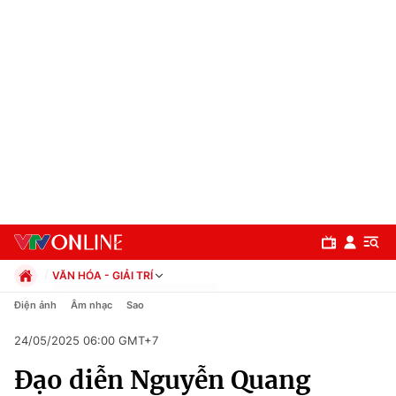
VĂN HÓA - GIẢI TRÍ
Chính trị
Điện ảnh
Âm nhạc
Sao
Xã hội
24/05/2025 06:00 GMT+7
Pháp luật
Chuyên mục
Kinh tế
Đạo diễn Nguyễn Quang
Thể thao