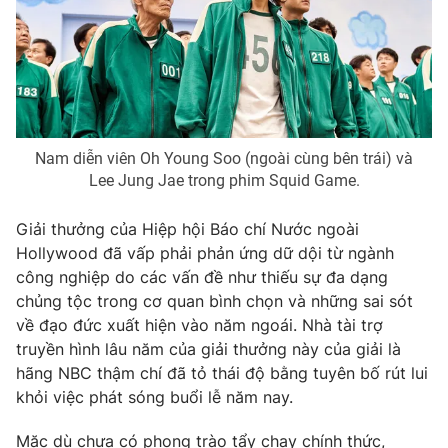
Photo
Infographic
Video
Shorts video
VTV Money
VTV Thể thao
Nam diễn viên Oh Young Soo (ngoài cùng bên trái) và
Lee Jung Jae trong phim Squid Game.
VTV Sức khoẻ
Bất động sản
Giải thưởng của Hiệp hội Báo chí Nước ngoài
Hollywood đã vấp phải phản ứng dữ dội từ ngành
Thị trường 24h
Tấm lòng Việt
công nghiệp do các vấn đề như thiếu sự đa dạng
chủng tộc trong cơ quan bình chọn và những sai sót
VTV4
Vươn mình bằng AI
về đạo đức xuất hiện vào năm ngoái. Nhà tài trợ
truyền hình lâu năm của giải thưởng này của giải là
hãng NBC thậm chí đã tỏ thái độ bằng tuyên bố rút lui
VTV9
VTV8
khỏi việc phát sóng buổi lễ năm nay.
Liên hệ tòa soạn
English
Mặc dù chưa có phong trào tẩy chay chính thức,