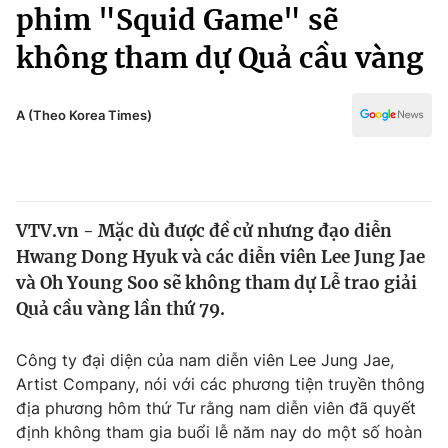
Chính trị
phim "Squid Game" sẽ
Truyền hình
không tham dự Quả cầu vàng
Văn hóa - Giải trí
Xã hội
Y tế
Đời sống
A (Theo Korea Times)
Pháp luật
Công nghệ
Giáo dục
Y tế
VTV.vn - Mặc dù được đề cử nhưng đạo diễn
Thế giới
Hwang Dong Hyuk và các diễn viên Lee Jung Jae
Tin tức
và Oh Young Soo sẽ không tham dự Lễ trao giải
Kinh tế
Quả cầu vàng lần thứ 79.
Thế giới đó đây
Tài chính
Dữ liệu và đời sống
Câu chuyện quốc tế
Công ty đại diện của nam diễn viên Lee Jung Jae,
Thị trường
Artist Company, nói với các phương tiện truyền thông
địa phương hôm thứ Tư rằng nam diễn viên đã quyết
Truyền hình
Góc doanh nghiệp
định không tham gia buổi lễ năm nay do một số hoàn