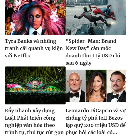
Tyra Banks và những
"Spider-Man: Brand
tranh cãi quanh vụ kiện
New Day" cán mốc
với Netflix
doanh thu 1 tỷ USD chỉ
sau 6 ngày
Đẩy nhanh xây dựng
Leonardo DiCaprio và vợ
Luật Phát triển công
chồng tỷ phú Jeff Bezos
nghiệp văn hóa theo
lập quỹ 200 triệu USD để
trình tự, thủ tục rút gọn
phục hồi các loài có...