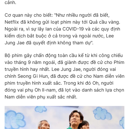
Phim VTV
cảnh.
Giải trí
Hậu trường
Cơ quan này cho biết: "Như nhiều người đã biết,
Điện ảnh
Netflix đã không gửi loạt phim này tới Quả cầu vàng.
Đời sống
Nhân vật
Ngoài ra, vì sự lây lan của COVID-19 và các quy định
Âm nhạc
Du lịch
kiểm dịch bắt buộc ở cả trong và ngoài nước, Lee
Khán giả
Giáo dục
Sao
Jung Jae đã quyết định không tham dự".
Làm đẹp
Giải sao mai
Tuyển sinh
Bộ phim gây chấn động toàn cầu kể từ khi công chiếu
Công nghệ
Chất lượng cuộc sống
vào tháng 9 năm ngoái, đã giành được đề cử cho Phim
Học trực tuyến
Hitech Công nghệ tương lai
truyền hình hay nhất. Lee Jung Jae, người đóng vai
Giao lưu trực tuyến
chính Seong Gi Hun, đã được đề cử cho Nam diễn viên
Sản phẩm
phim truyền hình xuất sắc. Trong khi đó Oh, người
Lịch phát sóng
đóng vai phụ Oh Il-nam, đã lọt vào danh sách lựa chọn
Thị trường
Nam diễn viên phụ xuất sắc nhất.
Tư vấn
Chuyên mục khác
Emagazine
Podcast