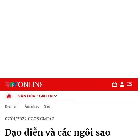
VĂN HÓA - GIẢI TRÍ
Chính trị
Điện ảnh
Âm nhạc
Sao
Xã hội
07/01/2022 07:06 GMT+7
Pháp luật
Chuyên mục
Kinh tế
Đạo diễn và các ngôi sao
Thể thao