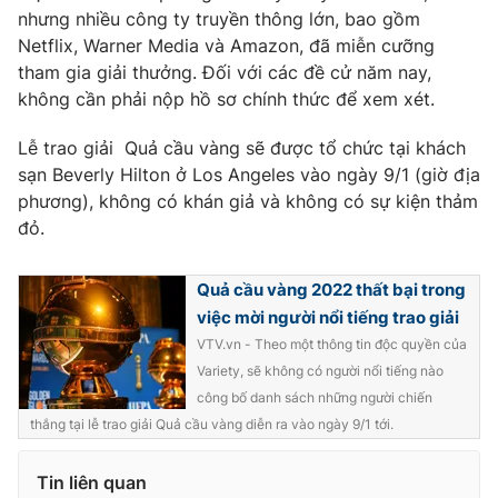
nhưng nhiều công ty truyền thông lớn, bao gồm
Netflix, Warner Media và Amazon, đã miễn cưỡng
tham gia giải thưởng. Đối với các đề cử năm nay,
không cần phải nộp hồ sơ chính thức để xem xét.
THỜI BÁO VTV
Lễ trao giải Quả cầu vàng sẽ được tổ chức tại khách
sạn Beverly Hilton ở Los Angeles vào ngày 9/1 (giờ địa
phương), không có khán giả và không có sự kiện thảm
Theo dõi báo trên
đỏ.
Cơ quan chủ quản:
Đài Truyền hình Việt Nam
Quả cầu vàng 2022 thất bại trong
Cơ quan báo chí:
Thời báo VTV
việc mời người nổi tiếng trao giải
Giấy phép hoạt động báo in và báo điện tử số 483/GP-BTTTT
VTV.vn - Theo một thông tin độc quyền của
cấp ngày 29/12/2023
Variety, sẽ không có người nổi tiếng nào
Tổng Biên tập:
Vũ Thanh Thủy
công bố danh sách những người chiến
thắng tại lễ trao giải Quả cầu vàng diễn ra vào ngày 9/1 tới.
Phó Tổng Biên tập:
Nguyễn Thị Mỹ Hạnh, Phạm Quốc Thắng,
Nguyễn Trọng Ninh
Tổng đài VTV:
024.38 355 931 - 024.38 355 932
Tin liên quan