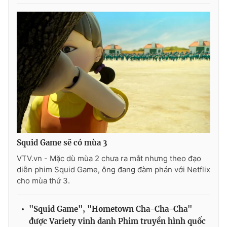
Ðiện thoại Thời báo VTV:
024.66 897 897
Email:
toasoan@vtv.vn
Liên hệ quảng cáo:
024-7300.7108
Squid Game sẽ có mùa 3
VTV.vn - Mặc dù mùa 2 chưa ra mắt nhưng theo đạo
diễn phim Squid Game, ông đang đàm phán với Netflix
® Cấm sao chép dưới mọi hình thức nếu không có sự chấp
cho mùa thứ 3.
thuận bằng văn bản. Ghi rõ nguồn VTV.vn khi phát hành lại
thông tin từ website này.
"Squid Game", "Hometown Cha-Cha-Cha"
được Variety vinh danh Phim truyền hình quốc