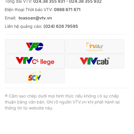
Tổng đài VTV:
024.38 355 931 - 024.38 355 932
Ðiện thoại Thời báo VTV:
0988 671 671
Email:
toasoan@vtv.vn
Liên hệ quảng cáo:
(024) 626 79595
® Cấm sao chép dưới mọi hình thức nếu không có sự chấp
thuận bằng văn bản. Ghi rõ nguồn VTV.vn khi phát hành lại
thông tin từ website này.