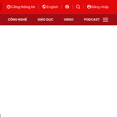
Cổng thông tin
English
Đăng nhập
CÔNG NGHỆ
GIÁO DỤC
VIDEO
PODCAST
VTV Money
VTV Thể thao
VTV Sức khoẻ
Bất động sản
Thị trường 24h
Tấm lòng Việt
Vươn mình bằng AI
VTV4
VTV8
VTV9
Lịch phát sóng
Giao lưu trực tuyến
a
Sự kiện