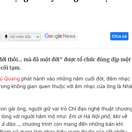
Góc ảnh
Giáo dục
Công nghệ
Chia sẻ
Tuyển sinh
Hitech Công ng
Học trực tuyến
Sản phẩm
i thôi... mà đã một đời" được tổ chức đúng dịp một
g
Thị trường
 cõi tạm.
Tư vấn
ú Quang
phát hành vào những năm cuối đời, đêm nhạc
rong không gian quen thuộc với âm nhạc của ông là Nh
on gái ông, người giữ vai trò Chỉ đạo nghệ thuật chươn
m lòng với người hâm mộ như:
Em ơi Hà Nội phố, Mơ về
m ả đào
..., chương trình còn mang đến những bản khí
 Nam sử dụng làm nhạc hiệu quen thuộc của rất nhiều