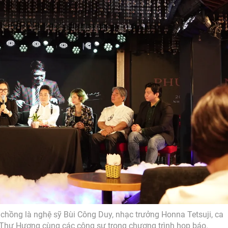
chồng là nghệ sỹ Bùi Công Duy, nhạc trưởng Honna Tetsuji, ca
 Thư Hương cùng các cộng sự trong chương trình họp báo.