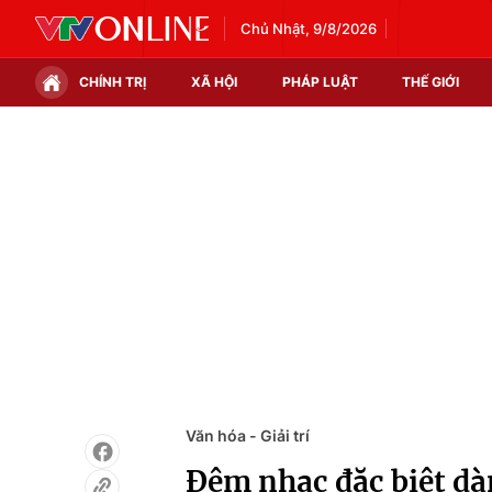
Chủ Nhật, 9/8/2026
CHÍNH TRỊ
XÃ HỘI
PHÁP LUẬT
THẾ GIỚI
Chính trị
Xã hội
Thế giới
Kinh tế
Tin tức
Tài chính
Thế giới đó đây
Thị trường
Câu chuyện quốc tế
Góc doanh nghiệp
Dữ liệu và đời sống
Văn hóa - Giải trí
Đêm nhạc đặc biệt dà