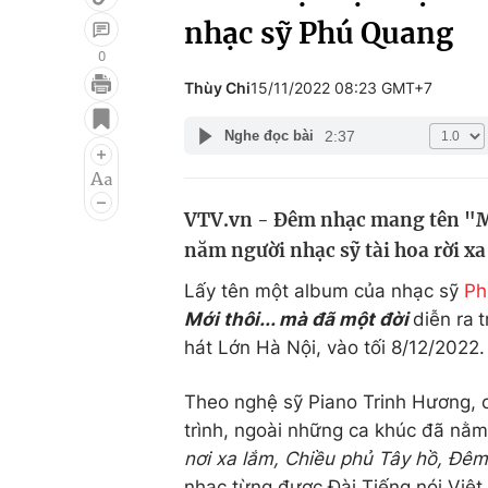
nhạc sỹ Phú Quang
0
Thùy Chi
15/11/2022 08:23 GMT+7
Giải trí
Đời sống
2:37
Nghe đọc bài
Điện ảnh
Du lịch
Âm nhạc
Làm đẹp
VTV.vn - Đêm nhạc mang tên "Mớ
Sao
Chất lượng cuộc sốn
năm người nhạc sỹ tài hoa rời xa
Lấy tên một album của nhạc sỹ
Ph
Mới thôi... mà đã một đời
diễn ra
t
hát Lớn Hà Nội, vào tối 8/12/2022.
Theo nghệ sỹ Piano Trinh Hương, c
trình, ngoài những ca khúc đã nằ
nơi xa lắm, Chiều phủ Tây hồ, Đê
nhạc từng được Đài Tiếng nói Việt