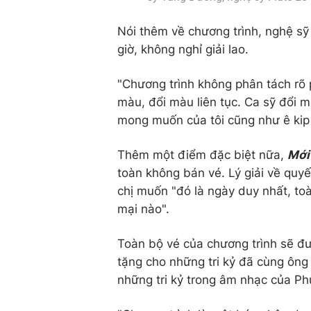
Nói thêm về chương trình, nghệ sỹ
giờ, không nghỉ giải lao.
"Chương trình không phân tách rõ 
màu, đổi màu liên tục. Ca sỹ đổi 
mong muốn của tôi cũng như ê kip 
Thêm một điểm đặc biệt nữa,
Mới 
toàn không bán vé. Lý giải về quyế
chị muốn "đó là ngày duy nhất, t
mại nào".
Toàn bộ vé của chương trình sẽ đư
tặng cho những tri kỷ đã cùng ôn
những tri kỷ trong âm nhạc của P