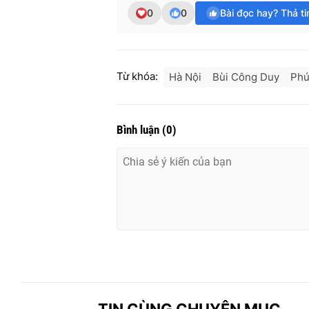
0
0
Bài đọc hay? Thả t
Từ khóa:
Hà Nội
Bùi Công Duy
Phú
Bình luận
(
0
)