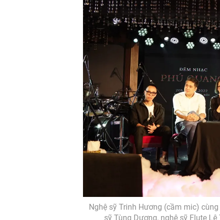
Nghệ sỹ Trinh Hương (cầm mic) cùng 
sỹ Tùng Dương, nghệ sỹ Flute Lê