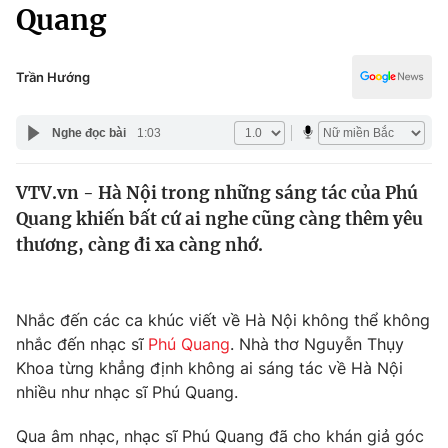
Chính trị
Quang
Truyền hình
Văn hóa - Giải trí
Xã hội
Y tế
Trần Hướng
Đời sống
Pháp luật
Công nghệ
Nghe đọc bài
1:03
Giáo dục
Y tế
VTV.vn - Hà Nội trong những sáng tác của Phú
Quang khiến bất cứ ai nghe cũng càng thêm yêu
Thế giới
thương, càng đi xa càng nhớ.
Tin tức
Kinh tế
Thế giới đó đây
Nhắc đến các ca khúc viết về Hà Nội không thể không
Tài chính
nhắc đến nhạc sĩ
Phú Quang
. Nhà thơ Nguyễn Thụy
Dữ liệu và đời sống
Câu chuyện quốc tế
Khoa từng khẳng định không ai sáng tác về Hà Nội
Thị trường
nhiều như nhạc sĩ Phú Quang.
Truyền hình
Góc doanh nghiệp
Qua âm nhạc, nhạc sĩ Phú Quang đã cho khán giả góc