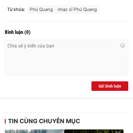
Ðiện thoại Thời báo VTV:
024.66 897 897
Từ khóa:
Phú Quang
nhạc sĩ Phú Quang
Email:
toasoan@vtv.vn
Liên hệ quảng cáo:
024-7300.7108
Bình luận
(
0
)
Gửi bình luận
® Cấm sao chép dưới mọi hình thức nếu không có sự chấp
thuận bằng văn bản. Ghi rõ nguồn VTV.vn khi phát hành lại
thông tin từ website này.
TIN CÙNG CHUYÊN MỤC