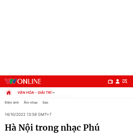
VĂN HÓA - GIẢI TRÍ
Chính trị
Điện ảnh
Âm nhạc
Sao
Xã hội
14/10/2022 13:58 GMT+7
Pháp luật
Chuyên mục
Kinh tế
Hà Nội trong nhạc Phú
Thể thao