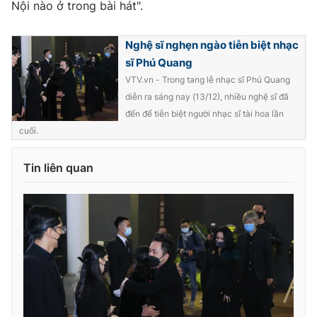
Nội nào ở trong bài hát".
Photo
Infographic
Nghệ sĩ nghẹn ngào tiễn biệt nhạc
sĩ Phú Quang
Video
Shorts video
VTV.vn - Trong tang lễ nhạc sĩ Phú Quang
diễn ra sáng nay (13/12), nhiều nghệ sĩ đã
VTV Money
VTV Thể thao
đến để tiễn biệt người nhạc sĩ tài hoa lần
cuối.
VTV Sức khoẻ
Bất động sản
Tin liên quan
Thị trường 24h
Tấm lòng Việt
VTV4
Vươn mình bằng AI
VTV9
VTV8
Liên hệ tòa soạn
English