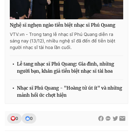
Nghệ sĩ nghẹn ngào tiễn biệt nhạc sĩ Phú Quang
THỜI BÁO VTV
VTV.vn - Trong tang lễ nhạc sĩ Phú Quang diễn ra
sáng nay (13/12), nhiều nghệ sĩ đã đến để tiễn biệt
người nhạc sĩ tài hoa lần cuối.
Theo dõi báo trên
Lễ tang nhạc sĩ Phú Quang: Gia đình, những
người bạn, khán giả tiễn biệt nhạc sĩ tài hoa
Cơ quan chủ quản:
Đài Truyền hình Việt Nam
Cơ quan báo chí:
Thời báo VTV
Nhạc sĩ Phú Quang - "Hoàng tử út ít" và những
Giấy phép hoạt động báo in và báo điện tử số 483/GP-BTTTT
mảnh hồi ức chợt hiện
cấp ngày 29/12/2023
Tổng Biên tập:
Vũ Thanh Thủy
Phó Tổng Biên tập:
Nguyễn Thị Mỹ Hạnh, Phạm Quốc Thắng,
0
0
Nguyễn Trọng Ninh
Tổng đài VTV:
024.38 355 931 - 024.38 355 932