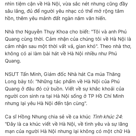
Phim VTV
nhìn tiệm cận về Hà Nội, vừa sắc nét nhưng cũng đầy
Giải trí
sâu lắng, đủ để người yêu nhạc có thể mở rộng tâm
Hậu trường
hồn, thêm yêu mảnh đất ngàn năm văn hiến.
Điện ảnh
Đời sống
Nhân vật
Âm nhạc
Nhà thơ Nguyễn Thụy Khoa cho biết: "Tôi và anh Phú
Du lịch
Khán giả
Quang cùng thời. Cảm nhận của chúng tôi về Hà Nội là
Giáo dục
Sao
cảm nhận sau một thời vất vả, gian khó". Theo nhà thơ,
Làm đẹp
Giải sao mai
không có ai làm bài hát về Hà Nội nhiều như Phú
Tuyển sinh
Công nghệ
Quang.
Chất lượng cuộc sống
Học trực tuyến
Hitech Công nghệ tương lai
NSƯT Tấn Minh, Giám đốc Nhà hát Ca múa Thăng
Giao lưu trực tuyến
Long bày tỏ: "Những tác phẩm về Hà Nội của Phú
Sản phẩm
Quang ở đâu đó cứ buồn. Viết về sự khắc khoải của
Lịch phát sóng
người con sinh ra tại Hà Nội sống ở TP Hồ Chí Minh
Thị trường
nhưng lại yêu Hà Nội đến tận cùng".
Tư vấn
Ca sĩ Hồng Nhung chia sẻ về ca khúc
Tình khúc 24
:
Chuyên mục khác
"Đây là ca khúc viết về Hà Nội, về tình yêu và sự lãng
Emagazine
Podcast
mạn của người Hà Nội nhưng lại không có một chữ Hà