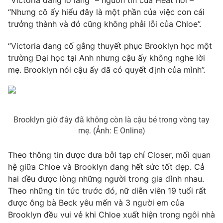
“Victoria đang lo lắng” – nguồn tin của Heat nói –
“Nhưng cô ấy hiểu đây là một phần của việc con cái
Photo
Infographic
trưởng thành và đó cũng không phải lỗi của Chloe”.
Video
Shorts video
“Victoria đang cố gắng thuyết phục Brooklyn học một
trường Đại học tại Anh nhưng cậu ấy không nghe lời
mẹ. Brooklyn nói cậu ấy đã có quyết định của mình”.
VTV Money
VTV Thể thao
VTV Sức khoẻ
Bất động sản
Brooklyn giờ đây đã không còn là cậu bé trong vòng tay
mẹ. (Ảnh: E Online)
Thị trường 24h
Tấm lòng Việt
Theo thông tin được đưa bởi tạp chí Closer, mối quan
VTV4
Vươn mình bằng AI
hệ giữa Chloe và Brooklyn đang hết sức tốt đẹp. Cả
hai đều được lòng những người trong gia đình nhau.
VTV9
VTV8
Theo những tin tức trước đó, nữ diễn viên 19 tuổi rất
được ông bà Beck yêu mến và 3 người em của
Brooklyn đều vui vẻ khi Chloe xuất hiện trong ngôi nhà
Liên hệ tòa soạn
English