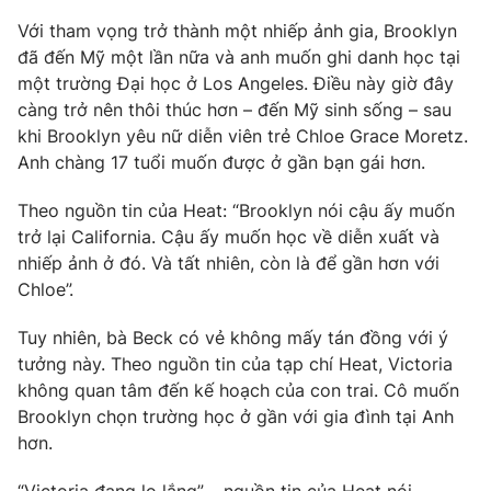
Phim VTV
Giải trí
Với tham vọng trở thành một nhiếp ảnh gia, Brooklyn
Hậu trường
đã đến Mỹ một lần nữa và anh muốn ghi danh học tại
Điện ảnh
một trường Đại học ở Los Angeles. Điều này giờ đây
Đời sống
Nhân vật
càng trở nên thôi thúc hơn – đến Mỹ sinh sống – sau
Âm nhạc
Du lịch
khi Brooklyn yêu nữ diễn viên trẻ Chloe Grace Moretz.
Khán giả
Giáo dục
Sao
Anh chàng 17 tuổi muốn được ở gần bạn gái hơn.
Làm đẹp
Giải sao mai
Tuyển sinh
Theo nguồn tin của Heat: “Brooklyn nói cậu ấy muốn
Công nghệ
Chất lượng cuộc sống
trở lại California. Cậu ấy muốn học về diễn xuất và
Học trực tuyến
Hitech Công nghệ tương lai
nhiếp ảnh ở đó. Và tất nhiên, còn là để gần hơn với
Giao lưu trực tuyến
Chloe”.
Sản phẩm
Tuy nhiên, bà Beck có vẻ không mấy tán đồng với ý
Lịch phát sóng
Thị trường
tưởng này. Theo nguồn tin của tạp chí Heat, Victoria
không quan tâm đến kế hoạch của con trai. Cô muốn
Tư vấn
Brooklyn chọn trường học ở gần với gia đình tại Anh
Chuyên mục khác
hơn.
Emagazine
Podcast