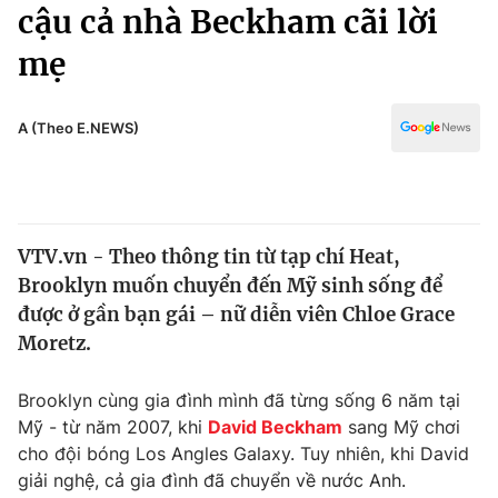
Chính trị
cậu cả nhà Beckham cãi lời
Truyền hình
mẹ
Văn hóa - Giải trí
Xã hội
Y tế
Đời sống
A (Theo E.NEWS)
Pháp luật
Công nghệ
Giáo dục
Y tế
VTV.vn - Theo thông tin từ tạp chí Heat,
Thế giới
Brooklyn muốn chuyển đến Mỹ sinh sống để
Tin tức
được ở gần bạn gái – nữ diễn viên Chloe Grace
Kinh tế
Moretz.
Thế giới đó đây
Tài chính
Dữ liệu và đời sống
Câu chuyện quốc tế
Brooklyn cùng gia đình mình đã từng sống 6 năm tại
Thị trường
Mỹ - từ năm 2007, khi
David Beckham
sang Mỹ chơi
cho đội bóng Los Angles Galaxy. Tuy nhiên, khi David
Truyền hình
Góc doanh nghiệp
giải nghệ, cả gia đình đã chuyển về nước Anh.