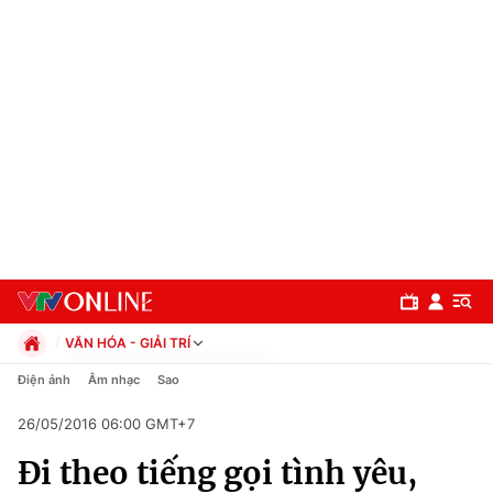
VĂN HÓA - GIẢI TRÍ
Chính trị
Điện ảnh
Âm nhạc
Sao
Xã hội
26/05/2016 06:00 GMT+7
Pháp luật
Chuyên mục
Kinh tế
Đi theo tiếng gọi tình yêu,
Thể thao