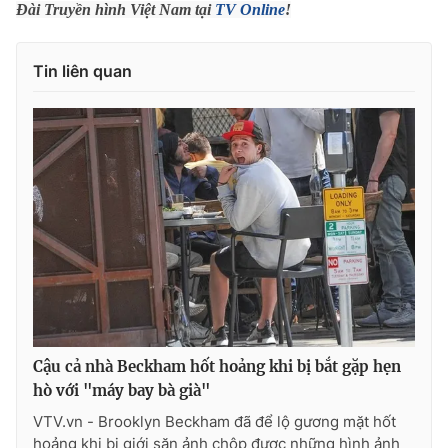
Đài Truyền hình Việt Nam tại
TV Online
!
Ðiện thoại Thời báo VTV:
024.66 897 897
Email:
toasoan@vtv.vn
Liên hệ quảng cáo:
024-7300.7108
Tin liên quan
® Cấm sao chép dưới mọi hình thức nếu không có sự chấp
Cậu cả nhà Beckham hốt hoảng khi bị bắt gặp hẹn
thuận bằng văn bản. Ghi rõ nguồn VTV.vn khi phát hành lại
thông tin từ website này.
hò với "máy bay bà già"
VTV.vn - Brooklyn Beckham đã để lộ gương mặt hốt
hoảng khi bị giới săn ảnh chộp được những hình ảnh