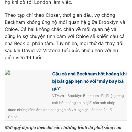
họ khi cô tới London làm việc.
Theo tạp chí theo Closer, thời gian đầu, vợ chồng
Beckham không ủng hộ mối quan hệ giữa Brooklyn và
THỜI BÁO VTV
Chloe. Cả hai không chắc chắn về mối quan hệ và
cũng lo sợ chuyện tình cảm với Chloe sẽ khiến cậu cả
nhà Beck bị phân tâm. Tuy nhiên, mọi thứ đã thay đổi
sau khi David và Victoria tiếp xúc nhiều hơn với nữ
Theo dõi báo trên
diễn viên 19 tuổi.
Cậu cả nhà Beckham hốt hoảng khi
Cơ quan chủ quản:
Đài Truyền hình Việt Nam
bị bắt gặp hẹn hò với "máy bay bà
Cơ quan báo chí:
Thời báo VTV
già"
Giấy phép hoạt động báo in và báo điện tử số 483/GP-BTTTT
VTV.vn - Brooklyn Beckham đã để lộ gương
cấp ngày 29/12/2023
mặt hốt hoảng khi bị giới săn ảnh chộp
Tổng Biên tập:
Vũ Thanh Thủy
được những hình ảnh anh đang hẹn hò với bạn gái lớn hơn 2 tuổi -
Phó Tổng Biên tập:
Nguyễn Thị Mỹ Hạnh, Phạm Quốc Thắng,
Chloe.
Nguyễn Trọng Ninh
Tổng đài VTV:
024.38 355 931 - 024.38 355 932
Mời quý độc giả theo dõi các chương trình đã phát sóng của