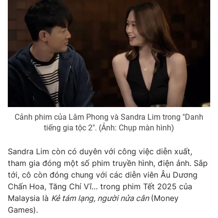
Ðiện thoại Thời báo VTV:
024.66 897 897
Email:
toasoan@vtv.vn
Liên hệ quảng cáo:
024-7300.7108
Cảnh phim của Lâm Phong và Sandra Lim trong "Danh
tiếng gia tộc 2". (Ảnh: Chụp màn hình)
Sandra Lim còn có duyên với công việc diễn xuất,
tham gia đóng một số phim truyền hình, điện ảnh. Sắp
® Cấm sao chép dưới mọi hình thức nếu không có sự chấp
tới, cô còn đóng chung với các diễn viên Âu Dương
thuận bằng văn bản. Ghi rõ nguồn VTV.vn khi phát hành lại
Chấn Hoa, Tăng Chí Vĩ… trong phim Tết 2025 của
thông tin từ website này.
Malaysia là
Kẻ tám lạng, người nửa cân
(Money
Games).