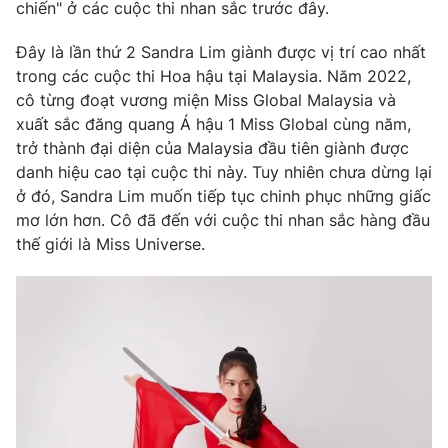
Phim VTV
chiến" ở các cuộc thi nhan sắc trước đây.
Giải trí
Hậu trường
Đây là lần thứ 2 Sandra Lim giành được vị trí cao nhất
Điện ảnh
trong các cuộc thi Hoa hậu tại Malaysia. Năm 2022,
Đời sống
Nhân vật
cô từng đoạt vương miện Miss Global Malaysia và
Âm nhạc
Du lịch
xuất sắc đăng quang Á hậu 1 Miss Global cùng năm,
Khán giả
Giáo dục
Sao
trở thành đại diện của Malaysia đầu tiên giành được
Làm đẹp
Giải sao mai
danh hiệu cao tại cuộc thi này. Tuy nhiên chưa dừng lại
Tuyển sinh
Công nghệ
ở đó, Sandra Lim muốn tiếp tục chinh phục những giấc
Chất lượng cuộc sống
Học trực tuyến
mơ lớn hơn. Cô đã đến với cuộc thi nhan sắc hàng đầu
Hitech Công nghệ tương lai
thế giới là Miss Universe.
Giao lưu trực tuyến
Sản phẩm
Lịch phát sóng
Thị trường
Tư vấn
Chuyên mục khác
Emagazine
Podcast