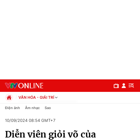
VĂN HÓA - GIẢI TRÍ
Chính trị
Điện ảnh
Âm nhạc
Sao
Xã hội
10/09/2024 08:54 GMT+7
Pháp luật
Chuyên mục
Kinh tế
Diễn viên giỏi võ của
Thể thao