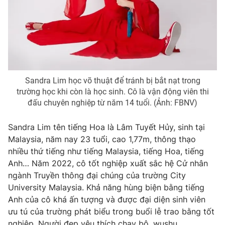
Photo
Infographic
Video
Shorts video
VTV Money
VTV Thể thao
Sandra Lim học võ thuật để tránh bị bắt nạt trong
trường học khi còn là học sinh. Cô là vận động viên thi
đấu chuyên nghiệp từ năm 14 tuổi. (Ảnh: FBNV)
VTV Sức khoẻ
Bất động sản
Sandra Lim tên tiếng Hoa là Lâm Tuyết Hủy, sinh tại
Thị trường 24h
Tấm lòng Việt
Malaysia, năm nay 23 tuổi, cao 1,77m, thông thạo
nhiều thứ tiếng như tiếng Malaysia, tiếng Hoa, tiếng
VTV4
Vươn mình bằng AI
Anh… Năm 2022, cô tốt nghiệp xuất sắc hệ Cử nhân
ngành Truyền thông đại chúng của trường City
University Malaysia. Khả năng hùng biện bằng tiếng
VTV9
VTV8
Anh của cô khá ấn tượng và được đại diện sinh viên
ưu tú của trường phát biểu trong buổi lễ trao bằng tốt
Liên hệ tòa soạn
English
nghiệp. Người đẹp yêu thích chạy bộ, wushu,