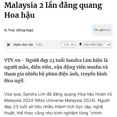
Chính trị
Malaysia 2 lần đăng quang
Truyền hình
Hoa hậu
Văn hóa - Giải trí
Xã hội
Y tế
Đời sống
G.Trúc (tổng hợp)
Pháp luật
Công nghệ
Giáo dục
Nghe đọc bài
1:43
Y tế
VTV.vn - Người đẹp 23 tuổi Sandra Lim hiện là
Thế giới
người mẫu, diễn viên, vận động viên wushu và
Tin tức
tham gia nhiều bộ phim điện ảnh, truyền hình
Kinh tế
Hoa ngữ.
Thế giới đó đây
Tài chính
Dữ liệu và đời sống
Câu chuyện quốc tế
Vừa qua, Sandra Lim đã đăng quang Hoa hậu Hoàn vũ
Thị trường
Malaysia 2024 (Miss Universe Malaysia 2024). Người
đẹp 23 tuổi sở hữu nhiều thành tích học tập, nghệ
Truyền hình
Góc doanh nghiệp
thuật, thể thao cũng như kinh nghiệm từng "chinh