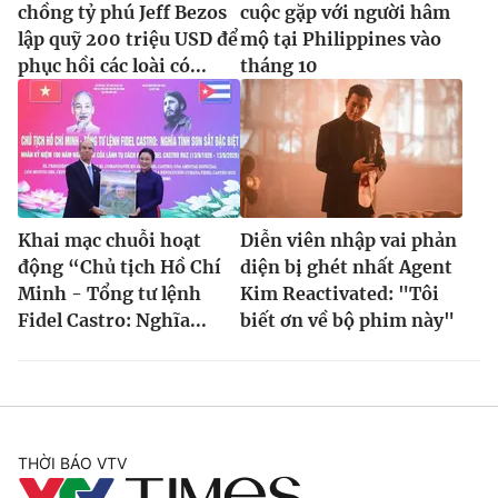
chồng tỷ phú Jeff Bezos
cuộc gặp với người hâm
lập quỹ 200 triệu USD để
mộ tại Philippines vào
phục hồi các loài có...
tháng 10
Khai mạc chuỗi hoạt
Diễn viên nhập vai phản
động “Chủ tịch Hồ Chí
diện bị ghét nhất Agent
Minh - Tổng tư lệnh
Kim Reactivated: "Tôi
Fidel Castro: Nghĩa...
biết ơn về bộ phim này"
THỜI BÁO VTV