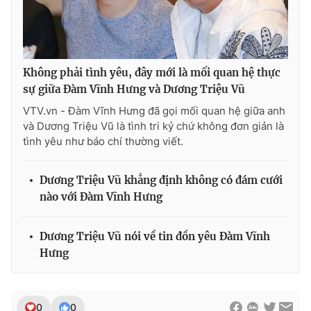
Ðiện thoại Thời báo VTV:
024.66 897 897
Email:
toasoan@vtv.vn
Liên hệ quảng cáo:
024-7300.7108
Không phải tình yêu, đây mới là mối quan hệ thực
sự giữa Đàm Vĩnh Hưng và Dương Triệu Vũ
VTV.vn - Đàm Vĩnh Hưng đã gọi mối quan hệ giữa anh
và Dương Triệu Vũ là tình tri kỷ chứ không đơn giản là
tình yêu như báo chí thường viết.
Dương Triệu Vũ khẳng định không có đám cưới
nào với Đàm Vĩnh Hưng
Dương Triệu Vũ nói về tin đồn yêu Đàm Vĩnh
® Cấm sao chép dưới mọi hình thức nếu không có sự chấp
Hưng
thuận bằng văn bản. Ghi rõ nguồn VTV.vn khi phát hành lại
thông tin từ website này.
0
0