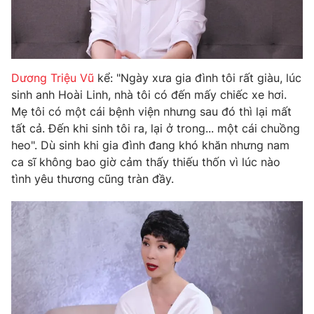
Photo
Infographic
Video
Shorts video
Dương Triệu Vũ
kể: "Ngày xưa gia đình tôi rất giàu, lúc
sinh anh Hoài Linh, nhà tôi có đến mấy chiếc xe hơi.
VTV Money
VTV Thể thao
Mẹ tôi có một cái bệnh viện nhưng sau đó thì lại mất
tất cả. Đến khi sinh tôi ra, lại ở trong... một cái chuồng
VTV Sức khoẻ
Bất động sản
heo". Dù sinh khi gia đình đang khó khăn nhưng nam
ca sĩ không bao giờ cảm thấy thiếu thốn vì lúc nào
tình yêu thương cũng tràn đầy.
Thị trường 24h
Tấm lòng Việt
VTV4
Vươn mình bằng AI
VTV9
VTV8
Liên hệ tòa soạn
English