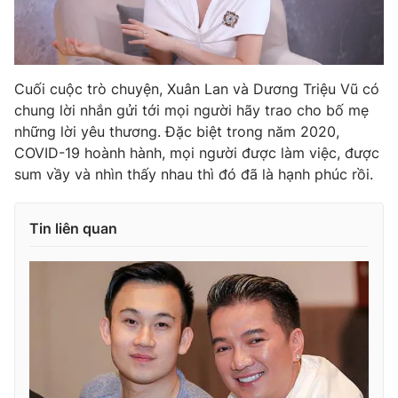
THỜI BÁO VTV
Cuối cuộc trò chuyện, Xuân Lan và Dương Triệu Vũ có
chung lời nhắn gửi tới mọi người hãy trao cho bố mẹ
những lời yêu thương. Đặc biệt trong năm 2020,
COVID-19 hoành hành, mọi người được làm việc, được
Theo dõi báo trên
sum vầy và nhìn thấy nhau thì đó đã là hạnh phúc rồi.
Cơ quan chủ quản:
Đài Truyền hình Việt Nam
Tin liên quan
Cơ quan báo chí:
Thời báo VTV
Giấy phép hoạt động báo in và báo điện tử số 483/GP-BTTTT
cấp ngày 29/12/2023
Tổng Biên tập:
Vũ Thanh Thủy
Phó Tổng Biên tập:
Nguyễn Thị Mỹ Hạnh, Phạm Quốc Thắng,
Nguyễn Trọng Ninh
Tổng đài VTV:
024.38 355 931 - 024.38 355 932