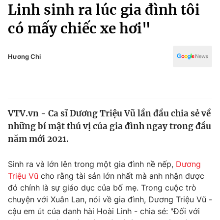
Chính trị
Linh sinh ra lúc gia đình tôi
Truyền hình
có mấy chiếc xe hơi"
Văn hóa - Giải trí
Xã hội
Y tế
Đời sống
Hương Chi
Pháp luật
Công nghệ
Giáo dục
Y tế
VTV.vn - Ca sĩ Dương Triệu Vũ lần đầu chia sẻ về
Thế giới
những bí mật thú vị của gia đình ngay trong đầu
Tin tức
năm mới 2021.
Kinh tế
Thế giới đó đây
Sinh ra và lớn lên trong một gia đình nề nếp,
Dương
Tài chính
Dữ liệu và đời sống
Triệu Vũ
cho rằng tài sản lớn nhất mà anh nhận được
Câu chuyện quốc tế
Thị trường
đó chính là sự giáo dục của bố mẹ. Trong cuộc trò
chuyện với Xuân Lan, nói về gia đình, Dương Triệu Vũ -
Truyền hình
Góc doanh nghiệp
cậu em út của danh hài Hoài Linh - chia sẻ: "Đối với