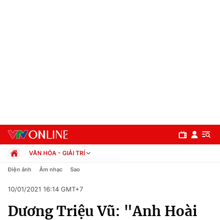
VĂN HÓA - GIẢI TRÍ
Chính trị
Điện ảnh
Âm nhạc
Sao
Xã hội
10/01/2021 16:14 GMT+7
Pháp luật
Chuyên mục
Kinh tế
Dương Triệu Vũ: "Anh Hoài
Thể thao