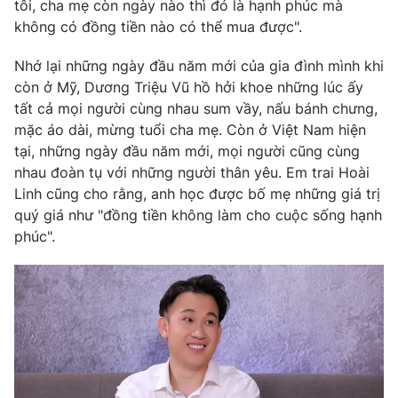
Phim VTV
tôi, cha mẹ còn ngày nào thì đó là hạnh phúc mà
Giải trí
không có đồng tiền nào có thể mua được".
Hậu trường
Điện ảnh
Nhớ lại những ngày đầu năm mới của gia đình mình khi
Đời sống
Nhân vật
còn ở Mỹ, Dương Triệu Vũ hồ hởi khoe những lúc ấy
Âm nhạc
Du lịch
tất cả mọi người cùng nhau sum vầy, nấu bánh chưng,
Khán giả
Giáo dục
Sao
mặc áo dài, mừng tuổi cha mẹ. Còn ở Việt Nam hiện
Làm đẹp
Giải sao mai
tại, những ngày đầu năm mới, mọi người cũng cùng
Tuyển sinh
nhau đoàn tụ với những người thân yêu. Em trai Hoài
Công nghệ
Chất lượng cuộc sống
Linh cũng cho rằng, anh học được bố mẹ những giá trị
Học trực tuyến
Hitech Công nghệ tương lai
quý giá như "đồng tiền không làm cho cuộc sống hạnh
Giao lưu trực tuyến
phúc".
Sản phẩm
Lịch phát sóng
Thị trường
Tư vấn
Chuyên mục khác
Emagazine
Podcast