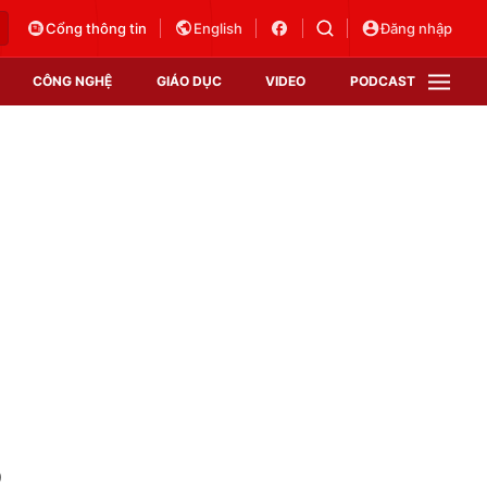
Cổng thông tin
English
Đăng nhập
CÔNG NGHỆ
GIÁO DỤC
VIDEO
PODCAST
VTV Money
VTV Thể thao
VTV Sức khoẻ
Bất động sản
Thị trường 24h
Tấm lòng Việt
Vươn mình bằng AI
VTV4
VTV8
VTV9
Lịch phát sóng
Giao lưu trực tuyến
0
Sự kiện