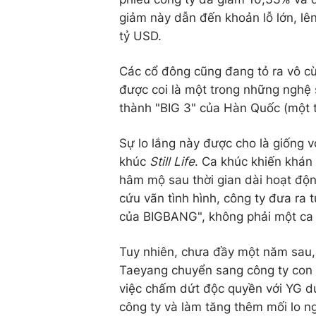
giảm này dẫn đến khoản lỗ lớn, lên
tỷ USD.
Các cổ đông cũng đang tỏ ra vô cù
được coi là một trong những nghệ s
thành "BIG 3" của Hàn Quốc (một tr
Sự lo lắng này được cho là giống 
khúc
Still Life
. Ca khúc khiến khán 
hâm mộ sau thời gian dài hoạt độn
cứu vãn tình hình, công ty đưa ra
của BIGBANG", không phải một ca 
Tuy nhiên, chưa đầy một năm sau,
Taeyang chuyển sang công ty con 
việc chấm dứt độc quyền với YG d
công ty và làm tăng thêm mối lo n