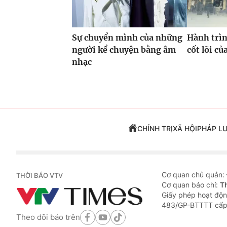
Sự chuyển mình của những
Hành trìn
người kể chuyện bằng âm
cốt lõi c
nhạc
CHÍNH TRỊ
XÃ HỘI
PHÁP L
Cơ quan chủ quản:
THỜI BÁO VTV
Cơ quan báo chí:
T
Giấy phép hoạt độn
483/GP-BTTTT cấp
Theo dõi báo trên