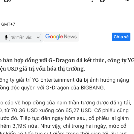
Góc ảnh
3 GMT+7
Giáo dục
Công nghệ
Chia sẻ
Tuyển sinh
Hitech Công ng
Học trực tuyến
Sản phẩm
o bản hợp đồng với G-Dragon đã kết thúc, công ty Y
g
Thị trường
ệu USD giá trị vốn hóa thị trường.
Tư vấn
ng ty giải trí YG Entertainment đã bị ảnh hưởng nặng
 đồng độc quyền với G-Dragon của BIGBANG.
báo cáo về hợp đồng của nam thần tượng được đăng tải,
D, từ 70,36 USD xuống còn 65,27 USD. Cổ phiếu cũng
rước đó. Tiếp tục đến ngày hôm sau, cổ phiếu lại giảm
hêm 3,19% nữa. Như vậy, chỉ trong hai ngày, mức cổ
 kiến sẽ tiếp tục sụt giảm trong thời gian tới. Sự sụt