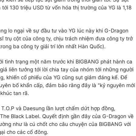
 tới 130 triệu USD từ vốn hóa thị trường của YG là 1,18
ng lo ngại về sự đầu tư vào YG lúc này khi G-Dragon
ĩ trụ cột của công ty, chịu trách nhiệm đưa công ty trở
ong ba công ty giải trí lớn nhất Hàn Quốc).
với tình trạng một năm trước khi BIGBANG phát hành ca
giả liên tưởng tới lời chia tay của nhóm tới những người
g, khiến cổ phiếu của YG cũng sụt giảm đáng kể. Để
 tuyên bố khẩn cấp, đảm bảo rằng đây là "kỷ nguyên mới
khúc tan rã.
 T.O.P và Daesung lần lượt chấm dứt hợp đồng,
The Black Label. Quyết định gần đây của G-Dragon về
ường như là cú chốt cho câu chuyện của BIGBANG với
gại cho các cổ đông.