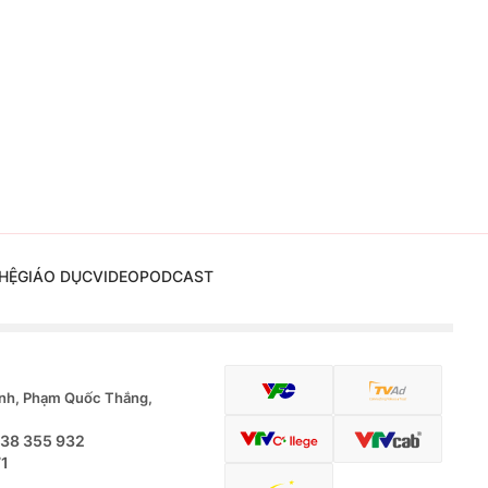
HỆ
GIÁO DỤC
VIDEO
PODCAST
nh, Phạm Quốc Thắng,
.38 355 932
71