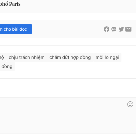
phố Paris
im cho bài đọc
mộ
chịu trách nhiệm
chấm dứt hợp đồng
mối lo ngại
p đồng