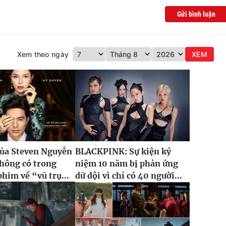
Gửi bình luận
Xem theo ngày
XEM
của Steven Nguyễn
BLACKPINK: Sự kiện kỷ
hông có trong
niệm 10 năm bị phản ứng
phim về “vũ trụ...
dữ dội vì chỉ có 40 người...