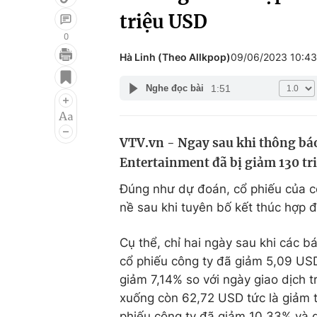
triệu USD
0
Hà Linh (Theo Allkpop)
09/06/2023 10:4
Giải trí
Đời sống
1:51
Nghe đọc bài
Điện ảnh
Du lịch
Âm nhạc
Làm đẹp
VTV.vn - Ngay sau khi thông bá
Sao
Chất lượng cuộc sốn
Entertainment đã bị giảm 130 tri
Đúng như dự đoán, cổ phiếu của cô
nề sau khi tuyên bố kết thúc hợp
Cụ thể, chỉ hai ngày sau khi các 
cổ phiếu công ty đã giảm 5,09 US
giảm 7,14% so với ngày giao dịch t
xuống còn 62,72 USD tức là giảm t
phiếu công ty đã giảm 10,33% và dự