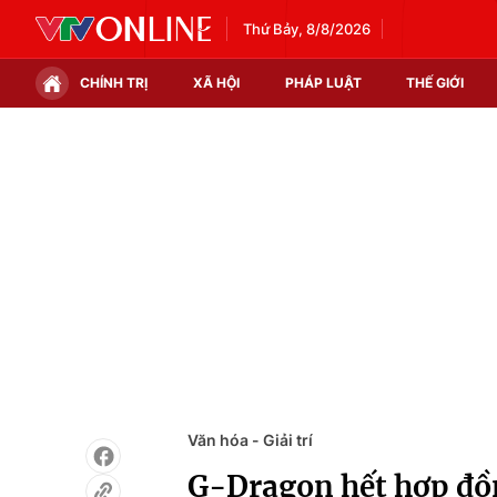
Thứ Bảy, 8/8/2026
CHÍNH TRỊ
XÃ HỘI
PHÁP LUẬT
THẾ GIỚI
Chính trị
Xã hội
Thế giới
Kinh tế
Tin tức
Tài chính
Thế giới đó đây
Thị trường
Câu chuyện quốc tế
Góc doanh nghiệp
Dữ liệu và đời sống
Văn hóa - Giải trí
G-Dragon hết hợp đồ