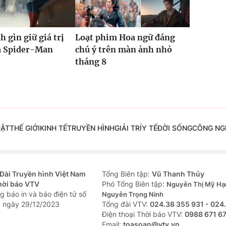
h gìn giữ giá trị
Loạt phim Hoa ngữ đáng
ủa Spider-Man
chú ý trên màn ảnh nhỏ
tháng 8
UẬT
THẾ GIỚI
KINH TẾ
TRUYỀN HÌNH
GIẢI TRÍ
Y TẾ
ĐỜI SỐNG
CÔNG NG
Đài Truyền hình Việt Nam
Tổng Biên tập:
Vũ Thanh Thủy
hời báo VTV
Phó Tổng Biên tập:
Nguyễn Thị Mỹ Hạ
g báo in và báo điện tử số
Nguyễn Trọng Ninh
 ngày 29/12/2023
Tổng đài VTV:
024.38 355 931 - 024
Ðiện thoại Thời báo VTV:
0988 671 6
Email:
toasoan@vtv.vn