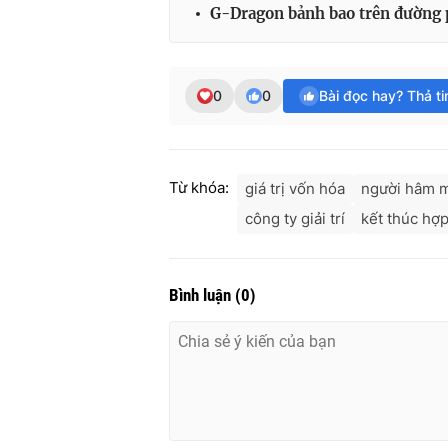
G-Dragon bảnh bao trên đường 
0
0
Bài đọc hay? Thả t
Từ khóa:
giá trị vốn hóa
người hâm 
công ty giải trí
kết thúc hợ
Bình luận
(
0
)