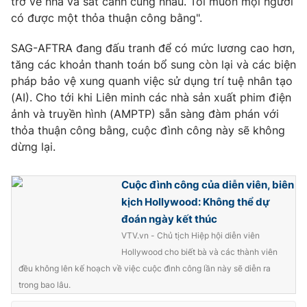
trở về nhà và sát cánh cùng nhau. Tôi muốn mọi người
có được một thỏa thuận công bằng".
SAG-AFTRA đang đấu tranh để có mức lương cao hơn,
tăng các khoản thanh toán bổ sung còn lại và các biện
THỜI BÁO VTV
pháp bảo vệ xung quanh việc sử dụng trí tuệ nhân tạo
(AI). Cho tới khi Liên minh các nhà sản xuất phim điện
ảnh và truyền hình (AMPTP) sẵn sàng đàm phán với
thỏa thuận công bằng, cuộc đình công này sẽ không
Theo dõi báo trên
dừng lại.
Cơ quan chủ quản:
Đài Truyền hình Việt Nam
Cuộc đình công của diễn viên, biên
Cơ quan báo chí:
Thời báo VTV
kịch Hollywood: Không thể dự
Giấy phép hoạt động báo in và báo điện tử số 483/GP-BTTTT
đoán ngày kết thúc
cấp ngày 29/12/2023
VTV.vn - Chủ tịch Hiệp hội diễn viên
Tổng Biên tập:
Vũ Thanh Thủy
Hollywood cho biết bà và các thành viên
Phó Tổng Biên tập:
Nguyễn Thị Mỹ Hạnh, Phạm Quốc Thắng,
đều không lên kế hoạch về việc cuộc đình công lần này sẽ diễn ra
Nguyễn Trọng Ninh
trong bao lâu.
Tổng đài VTV:
024.38 355 931 - 024.38 355 932