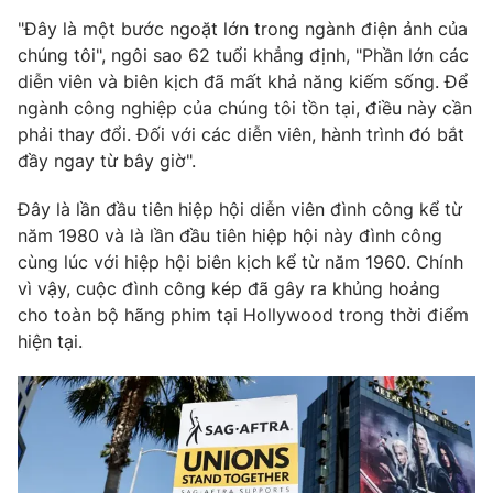
Phim VTV
Giải trí
"Đây là một bước ngoặt lớn trong ngành điện ảnh của
Hậu trường
chúng tôi", ngôi sao 62 tuổi khẳng định, "Phần lớn các
Điện ảnh
diễn viên và biên kịch đã mất khả năng kiếm sống. Để
Đời sống
Nhân vật
ngành công nghiệp của chúng tôi tồn tại, điều này cần
Âm nhạc
Du lịch
phải thay đổi. Đối với các diễn viên, hành trình đó bắt
Khán giả
Giáo dục
Sao
đầy ngay từ bây giờ".
Làm đẹp
Giải sao mai
Tuyển sinh
Đây là lần đầu tiên hiệp hội diễn viên đình công kể từ
Công nghệ
Chất lượng cuộc sống
năm 1980 và là lần đầu tiên hiệp hội này đình công
Học trực tuyến
Hitech Công nghệ tương lai
cùng lúc với hiệp hội biên kịch kể từ năm 1960. Chính
Giao lưu trực tuyến
vì vậy, cuộc đình công kép đã gây ra khủng hoảng
Sản phẩm
cho toàn bộ hãng phim tại Hollywood trong thời điểm
hiện tại.
Lịch phát sóng
Thị trường
Tư vấn
Chuyên mục khác
Emagazine
Podcast