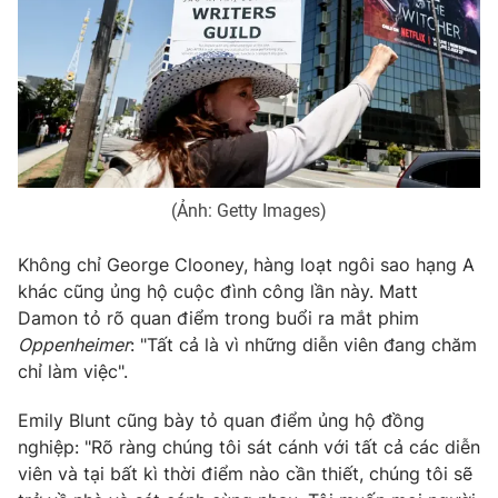
Photo
Infographic
Video
Shorts video
VTV Money
VTV Thể thao
(Ảnh: Getty Images)
VTV Sức khoẻ
Bất động sản
Không chỉ George Clooney, hàng loạt ngôi sao hạng A
khác cũng ủng hộ cuộc đình công lần này. Matt
Thị trường 24h
Tấm lòng Việt
Damon tỏ rõ quan điểm trong buổi ra mắt phim
Oppenheimer
: "Tất cả là vì những diễn viên đang chăm
VTV4
Vươn mình bằng AI
chỉ làm việc".
Emily Blunt cũng bày tỏ quan điểm ủng hộ đồng
VTV9
VTV8
nghiệp: "Rõ ràng chúng tôi sát cánh với tất cả các diễn
viên và tại bất kì thời điểm nào cần thiết, chúng tôi sẽ
Liên hệ tòa soạn
English