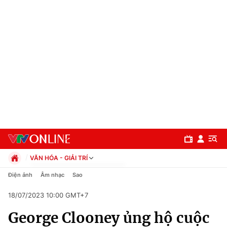
VĂN HÓA - GIẢI TRÍ
Chính trị
Điện ảnh
Âm nhạc
Sao
Xã hội
18/07/2023 10:00 GMT+7
Pháp luật
Chuyên mục
Kinh tế
George Clooney ủng hộ cuộc
Thể thao