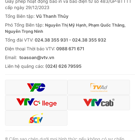
Giấy phép hoạt động báo in và báo điện tử số 483/GP-BTTTT
cấp ngày 29/12/2023
Tổng Biên tập:
Vũ Thanh Thủy
Phó Tổng Biên tập:
Nguyễn Thị Mỹ Hạnh, Phạm Quốc Thắng,
Nguyễn Trọng Ninh
Tổng đài VTV:
024.38 355 931 - 024.38 355 932
Ðiện thoại Thời báo VTV:
0988 671 671
Email:
toasoan@vtv.vn
Liên hệ quảng cáo:
(024) 626 79595
® Cấm sao chép dưới mọi hình thức nếu không có sự chấp