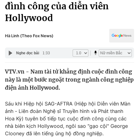
Chính trị
đình công của diễn viên
Truyền hình
Hollywood
Văn hóa - Giải trí
Xã hội
Y tế
Đời sống
Hà Linh (Theo Fox News)
Pháp luật
Công nghệ
Giáo dục
Nghe đọc bài
1:33
Y tế
VTV.vn - Nam tài tử khẳng định cuộc đình công
Thế giới
này là một bước ngoặt trong ngành công nghiệp
Tin tức
điện ảnh Hollywood.
Kinh tế
Thế giới đó đây
Sáu khi Hiệp hội SAG-AFTRA (Hiệp hội Diễn viên Màn
Tài chính
Dữ liệu và đời sống
ảnh - Liên đoàn Nghệ sĩ Truyền hình và Phát thanh
Câu chuyện quốc tế
Thị trường
Hoa Kỳ) tuyên bố tiếp tục cuộc đình công cùng các
nhà biên kịch Hollywood, ngôi sao "gạo cội" George
Truyền hình
Góc doanh nghiệp
Clooney đã lên tiếng ủng hộ đồng nghiệp.