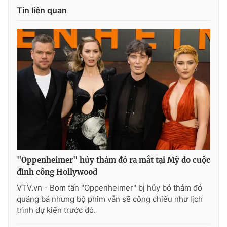
Ðiện thoại Thời báo VTV:
024.66 897 897
Tin liên quan
Email:
toasoan@vtv.vn
Liên hệ quảng cáo:
024-7300.7108
"Oppenheimer" hủy thảm đỏ ra mắt tại Mỹ do cuộc
đình công Hollywood
® Cấm sao chép dưới mọi hình thức nếu không có sự chấp
thuận bằng văn bản. Ghi rõ nguồn VTV.vn khi phát hành lại
VTV.vn - Bom tấn "Oppenheimer" bị hủy bỏ thảm đỏ
thông tin từ website này.
quảng bá nhưng bộ phim vẫn sẽ công chiếu như lịch
trình dự kiến trước đó.