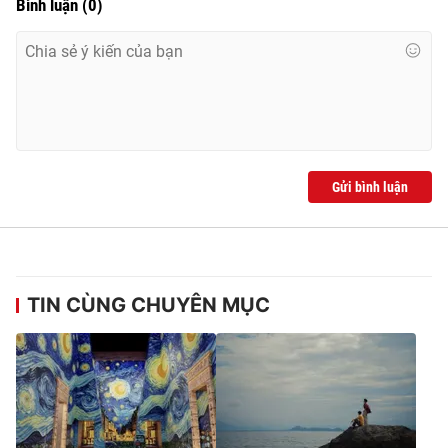
Bình luận
(
0
)
Gửi bình luận
TIN CÙNG CHUYÊN MỤC