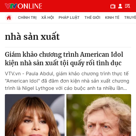
CHÍNH TRỊ
XÃ HỘI
PHÁP LUẬT
THẾ GIỚI
KINH TẾ
TRUYỀ
nhà sản xuất
Chuyên mục
Giám khảo chương trình American Idol
Chính trị
kiện nhà sản xuất tội quấy rối tình dục
VTV.vn - Paula Abdul, giám khảo chương trình thực tế
Xã hội
"American Idol" đã đâm đơn kiện nhà sản xuất chương
trình là Nigel Lythgoe với cáo buộc anh ta nhiều lần...
Pháp luật
Y tế
Thế giới