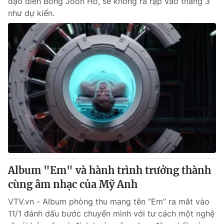
đạo diễn Bong Joon Ho, sẽ không ra rạp vào tháng 3
như dự kiến.
Album "Em" và hành trình trưởng thành
cùng âm nhạc của Mỹ Anh
VTV.vn - Album phòng thu mang tên “Em” ra mắt vào
11/1 đánh dấu bước chuyển mình với tư cách một nghệ