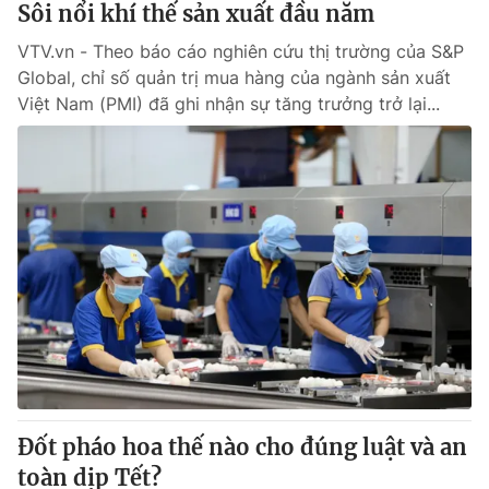
Sôi nổi khí thế sản xuất đầu năm
VTV.vn - Theo báo cáo nghiên cứu thị trường của S&P
® Cấm sao chép dưới mọi hình thức nếu không có sự chấp
Global, chỉ số quản trị mua hàng của ngành sản xuất
thuận bằng văn bản. Ghi rõ nguồn VTV.vn khi phát hành lại
Việt Nam (PMI) đã ghi nhận sự tăng trưởng trở lại...
thông tin từ website này.
Đốt pháo hoa thế nào cho đúng luật và an
toàn dịp Tết?