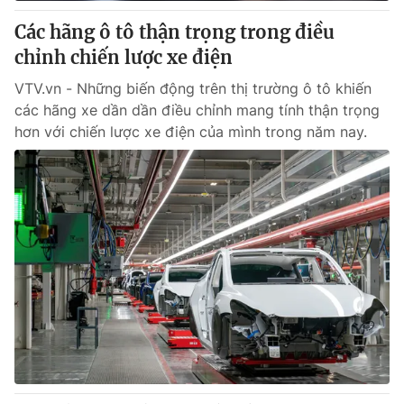
Giấy phép hoạt động báo in và báo điện tử số 483/GP-BTTTT
Các hãng ô tô thận trọng trong điều
cấp ngày 29/12/2023
chỉnh chiến lược xe điện
Tổng Biên tập:
Vũ Thanh Thủy
Phó Tổng Biên tập:
Nguyễn Thị Mỹ Hạnh, Phạm Quốc Thắng,
VTV.vn - Những biến động trên thị trường ô tô khiến
Nguyễn Trọng Ninh
các hãng xe dần dần điều chỉnh mang tính thận trọng
Tổng đài VTV:
024.38 355 931 - 024.38 355 932
hơn với chiến lược xe điện của mình trong năm nay.
Ðiện thoại Thời báo VTV:
024.66 897 897
Email:
toasoan@vtv.vn
Liên hệ quảng cáo:
024-7300.7108