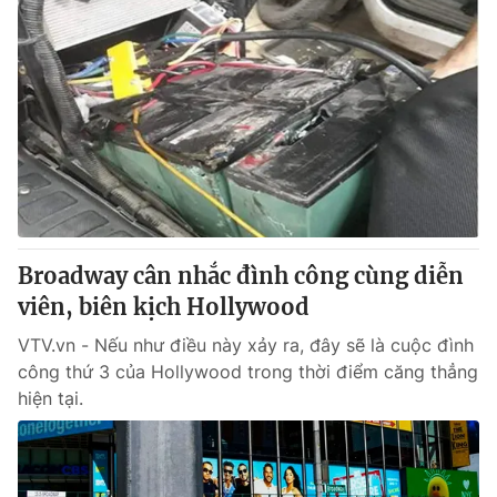
Broadway cân nhắc đình công cùng diễn
viên, biên kịch Hollywood
VTV.vn - Nếu như điều này xảy ra, đây sẽ là cuộc đình
công thứ 3 của Hollywood trong thời điểm căng thẳng
hiện tại.