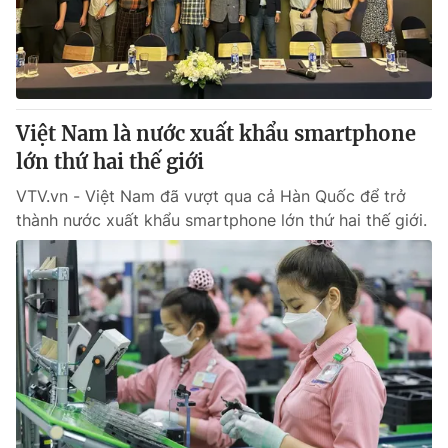
Giao lưu trực tuyến
Sản phẩm
Lịch phát sóng
Thị trường
Tư vấn
Việt Nam là nước xuất khẩu smartphone
Chuyên mục khác
lớn thứ hai thế giới
Emagazine
Podcast
VTV.vn - Việt Nam đã vượt qua cả Hàn Quốc để trở
thành nước xuất khẩu smartphone lớn thứ hai thế giới.
Photo
Infographic
Video
Shorts video
VTV Money
VTV Thể thao
VTV Sức khoẻ
Bất động sản