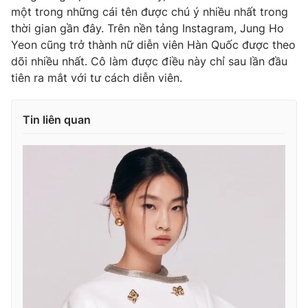
Ðiện thoại Thời báo VTV:
024.66 897 897
một trong những cái tên được chú ý nhiều nhất trong
Email:
toasoan@vtv.vn
thời gian gần đây. Trên nền tảng Instagram, Jung Ho
Yeon cũng trở thành nữ diễn viên Hàn Quốc được theo
Liên hệ quảng cáo:
024-7300.7108
dõi nhiều nhất. Cô làm được điều này chỉ sau lần đầu
tiên ra mắt với tư cách diễn viên.
Tin liên quan
® Cấm sao chép dưới mọi hình thức nếu không có sự chấp
thuận bằng văn bản. Ghi rõ nguồn VTV.vn khi phát hành lại
thông tin từ website này.