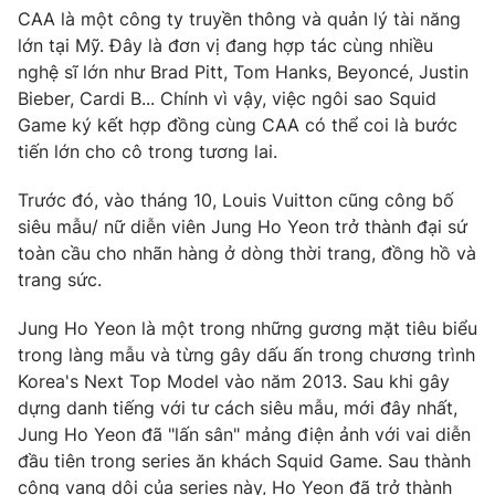
CAA là một công ty truyền thông và quản lý tài năng
lớn tại Mỹ. Đây là đơn vị đang hợp tác cùng nhiều
nghệ sĩ lớn như Brad Pitt, Tom Hanks, Beyoncé, Justin
Bieber, Cardi B... Chính vì vậy, việc ngôi sao Squid
THỜI BÁO VTV
Game ký kết hợp đồng cùng CAA có thể coi là bước
tiến lớn cho cô trong tương lai.
Trước đó, vào tháng 10, Louis Vuitton cũng công bố
Theo dõi báo trên
siêu mẫu/ nữ diễn viên Jung Ho Yeon trở thành đại sứ
toàn cầu cho nhãn hàng ở dòng thời trang, đồng hồ và
Cơ quan chủ quản:
Đài Truyền hình Việt Nam
trang sức.
Cơ quan báo chí:
Thời báo VTV
Jung Ho Yeon là một trong những gương mặt tiêu biểu
Giấy phép hoạt động báo in và báo điện tử số 483/GP-BTTTT
trong làng mẫu và từng gây dấu ấn trong chương trình
cấp ngày 29/12/2023
Korea's Next Top Model vào năm 2013. Sau khi gây
Tổng Biên tập:
Vũ Thanh Thủy
dựng danh tiếng với tư cách siêu mẫu, mới đây nhất,
Phó Tổng Biên tập:
Nguyễn Thị Mỹ Hạnh, Phạm Quốc Thắng,
Jung Ho Yeon đã "lấn sân" mảng điện ảnh với vai diễn
Nguyễn Trọng Ninh
đầu tiên trong series ăn khách Squid Game. Sau thành
Tổng đài VTV:
024.38 355 931 - 024.38 355 932
công vang dội của series này, Ho Yeon đã trở thành