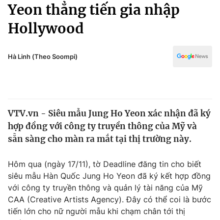
Chính trị
Yeon thẳng tiến gia nhập
Truyền hình
Hollywood
Văn hóa - Giải trí
Xã hội
Y tế
Đời sống
Hà Linh (Theo Soompi)
Pháp luật
Công nghệ
Giáo dục
Y tế
VTV.vn - Siêu mẫu Jung Ho Yeon xác nhận đã ký
Thế giới
hợp đồng với công ty truyền thông của Mỹ và
Tin tức
sẵn sàng cho màn ra mắt tại thị trường này.
Kinh tế
Thế giới đó đây
Hôm qua (ngày 17/11), tờ Deadline đăng tin cho biết
Tài chính
Dữ liệu và đời sống
siêu mẫu Hàn Quốc Jung Ho Yeon đã ký kết hợp đồng
Câu chuyện quốc tế
Thị trường
với công ty truyền thông và quản lý tài năng của Mỹ
CAA (Creative Artists Agency). Đây có thể coi là bước
Truyền hình
Góc doanh nghiệp
tiến lớn cho nữ người mẫu khi chạm chân tới thị