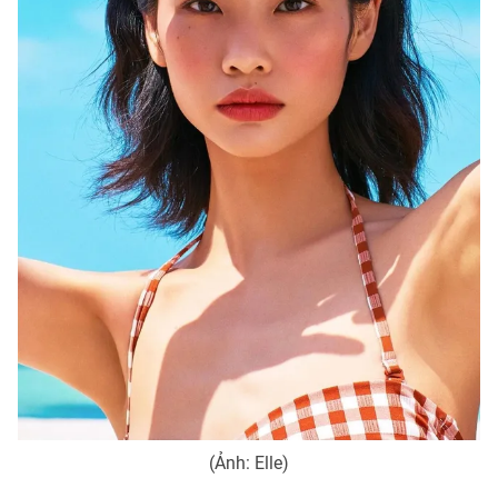
Photo
Infographic
Video
Shorts video
VTV Money
VTV Thể thao
VTV Sức khoẻ
Bất động sản
Thị trường 24h
Tấm lòng Việt
VTV4
Vươn mình bằng AI
VTV9
VTV8
(Ảnh: Elle)
Liên hệ tòa soạn
English