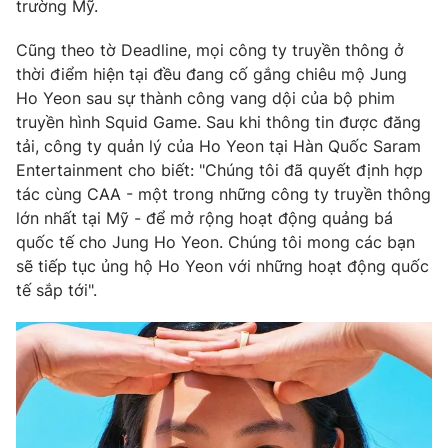
Phim VTV
trường Mỹ.
Giải trí
Hậu trường
Cũng theo tờ Deadline, mọi công ty truyền thông ở
Điện ảnh
thời điểm hiện tại đều đang cố gắng chiêu mộ Jung
Đời sống
Nhân vật
Ho Yeon sau sự thành công vang dội của bộ phim
Âm nhạc
Du lịch
truyền hình Squid Game. Sau khi thông tin được đăng
Khán giả
Giáo dục
Sao
tải, công ty quản lý của Ho Yeon tại Hàn Quốc Saram
Làm đẹp
Giải sao mai
Entertainment cho biết: "Chúng tôi đã quyết định hợp
Tuyển sinh
tác cùng CAA - một trong những công ty truyền thông
Công nghệ
Chất lượng cuộc sống
lớn nhất tại Mỹ - để mở rộng hoạt động quảng bá
Học trực tuyến
Hitech Công nghệ tương lai
quốc tế cho Jung Ho Yeon. Chúng tôi mong các bạn
Giao lưu trực tuyến
sẽ tiếp tục ủng hộ Ho Yeon với những hoạt động quốc
Sản phẩm
tế sắp tới".
Lịch phát sóng
Thị trường
Tư vấn
Chuyên mục khác
Emagazine
Podcast