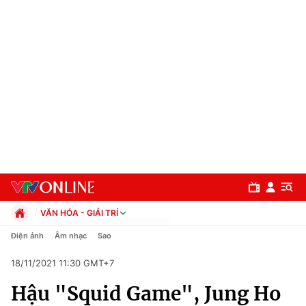
VĂN HÓA - GIẢI TRÍ
Chính trị
Điện ảnh
Âm nhạc
Sao
Xã hội
18/11/2021 11:30 GMT+7
Pháp luật
Chuyên mục
Kinh tế
Hậu "Squid Game", Jung Ho
Thể thao