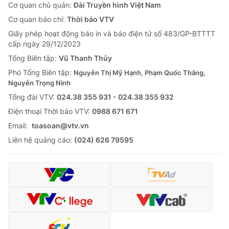
Cơ quan chủ quản:
Đài Truyền hình Việt Nam
Cơ quan báo chí:
Thời báo VTV
Giấy phép hoạt động báo in và báo điện tử số 483/GP-BTTTT
cấp ngày 29/12/2023
Tổng Biên tập:
Vũ Thanh Thủy
Phó Tổng Biên tập:
Nguyễn Thị Mỹ Hạnh, Phạm Quốc Thắng,
Nguyễn Trọng Ninh
Tổng đài VTV:
024.38 355 931 - 024.38 355 932
Ðiện thoại Thời báo VTV:
0988 671 671
Email:
toasoan@vtv.vn
Liên hệ quảng cáo:
(024) 626 79595