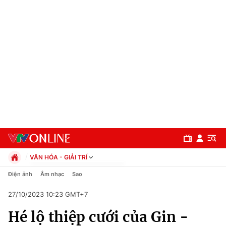
VĂN HÓA - GIẢI TRÍ
Chính trị
Điện ảnh
Âm nhạc
Sao
Xã hội
27/10/2023 10:23 GMT+7
Pháp luật
Chuyên mục
Kinh tế
Hé lộ thiệp cưới của Gin -
Thể thao