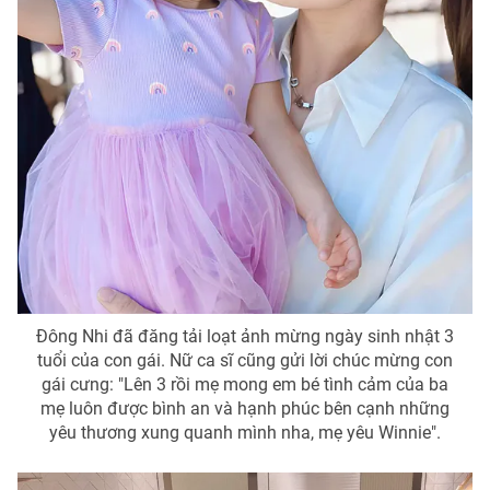
THỜI BÁO VTV
Theo dõi báo trên
Cơ quan chủ quản:
Đài Truyền hình Việt Nam
Cơ quan báo chí:
Thời báo VTV
Giấy phép hoạt động báo in và báo điện tử số 483/GP-BTTTT
Đông Nhi đã đăng tải loạt ảnh mừng ngày sinh nhật 3
cấp ngày 29/12/2023
tuổi của con gái. Nữ ca sĩ cũng gửi lời chúc mừng con
gái cưng: "Lên 3 rồi mẹ mong em bé tình cảm của ba
Tổng Biên tập:
Vũ Thanh Thủy
mẹ luôn được bình an và hạnh phúc bên cạnh những
Phó Tổng Biên tập:
Nguyễn Thị Mỹ Hạnh, Phạm Quốc Thắng,
yêu thương xung quanh mình nha, mẹ yêu Winnie".
Nguyễn Trọng Ninh
Tổng đài VTV:
024.38 355 931 - 024.38 355 932