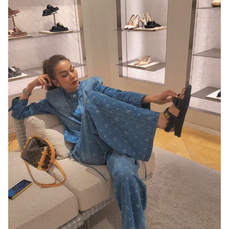
Ðiện thoại Thời báo VTV:
024.66 897 897
Email:
toasoan@vtv.vn
Liên hệ quảng cáo:
024-7300.7108
® Cấm sao chép dưới mọi hình thức nếu không có sự chấp
thuận bằng văn bản. Ghi rõ nguồn VTV.vn khi phát hành lại
thông tin từ website này.