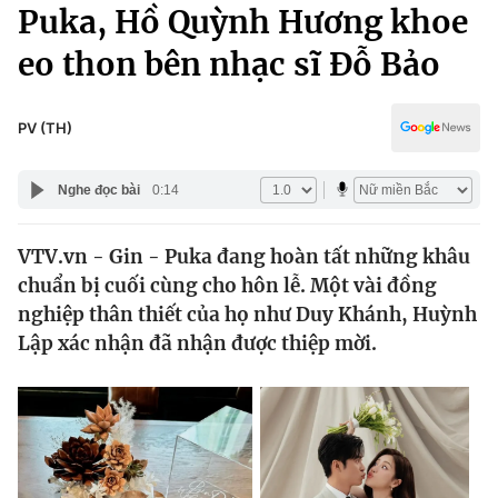
Chính trị
Puka, Hồ Quỳnh Hương khoe
Truyền hình
eo thon bên nhạc sĩ Đỗ Bảo
Văn hóa - Giải trí
Xã hội
Y tế
Đời sống
PV (TH)
Pháp luật
Công nghệ
Giáo dục
Nghe đọc bài
0:14
Y tế
VTV.vn - Gin - Puka đang hoàn tất những khâu
Thế giới
chuẩn bị cuối cùng cho hôn lễ. Một vài đồng
Tin tức
nghiệp thân thiết của họ như Duy Khánh, Huỳnh
Kinh tế
Lập xác nhận đã nhận được thiệp mời.
Thế giới đó đây
Tài chính
Dữ liệu và đời sống
Câu chuyện quốc tế
Thị trường
Truyền hình
Góc doanh nghiệp