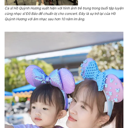
Ca sĩ Hồ Quỳnh Hương xuất hiện với hình ảnh trẻ trung trong buổi tập luyện
Photo
Infographic
cùng nhạc sĩ Đỗ Bảo để chuẩn bị cho concert. Đây là sự trở lại của Hồ
Quỳnh Hương với âm nhạc sau hơn 10 năm im ắng.
Video
Shorts video
VTV Money
VTV Thể thao
VTV Sức khoẻ
Bất động sản
Thị trường 24h
Tấm lòng Việt
VTV4
Vươn mình bằng AI
VTV9
VTV8
Liên hệ tòa soạn
English