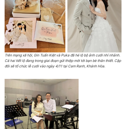
Phim VTV
Giải trí
Hậu trường
Điện ảnh
Đời sống
Nhân vật
Âm nhạc
Du lịch
Khán giả
Giáo dục
Sao
Làm đẹp
Giải sao mai
Tuyển sinh
Trên mạng xã hội, Gin Tuấn Kiệt và Puka đã hé lộ bộ ảnh cưới nhí nhảnh.
Công nghệ
Chất lượng cuộc sống
Cả hai tiết lộ đang trong giai đoạn gửi thiệp mời tới bạn bè thân thiết. Cặp
Học trực tuyến
đôi sẽ tổ chức lễ cưới vào ngày 4/11 tại Cam Ranh, Khánh Hòa.
Hitech Công nghệ tương lai
Giao lưu trực tuyến
Sản phẩm
Lịch phát sóng
Thị trường
Tư vấn
Chuyên mục khác
Emagazine
Podcast