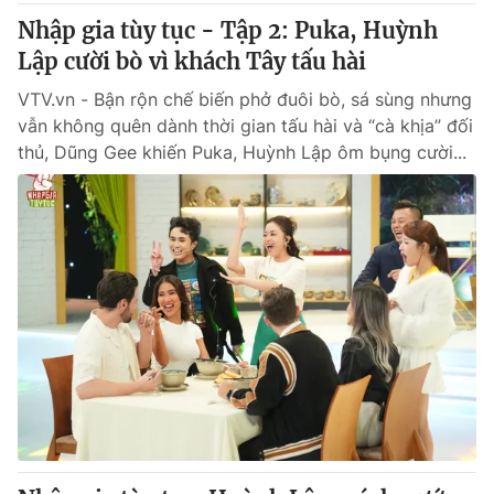
Nhập gia tùy tục - Tập 2: Puka, Huỳnh
Lập cười bò vì khách Tây tấu hài
VTV.vn - Bận rộn chế biến phở đuôi bò, sá sùng nhưng
vẫn không quên dành thời gian tấu hài và “cà khịa” đối
thủ, Dũng Gee khiến Puka, Huỳnh Lập ôm bụng cười...