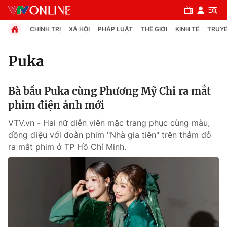
CHÍNH TRỊ
XÃ HỘI
PHÁP LUẬT
THẾ GIỚI
KINH TẾ
TRUYỀ
Puka
Chuyên mục
Bà bầu Puka cùng Phương Mỹ Chi ra mắt
Chính trị
phim điện ảnh mới
VTV.vn - Hai nữ diễn viên mặc trang phục cùng màu,
Xã hội
đồng điệu với đoàn phim "Nhà gia tiên" trên thảm đỏ
ra mắt phim ở TP Hồ Chí Minh.
Pháp luật
Y tế
Thế giới