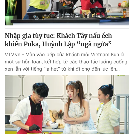
Giấy phép hoạt động báo in và báo điện tử số 483/GP-BTTTT
cấp ngày 29/12/2023
Tổng Biên tập:
Vũ Thanh Thủy
Phó Tổng Biên tập:
Nguyễn Thị Mỹ Hạnh, Phạm Quốc Thắng,
Nguyễn Trọng Ninh
Nhập gia tùy tục: Khách Tây nấu ếch
Tổng đài VTV:
024.38 355 931 - 024.38 355 932
khiến Puka, Huỳnh Lập “ngã ngửa”
Ðiện thoại Thời báo VTV:
024.66 897 897
VTV.vn - Màn vào bếp của khách mời Vietnam Kun là
Email:
toasoan@vtv.vn
một sự hỗn loạn, kết hợp từ các thao tác luống cuống
Liên hệ quảng cáo:
024-7300.7108
xen lẫn với tiếng “la hét” từ khi đi chợ đến lúc lên...