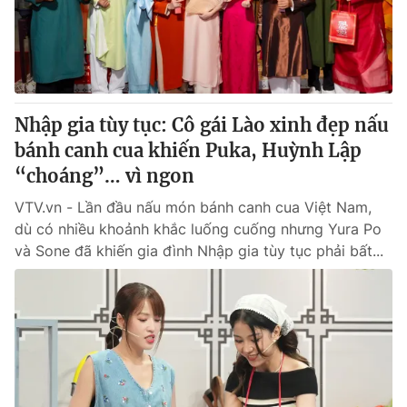
Giao lưu trực tuyến
Sản phẩm
Lịch phát sóng
Thị trường
Tư vấn
Chuyên mục khác
Nhập gia tùy tục: Cô gái Lào xinh đẹp nấu
bánh canh cua khiến Puka, Huỳnh Lập
Emagazine
Podcast
“choáng”… vì ngon
Photo
Infographic
VTV.vn - Lần đầu nấu món bánh canh cua Việt Nam,
dù có nhiều khoảnh khắc luống cuống nhưng Yura Po
và Sone đã khiến gia đình Nhập gia tùy tục phải bất...
Video
Shorts video
VTV Money
VTV Thể thao
VTV Sức khoẻ
Bất động sản