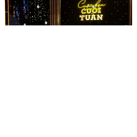
Tin mới
Video
Live
Emagazine
Trang chủ
Puka "nũng nịu" để được đồng đội trợ
giúp trong Chiến sĩ 2020
Cùng tham gia với các chiến sĩ Lữ đoàn Tăng thiết
giáp 22 - Quân khu 4 trong "Chiến sĩ 2020" sẽ là MC,
diễn viên Puka - Diễn viên Mạc Văn Khoa - Ca sĩ...