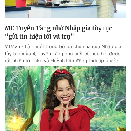
® Cấm sao chép dưới mọi hình thức nếu không có sự chấp
thuận bằng văn bản. Ghi rõ nguồn VTV.vn khi phát hành lại
MC Tuyền Tăng nhờ Nhập gia tùy tục
thông tin từ website này.
“gửi tín hiệu tới vũ trụ”
VTV.vn - Là em út trong bộ ba chủ nhà của Nhập gia
tùy tục mùa 4, Tuyền Tăng cho biết cô học hỏi được
rất nhiều từ Puka và Huỳnh Lập đồng thời ấp ủ ước...