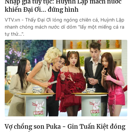
Nhập gia tùy tục: Huỳnh Lập mách nước
khiến Đại Ơi... đứng hình
VTV.vn - Thấy Đại Ơi lóng ngóng chiên cá, Huỳnh Lập
nhanh chóng mách nước dí dỏm "lấy một miếng cá ra
tự thử...".
Vợ chồng son Puka - Gin Tuấn Kiệt đóng