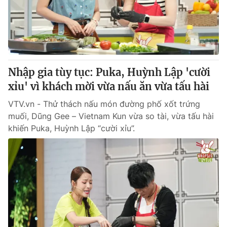
Thị trường 24h
Tấm lòng Việt
VTV4
Vươn mình bằng AI
VTV9
VTV8
Nhập gia tùy tục: Puka, Huỳnh Lập 'cười
xỉu' vì khách mời vừa nấu ăn vừa tấu hài
Liên hệ tòa soạn
English
VTV.vn - Thử thách nấu món đường phố xốt trứng
muối, Dũng Gee – Vietnam Kun vừa so tài, vừa tấu hài
khiến Puka, Huỳnh Lập “cười xỉu”.
THỜI BÁO VTV
Theo dõi báo trên
Cơ quan chủ quản:
Đài Truyền hình Việt Nam
Cơ quan báo chí:
Thời báo VTV