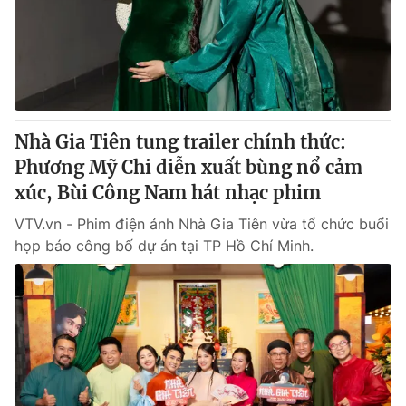
Tin tức
Kinh tế
Thế giới đó đây
Tài chính
Dữ liệu và đời sống
Câu chuyện quốc tế
Thị trường
Nhà Gia Tiên tung trailer chính thức:
Truyền hình
Góc doanh nghiệp
Phương Mỹ Chi diễn xuất bùng nổ cảm
Phim VTV
xúc, Bùi Công Nam hát nhạc phim
Giải trí
Hậu trường
VTV.vn - Phim điện ảnh Nhà Gia Tiên vừa tổ chức buổi
Điện ảnh
họp báo công bố dự án tại TP Hồ Chí Minh.
Đời sống
Nhân vật
Âm nhạc
Du lịch
Khán giả
Giáo dục
Sao
Làm đẹp
Giải sao mai
Tuyển sinh
Công nghệ
Chất lượng cuộc sống
Học trực tuyến
Hitech Công nghệ tương lai