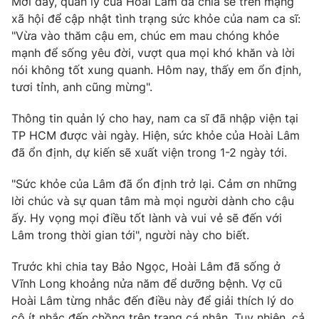
Mới đây, quản lý của Hoài Lâm đã chia sẻ trên mạng
Phim VTV
Giải trí
xã hội để cập nhật tình trạng sức khỏe của nam ca sĩ:
Hậu trường
"Vừa vào thăm cậu em, chúc em mau chóng khỏe
Điện ảnh
mạnh để sống yêu đời, vượt qua mọi khó khăn và lời
Đời sống
Nhân vật
nói không tốt xung quanh. Hôm nay, thấy em ổn định,
Âm nhạc
Du lịch
tươi tỉnh, anh cũng mừng".
Khán giả
Giáo dục
Sao
Làm đẹp
Giải sao mai
Thông tin quản lý cho hay, nam ca sĩ đã nhập viện tại
Tuyển sinh
TP HCM được vài ngày. Hiện, sức khỏe của Hoài Lâm
Công nghệ
Chất lượng cuộc sống
đã ổn định, dự kiến sẽ xuất viện trong 1-2 ngày tới.
Học trực tuyến
Hitech Công nghệ tương lai
Giao lưu trực tuyến
"Sức khỏe của Lâm đã ổn định trở lại. Cảm ơn những
Sản phẩm
lời chúc và sự quan tâm mà mọi người dành cho cậu
ấy. Hy vọng mọi điều tốt lành và vui vẻ sẽ đến với
Lịch phát sóng
Thị trường
Lâm trong thời gian tới", người này cho biết.
Tư vấn
Trước khi chia tay Bảo Ngọc, Hoài Lâm đã sống ở
Chuyên mục khác
Vĩnh Long khoảng nửa năm để dưỡng bệnh. Vợ cũ
Emagazine
Hoài Lâm từng nhắc đến điều này để giải thích lý do
Podcast
cô ít nhắc đến chồng trên trang cá nhân. Tuy nhiên, cả