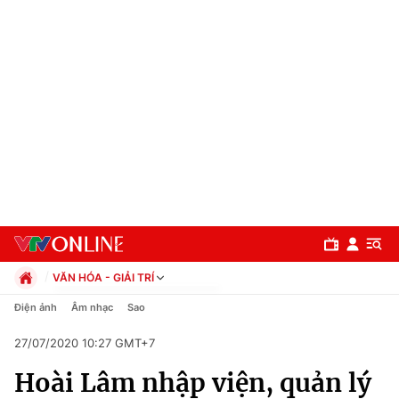
VĂN HÓA - GIẢI TRÍ
Chính trị
Điện ảnh
Âm nhạc
Sao
Xã hội
27/07/2020 10:27 GMT+7
Pháp luật
Chuyên mục
Kinh tế
Hoài Lâm nhập viện, quản lý
Thể thao