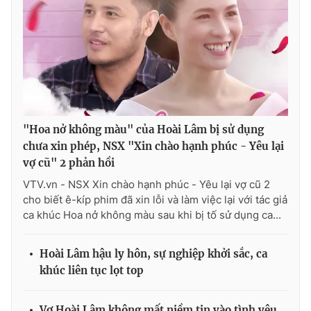
THỜI BÁO VTV
"Hoa nở không màu" của Hoài Lâm bị sử dụng
Theo dõi báo trên
chưa xin phép, NSX "Xin chào hạnh phúc - Yêu lại
vợ cũ" 2 phản hồi
Cơ quan chủ quản:
Đài Truyền hình Việt Nam
VTV.vn - NSX Xin chào hạnh phúc - Yêu lại vợ cũ 2
Cơ quan báo chí:
Thời báo VTV
cho biết ê-kíp phim đã xin lỗi và làm việc lại với tác giả
Giấy phép hoạt động báo in và báo điện tử số 483/GP-BTTTT
ca khúc Hoa nở không màu sau khi bị tố sử dụng ca...
cấp ngày 29/12/2023
Tổng Biên tập:
Vũ Thanh Thủy
Hoài Lâm hậu ly hôn, sự nghiệp khởi sắc, ca
Phó Tổng Biên tập:
Nguyễn Thị Mỹ Hạnh, Phạm Quốc Thắng,
khúc liên tục lọt top
Nguyễn Trọng Ninh
Tổng đài VTV:
024.38 355 931 - 024.38 355 932
Vợ Hoài Lâm không mất niềm tin vào tình yêu