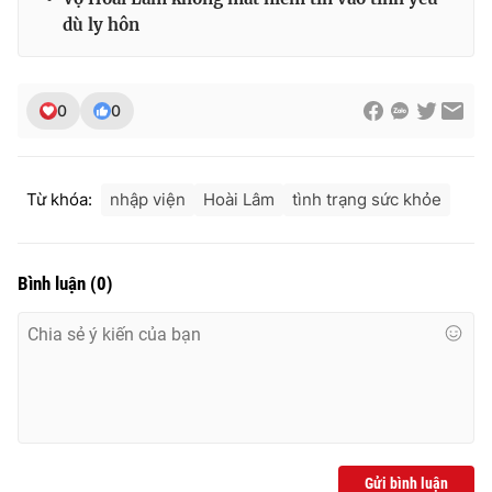
Ðiện thoại Thời báo VTV:
024.66 897 897
dù ly hôn
Email:
toasoan@vtv.vn
Liên hệ quảng cáo:
024-7300.7108
0
0
Từ khóa:
nhập viện
Hoài Lâm
tình trạng sức khỏe
Bình luận
(
0
)
® Cấm sao chép dưới mọi hình thức nếu không có sự chấp
thuận bằng văn bản. Ghi rõ nguồn VTV.vn khi phát hành lại
thông tin từ website này.
Gửi bình luận