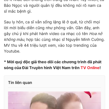
Bảo Ngọc và người quản lý đều không nói rõ nam ca
Photo
Infographic
sĩ mắc bệnh gì.
Video
Sau ly hôn, ca sĩ vẫn sống lặng lẽ ở quê, từ chối mọi
Shorts video
lời mời biểu diễn cũng như phỏng vấn. Gần đây, anh
gây chú ý khi phát hành video ca nhạc có tên
Hoa nở
VTV Money
VTV Thể thao
không màu
, hợp tác cùng nhạc sĩ Nguyễn Minh Cường.
MV thu về 44 triệu lượt xem, vào top trending của
VTV Sức khoẻ
Bất động sản
Youtube.
* Mời quý độc giả theo dõi các chương trình đã phát
Thị trường 24h
Tấm lòng Việt
sóng của Đài Truyền hình Việt Nam trên
TV Online
!
VTV4
Vươn mình bằng AI
Tin liên quan
VTV9
VTV8
Liên hệ tòa soạn
English