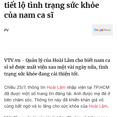
Chính trị
tiết lộ tình trạng sức khỏe
Truyền hình
của nam ca sĩ
Văn hóa - Giải trí
Xã hội
Y tế
Đời sống
PV
Pháp luật
Công nghệ
Giáo dục
Y tế
VTV.vn - Quản lý của Hoài Lâm cho biết nam ca
Thế giới
sĩ sẽ được xuất viện sau một vài ngày nữa, tình
Tin tức
trạng sức khỏe đang cải thiện tốt.
Kinh tế
Thế giới đó đây
Chiều 25/7, thông tin
Hoài Lâm
nhập viện tại TP.HCM
Tài chính
Dữ liệu và đời sống
đã được một số trang tin đăng tải. Anh được mẹ đẻ ở
Câu chuyện quốc tế
Thị trường
bên chăm sóc. Thông tin này đã khiến khán giả vô
cùng bất ngờ và lo lắng cho sức khỏe của
Hoài Lâm
.
Truyền hình
Góc doanh nghiệp