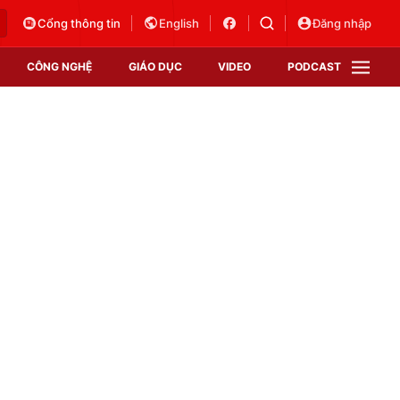
Cổng thông tin
English
Đăng nhập
CÔNG NGHỆ
GIÁO DỤC
VIDEO
PODCAST
VTV Money
VTV Thể thao
VTV Sức khoẻ
Bất động sản
Thị trường 24h
Tấm lòng Việt
Vươn mình bằng AI
VTV4
VTV8
VTV9
Lịch phát sóng
Giao lưu trực tuyến
Sự kiện