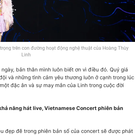
 trọng trên con đường hoạt động nghệ thuật của Hoàng Thùy
Linh
 ngày, bản thân mình luôn biết ơn vì điều đó. Quý giá
đội và những tình cảm yêu thương luôn ở cạnh trong lúc
là một đặc ân và sự may mắn của Linh trong cuộc đời
 khả năng hát live, Vietnamese Concert phiên bản
iều đẹp đẽ trong phiên bản số của concert sẽ được phát