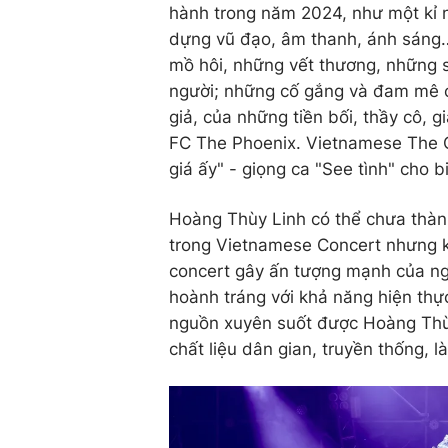
hành trong năm 2024, như một kỉ n
dựng vũ đạo, âm thanh, ánh sáng…
mồ hôi, những vết thương, những s
người; những cố gắng và đam mê c
giả, của những tiền bối, thầy cô, 
FC The Phoenix. Vietnamese The C
giá ấy" - giọng ca "See tình" cho b
Hoàng Thùy Linh có thể chưa thành
trong Vietnamese Concert nhưng k
concert gây ấn tượng mạnh của ng
hoành tráng với khả năng hiện th
nguồn xuyên suốt được Hoàng Thùy 
chất liệu dân gian, truyền thống, 