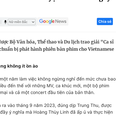
Góc ảnh
Chia sẻ
Giáo dục
Công nghệ
Tuyển sinh
Hitech Công ng
ợc Bộ Văn hóa, Thể thao và Du lịch trao giải "Ca sĩ
Học trực tuyến
Sản phẩm
 chuẩn bị phát hành phiên bản phim cho Vietnamese
g
Thị trường
Tư vấn
ng không ít ồn ào
ó một năm làm việc không ngừng nghỉ đến mức chưa bao
iều đến thế với những MV, ca khúc mới, một bộ phim
mại và cả một concert đầu tiên của bản thân.
 ra vào tháng 9 năm 2023, đúng dịp Trung Thu, được
 đầy ý nghĩa mà Hoàng Thùy Linh đã ấp ủ và thực hiện