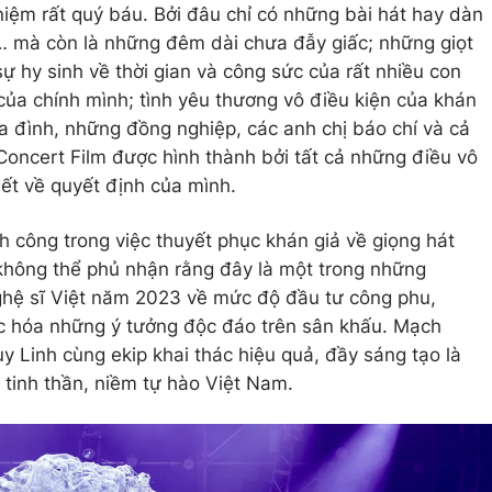
iệm rất quý báu. Bởi đâu chỉ có những bài hát hay dàn
 mà còn là những đêm dài chưa đẫy giấc; những giọt
ự hy sinh về thời gian và công sức của rất nhiều con
ủa chính mình; tình yêu thương vô điều kiện của khán
gia đình, những đồng nghiệp, các anh chị báo chí và cả
oncert Film được hình thành bởi tất cả những điều vô
iết về quyết định của mình.
 công trong việc thuyết phục khán giả về giọng hát
hông thể phủ nhận rằng đây là một trong những
hệ sĩ Việt năm 2023 về mức độ đầu tư công phu,
ực hóa những ý tưởng độc đáo trên sân khấu. Mạch
Linh cùng ekip khai thác hiệu quả, đầy sáng tạo là
là tinh thần, niềm tự hào Việt Nam.