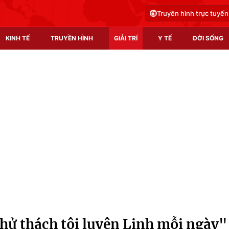
Truyền hình trực tuyến
KINH TẾ
TRUYỀN HÌNH
GIẢI TRÍ
Y TẾ
ĐỜI SỐNG
Pháp luật
Y tế
Truyền hình
Multimedia
Phim VTV
Video
Hậu trường
Shorts video
Nhân vật
Podcast
Khán giả
EMagazine
Giải sao mai
Photo
ử thách tôi luyện Linh mỗi ngày"
Infographic