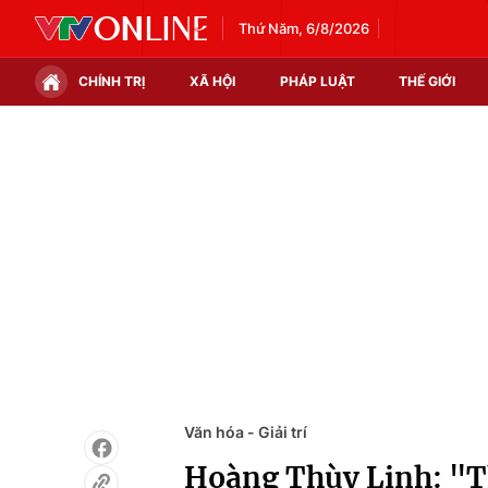
Thứ Năm, 6/8/2026
CHÍNH TRỊ
XÃ HỘI
PHÁP LUẬT
THẾ GIỚI
Chính trị
Xã hội
Thế giới
Kinh tế
Tin tức
Tài chính
Thế giới đó đây
Thị trường
Câu chuyện quốc tế
Góc doanh nghiệp
Dữ liệu và đời sống
Văn hóa - Giải trí
Hoàng Thùy Linh: "Th