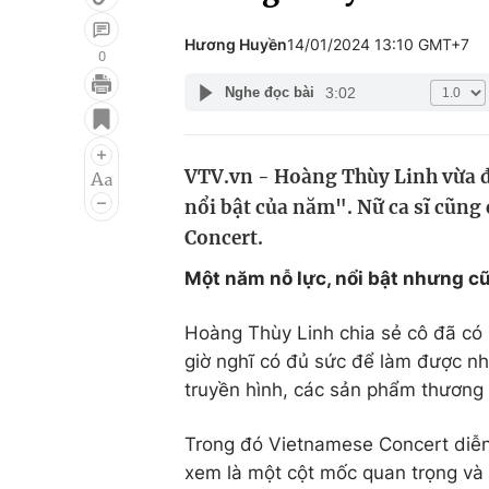
Hương Huyền
14/01/2024 13:10 GMT+7
0
3:02
Nghe đọc bài
Giải trí
Đời sống
Điện ảnh
Du lịch
VTV.vn - Hoàng Thùy Linh vừa đư
Âm nhạc
Làm đẹp
nổi bật của năm". Nữ ca sĩ cũng
Sao
Chất lượng cuộc sốn
Concert.
Một năm nỗ lực, nổi bật nhưng cũ
Hoàng Thùy Linh chia sẻ cô đã c
giờ nghĩ có đủ sức để làm được nh
truyền hình, các sản phẩm thương 
Trong đó Vietnamese Concert diễn
xem là một cột mốc quan trọng và