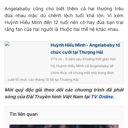
Angelababy cũng cho biết thêm cả hai thường trêu
Photo
Infographic
đùa nhau mặc dù chênh lệch tuổi khá lớn. Vì kém
Huỳnh Hiểu Minh đến 12 tuổi nên cô hay đùa bạn trai
Video
Shorts video
rằng fan của hai người là thuộc hai thế hệ khác nhau.
VTV Money
VTV Thể thao
Huỳnh Hiểu Minh - Angelababy tổ
chức cưới tại Thượng Hải
VTV Sức khoẻ
Bất động sản
VTV.vn - 6 năm sau khoảng thời gian hẹn
hò, Huỳnh Hiểu Minh và Angelababy sẽ
chính thức về chung một nhà trong đám
Thị trường 24h
Tấm lòng Việt
cưới tổ chức vào tháng 10 tới tại Thượng Hải.
Mời quý độc giả theo dõi các chương trình đã phát
VTV4
Vươn mình bằng AI
sóng của Đài Truyền hình Việt Nam tại
TV Online.
VTV9
VTV8
Tin liên quan
Liên hệ tòa soạn
English