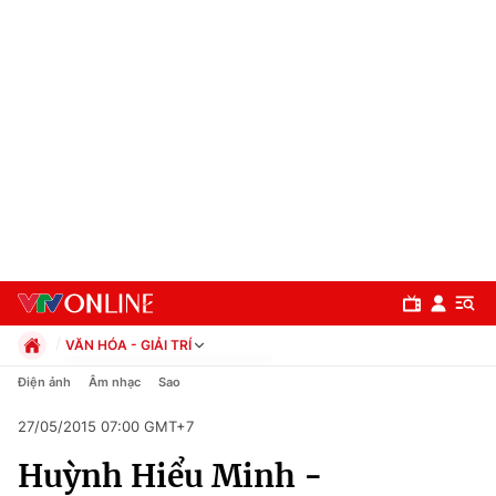
VĂN HÓA - GIẢI TRÍ
Chính trị
Điện ảnh
Âm nhạc
Sao
Xã hội
27/05/2015 07:00 GMT+7
Pháp luật
Chuyên mục
Kinh tế
Huỳnh Hiểu Minh -
Thể thao