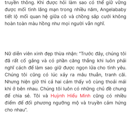
Phim VTV
truyền thông. Khi được hỏi làm sao có thể giữ vững
Giải trí
được mối tình lãng mạn trong nhiều năm, Angelababy
Hậu trường
tiết lộ mối quan hệ giữa cô và chồng sắp cưới không
Điện ảnh
Đời sống
hoàn toàn màu hồng như mọi người vẫn nghĩ.
Nhân vật
Âm nhạc
Du lịch
Khán giả
Giáo dục
Sao
Làm đẹp
Giải sao mai
Tuyển sinh
Nữ diễn viên xinh đẹp thừa nhận: "Trước đây, chúng tôi
Công nghệ
Chất lượng cuộc sống
đã rất cố gắng và có phần căng thẳng khi luôn phải
Học trực tuyến
nghĩ cách để làm sao giữ được ngọn lửa cho tình yêu.
Hitech Công nghệ tương lai
Giao lưu trực tuyến
Chúng tôi cũng có lúc xảy ra mâu thuẫn, tranh cãi.
Sản phẩm
Nhưng hiện giờ thì cả hai cảm thấy vô cùng thoải mái
khi ở bên nhau. Chúng tôi luôn có những chủ đề chung
Lịch phát sóng
Thị trường
để chia sẻ. Tôi và
Huỳnh Hiểu Minh
cũng có nhiều
điểm để đối phương ngưỡng mộ và truyền cảm hứng
Tư vấn
cho nhau".
Chuyên mục khác
Emagazine
Podcast