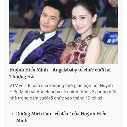
THỜI BÁO VTV
Theo dõi báo trên
Huỳnh Hiểu Minh - Angelababy tổ chức cưới tại
Cơ quan chủ quản:
Đài Truyền hình Việt Nam
Thượng Hải
Cơ quan báo chí:
Thời báo VTV
VTV.vn - 6 năm sau khoảng thời gian hẹn hò, Huỳnh
Giấy phép hoạt động báo in và báo điện tử số 483/GP-BTTTT
Hiểu Minh và Angelababy sẽ chính thức về chung một
cấp ngày 29/12/2023
nhà trong đám cưới tổ chức vào tháng 10 tới tại...
Tổng Biên tập:
Vũ Thanh Thủy
Phó Tổng Biên tập:
Nguyễn Thị Mỹ Hạnh, Phạm Quốc Thắng,
Dương Mịch làm "cô dâu" của Huỳnh Hiểu
Nguyễn Trọng Ninh
Minh
Tổng đài VTV:
024.38 355 931 - 024.38 355 932