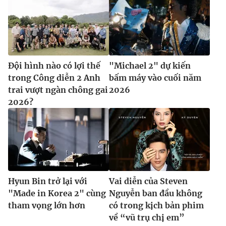
Đội hình nào có lợi thế
"Michael 2" dự kiến
trong Công diễn 2 Anh
bấm máy vào cuối năm
trai vượt ngàn chông gai
2026
2026?
Hyun Bin trở lại với
Vai diễn của Steven
"Made in Korea 2" cùng
Nguyễn ban đầu không
tham vọng lớn hơn
có trong kịch bản phim
về “vũ trụ chị em”