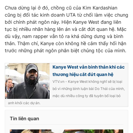
Chưa dừng lại ở đó, chồng cũ của Kim Kardashian
cũng bị đối tác kinh doanh UTA từ chối làm việc chung
bởi chính phát ngôn này. Hiện Kanye West đang liên
THỜI BÁO VTV
tục bị nhiều nhãn hàng lên án và cắt đứt quan hệ. Mặc
dù vậy, nam rapper vẫn tỏ ra khá dửng dưng và bình
thản. Thậm chí, Kanye còn không hề cảm thấy hối hận
trước những phát ngôn phân biệt chủng tộc của mình.
Theo dõi báo trên
Kanye West vẫn bình thản khi các
thương hiệu cắt đứt quan hệ
Cơ quan chủ quản:
Đài Truyền hình Việt Nam
VTV.vn - Kanye West không nghĩ sẽ bị loại
Cơ quan báo chí:
Thời báo VTV
bỏ vì những bình luận bài Do Thái của mình,
Giấy phép hoạt động báo in và báo điện tử số 483/GP-BTTTT
mặc dù nhiều công ty đã tuyên bố loại bỏ
cấp ngày 29/12/2023
anh khỏi các dự án.
Tổng Biên tập:
Vũ Thanh Thủy
Phó Tổng Biên tập:
Nguyễn Thị Mỹ Hạnh, Phạm Quốc Thắng,
Tin liên quan
Nguyễn Trọng Ninh
Tổng đài VTV:
024.38 355 931 - 024.38 355 932