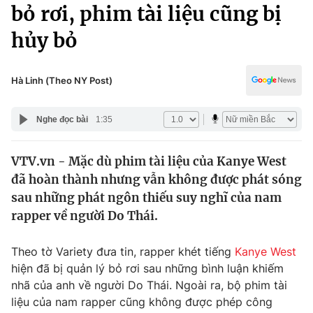
Chính trị
bỏ rơi, phim tài liệu cũng bị
Truyền hình
hủy bỏ
Văn hóa - Giải trí
Xã hội
Y tế
Đời sống
Hà Linh (Theo NY Post)
Pháp luật
Công nghệ
Giáo dục
Nghe đọc bài
1:35
Y tế
VTV.vn - Mặc dù phim tài liệu của Kanye West
Thế giới
đã hoàn thành nhưng vẫn không được phát sóng
Tin tức
sau những phát ngôn thiếu suy nghĩ của nam
Kinh tế
rapper về người Do Thái.
Thế giới đó đây
Tài chính
Dữ liệu và đời sống
Câu chuyện quốc tế
Theo tờ Variety đưa tin, rapper khét tiếng
Kanye West
Thị trường
hiện đã bị quản lý bỏ rơi sau những bình luận khiếm
nhã của anh về người Do Thái. Ngoài ra, bộ phim tài
Truyền hình
Góc doanh nghiệp
liệu của nam rapper cũng không được phép công