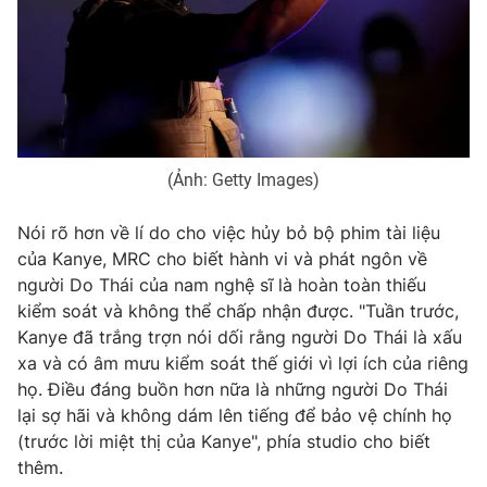
Photo
Infographic
Video
Shorts video
VTV Money
VTV Thể thao
(Ảnh: Getty Images)
VTV Sức khoẻ
Bất động sản
Nói rõ hơn về lí do cho việc hủy bỏ bộ phim tài liệu
của Kanye, MRC cho biết hành vi và phát ngôn về
người Do Thái của nam nghệ sĩ là hoàn toàn thiếu
Thị trường 24h
Tấm lòng Việt
kiểm soát và không thể chấp nhận được. "Tuần trước,
Kanye đã trắng trợn nói dối rằng người Do Thái là xấu
VTV4
Vươn mình bằng AI
xa và có âm mưu kiểm soát thế giới vì lợi ích của riêng
họ. Điều đáng buồn hơn nữa là những người Do Thái
VTV9
VTV8
lại sợ hãi và không dám lên tiếng để bảo vệ chính họ
(trước lời miệt thị của Kanye", phía studio cho biết
thêm.
Liên hệ tòa soạn
English