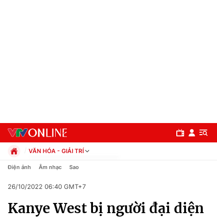
VĂN HÓA - GIẢI TRÍ
Chính trị
Điện ảnh
Âm nhạc
Sao
Xã hội
26/10/2022 06:40 GMT+7
Pháp luật
Chuyên mục
Kinh tế
Kanye West bị người đại diện
Thể thao