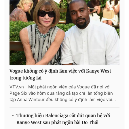
Ðiện thoại Thời báo VTV:
024.66 897 897
Email:
toasoan@vtv.vn
Liên hệ quảng cáo:
024-7300.7108
Vogue không có ý định làm việc với Kanye West
trong tương lai
VTV.vn - Một phát ngôn viên của Vogue đã nói với
Page Six vào hôm qua rằng cả tạp chí lẫn tổng biên
tập Anna Wintour đều không có ý định làm việc với...
® Cấm sao chép dưới mọi hình thức nếu không có sự chấp
thuận bằng văn bản. Ghi rõ nguồn VTV.vn khi phát hành lại
thông tin từ website này.
Thương hiệu Balenciaga cắt đứt quan hệ với
Kanye West sau phát ngôn bài Do Thái