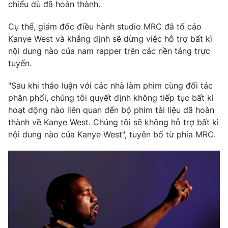
Phim VTV
chiếu dù đã hoàn thành.
Giải trí
Hậu trường
Cụ thể, giám đốc điều hành studio MRC đã tố cáo
Điện ảnh
Kanye West và khẳng định sẽ dừng việc hỗ trợ bất kì
Đời sống
Nhân vật
nội dung nào của nam rapper trên các nền tảng trực
Âm nhạc
Du lịch
tuyến.
Khán giả
Giáo dục
Sao
Làm đẹp
Giải sao mai
"Sau khi thảo luận với các nhà làm phim cùng đối tác
Tuyển sinh
phân phối, chúng tôi quyết định không tiếp tục bất kì
Công nghệ
Chất lượng cuộc sống
hoạt động nào liên quan đến bộ phim tài liệu đã hoàn
Học trực tuyến
Hitech Công nghệ tương lai
thành về Kanye West. Chúng tôi sẽ không hỗ trợ bất kì
Giao lưu trực tuyến
nội dung nào của Kanye West", tuyên bố từ phía MRC.
Sản phẩm
Lịch phát sóng
Thị trường
Tư vấn
Chuyên mục khác
Emagazine
Podcast