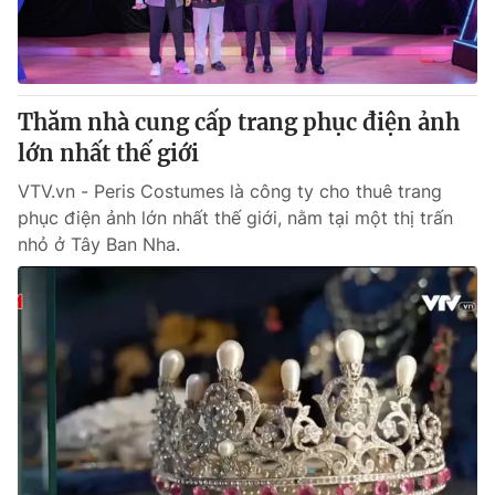
Thị trường 24h
Tấm lòng Việt
VTV4
Vươn mình bằng AI
Thăm nhà cung cấp trang phục điện ảnh
VTV9
VTV8
lớn nhất thế giới
VTV.vn - Peris Costumes là công ty cho thuê trang
Liên hệ tòa soạn
English
phục điện ảnh lớn nhất thế giới, nằm tại một thị trấn
nhỏ ở Tây Ban Nha.
THỜI BÁO VTV
Theo dõi báo trên
Cơ quan chủ quản:
Đài Truyền hình Việt Nam
Cơ quan báo chí:
Thời báo VTV