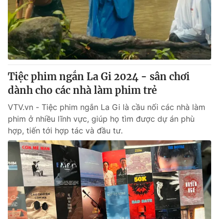
Tin tức
Kinh tế
Thế giới đó đây
Tài chính
Dữ liệu và đời sống
Câu chuyện quốc tế
Thị trường
Tiệc phim ngắn La Gi 2024 - sân chơi
Truyền hình
Góc doanh nghiệp
dành cho các nhà làm phim trẻ
Phim VTV
Giải trí
VTV.vn - Tiệc phim ngắn La Gi là cầu nối các nhà làm
Hậu trường
phim ở nhiều lĩnh vực, giúp họ tìm được dự án phù
Điện ảnh
hợp, tiến tới hợp tác và đầu tư.
Đời sống
Nhân vật
Âm nhạc
Du lịch
Khán giả
Giáo dục
Sao
Làm đẹp
Giải sao mai
Tuyển sinh
Công nghệ
Chất lượng cuộc sống
Học trực tuyến
Hitech Công nghệ tương lai