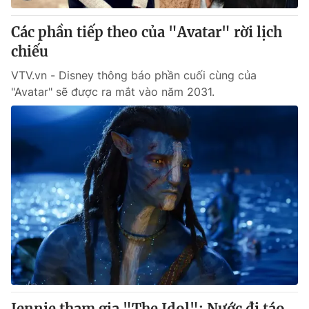
Các phần tiếp theo của "Avatar" rời lịch
chiếu
VTV.vn - Disney thông báo phần cuối cùng của
"Avatar" sẽ được ra mắt vào năm 2031.
Jennie tham gia "The Idol": Nước đi táo