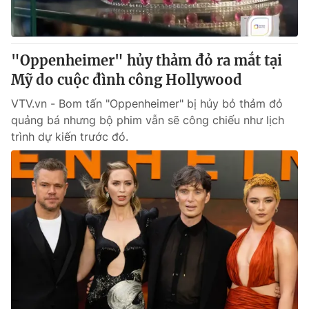
Giấy phép hoạt động báo in và báo điện tử số 483/GP-BTTTT
cấp ngày 29/12/2023
Tổng Biên tập:
Vũ Thanh Thủy
"Oppenheimer" hủy thảm đỏ ra mắt tại
Phó Tổng Biên tập:
Nguyễn Thị Mỹ Hạnh, Phạm Quốc Thắng,
Mỹ do cuộc đình công Hollywood
Nguyễn Trọng Ninh
Tổng đài VTV:
024.38 355 931 - 024.38 355 932
VTV.vn - Bom tấn "Oppenheimer" bị hủy bỏ thảm đỏ
Ðiện thoại Thời báo VTV:
024.66 897 897
quảng bá nhưng bộ phim vẫn sẽ công chiếu như lịch
Email:
toasoan@vtv.vn
trình dự kiến trước đó.
Liên hệ quảng cáo:
024-7300.7108