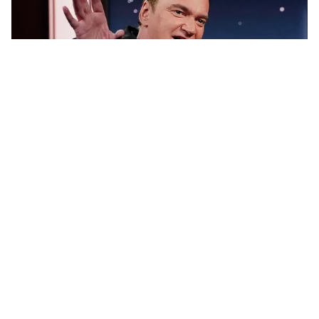
Tin mới
Video
Live
Emagazine
Trang chủ
Oscar 2023: Phim điện ảnh "thực thụ"
vẫn luôn kén người xem
VTV.vn - Phim điện ảnh thực thụ quả thật không thể
cạnh tranh nổi với phim thương mại hiện tại, nhưng
việc chúng cần được tôn vinh (đặc biệt là tại Oscar)...