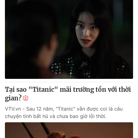
Tại sao "Titanic" mãi trường tồn với thời
gian?
VTV.vn - Sau 12 năm, "Titanic" vẫn được coi là câu
chuyện tình bất hủ và chưa bao giờ lỗi thời.