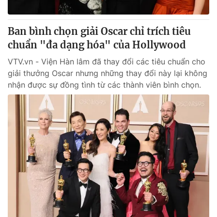
® Cấm sao chép dưới mọi hình thức nếu không có sự chấp
Ban bình chọn giải Oscar chỉ trích tiêu
thuận bằng văn bản. Ghi rõ nguồn VTV.vn khi phát hành lại
chuẩn "đa dạng hóa" của Hollywood
thông tin từ website này.
VTV.vn - Viện Hàn lâm đã thay đổi các tiêu chuẩn cho
giải thưởng Oscar nhưng những thay đổi này lại không
nhận được sự đồng tình từ các thành viên bình chọn.