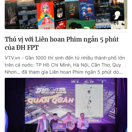
Giao lưu trực tuyến
Sản phẩm
Lịch phát sóng
Thị trường
Tư vấn
Thú vị với Liên hoan Phim ngắn 5 phút
Chuyên mục khác
của ĐH FPT
Emagazine
Podcast
VTV.vn - Gần 1000 thí sinh đến từ nhiều thành phố lớn
trên cả nước: TP Hồ Chí Minh, Hà Nội, Cần Thơ, Quy
Photo
Infographic
Nhơn... đã tham gia Liên hoan Phim ngắn 5 phút do...
Video
Shorts video
VTV Money
VTV Thể thao
VTV Sức khoẻ
Bất động sản