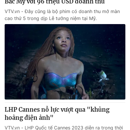
Bắc Mỹ với 96 triệu USD doanh thu
VTV.vn - Đây cũng là bộ phim có doanh thu mở màn
cao thứ 5 trong dịp Lễ tưởng niệm tại Mỹ.
LHP Cannes nỗ lực vượt qua "khủng
hoảng điện ảnh"
VTV.vn - LHP Quốc tế Cannes 2023 diễn ra trong thời