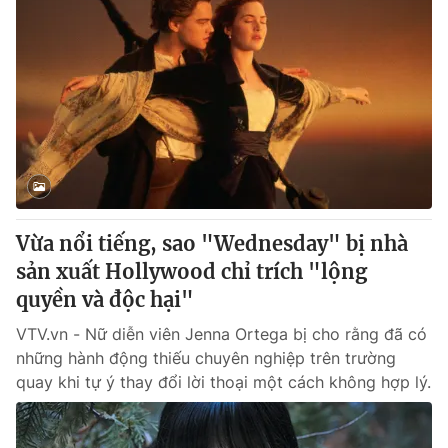
Vừa nổi tiếng, sao "Wednesday" bị nhà
sản xuất Hollywood chỉ trích "lộng
quyền và độc hại"
VTV.vn - Nữ diễn viên Jenna Ortega bị cho rằng đã có
những hành động thiếu chuyên nghiệp trên trường
quay khi tự ý thay đổi lời thoại một cách không hợp lý.