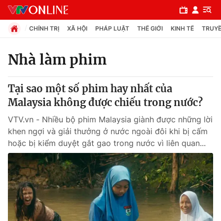
CHÍNH TRỊ
XÃ HỘI
PHÁP LUẬT
THẾ GIỚI
KINH TẾ
TRUYỀ
Nhà làm phim
Chuyên mục
Tại sao một số phim hay nhất của
Chính trị
Malaysia không được chiếu trong nước?
VTV.vn - Nhiều bộ phim Malaysia giành được những lời
Xã hội
khen ngợi và giải thưởng ở nước ngoài đôi khi bị cấm
hoặc bị kiểm duyệt gắt gao trong nước vì liên quan...
Pháp luật
Y tế
Thế giới