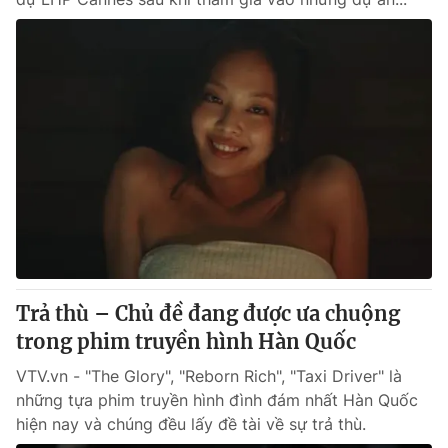
Trả thù – Chủ đề đang được ưa chuộng
trong phim truyền hình Hàn Quốc
VTV.vn - "The Glory", "Reborn Rich", "Taxi Driver" là
những tựa phim truyền hình đình đám nhất Hàn Quốc
hiện nay và chúng đều lấy đề tài về sự trả thù.