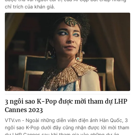
chỉ trích của khán giả.
3 ngôi sao K-Pop được mời tham dự LHP
Cannes 2023
VTV.vn - Ngoài những diễn viên điện ảnh Hàn Quốc, 3
ngôi sao K-Pop dưới đây cũng nhận được lời mời tham
dự LHP Cannes sau khi tham gia vào những dự án...