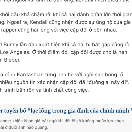
hởi đầu khá chậm rãi khi cả hai dành phần lớn thời gia
g. Ngoài ra, Kendall cũng nhận được sự ủng hộ của gia
rapper cũng hài lòng với việc cặp đôi ở bên nhau.
 Bunny lần đầu xuất hiện khi cả hai bị bắt gặp cùng rời
 Los Angeles. Ở thời điểm đó, cặp đôi được cho là hẹn
n Bieber.
ia đình Kardashian từng hẹn hò với ngôi sao bóng rổ
nhiều nguồn tin xác nhận cặp đôi đã "đường ai nấy đi".
 trình bận rộn và tính chất công việc.
r tuyên bố "lạc lõng trong gia đình của chính mình
Jenner khiến khán giả bất ngờ khi tiết lộ cô không muốn lựa chọn
ải ở dưới ánh hào quang.