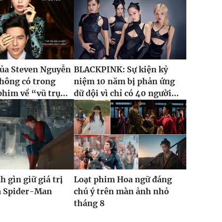
của Steven Nguyễn
BLACKPINK: Sự kiện kỷ
hông có trong
niệm 10 năm bị phản ứng
phim về “vũ trụ...
dữ dội vì chỉ có 40 người...
h gìn giữ giá trị
Loạt phim Hoa ngữ đáng
ủa Spider-Man
chú ý trên màn ảnh nhỏ
tháng 8