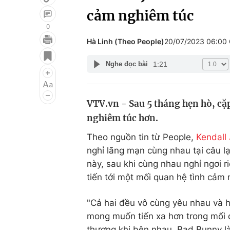
cảm nghiêm túc
0
Hà Linh (Theo People)
20/07/2023 06:00
Giải trí
Đời sống
1:21
Nghe đọc bài
Điện ảnh
Du lịch
Âm nhạc
Làm đẹp
VTV.vn - Sau 5 tháng hẹn hò, cặp
Sao
Chất lượng cuộc sốn
nghiêm túc hơn.
Theo nguồn tin từ People,
Kendall
nghỉ lãng mạn cùng nhau tại câu lạ
này, sau khi cùng nhau nghỉ ngơi r
tiến tới một mối quan hệ tình cảm 
"Cả hai đều vô cùng yêu nhau và 
mong muốn tiến xa hơn trong mối q
thương khi bên nhau. Bad Bunny là 