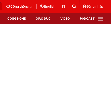
Cổng thông tin
English
Đăng nhập
CÔNG NGHỆ
GIÁO DỤC
VIDEO
PODCAST
VTV Money
VTV Thể thao
VTV Sức khoẻ
Bất động sản
Thị trường 24h
Tấm lòng Việt
Vươn mình bằng AI
VTV4
VTV8
VTV9
Lịch phát sóng
Giao lưu trực tuyến
Sự kiện