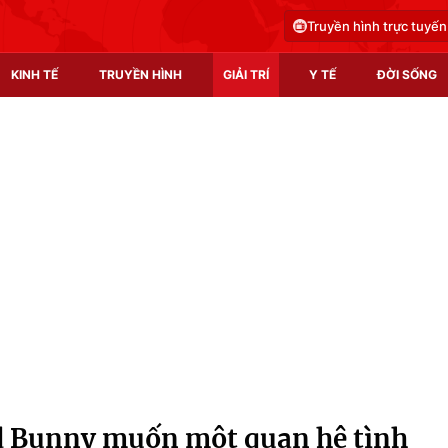
Truyền hình trực tuyến
KINH TẾ
TRUYỀN HÌNH
GIẢI TRÍ
Y TẾ
ĐỜI SỐNG
Pháp luật
Y tế
Truyền hình
Multimedia
Phim VTV
Video
Hậu trường
Shorts video
Nhân vật
Podcast
Khán giả
EMagazine
Giải sao mai
Photo
ad Bunny muốn một quan hệ tình
Infographic