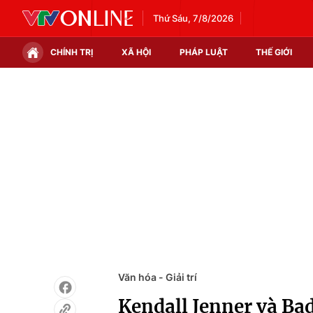
Thứ Sáu, 7/8/2026
CHÍNH TRỊ
XÃ HỘI
PHÁP LUẬT
THẾ GIỚI
Chính trị
Xã hội
Thế giới
Kinh tế
Tin tức
Tài chính
Thế giới đó đây
Thị trường
Câu chuyện quốc tế
Góc doanh nghiệp
Dữ liệu và đời sống
Văn hóa - Giải trí
Kendall Jenner và B