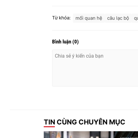
Từ khóa:
mối quan hệ
câu lạc bộ
q
Bình luận
(
0
)
TIN CÙNG CHUYÊN MỤC