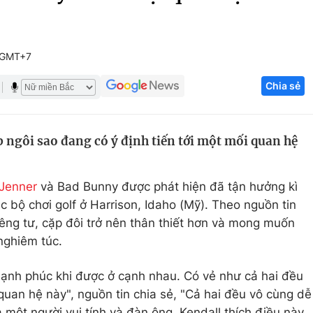
Góc ảnh
 GMT+7
Giáo dục
Công nghệ
Chia sẻ
Tuyển sinh
Hitech Công ng
Học trực tuyến
Sản phẩm
 ngôi sao đang có ý định tiến tới một mối quan hệ
g
Thị trường
Tư vấn
 Jenner
và Bad Bunny được phát hiện đã tận hưởng kì
c bộ chơi golf ở Harrison, Idaho (Mỹ). Theo nguồn tin
iêng tư, cặp đôi trở nên thân thiết hơn và mong muốn
nghiêm túc.
hạnh phúc khi được ở cạnh nhau. Có vẻ như cả hai đều
uan hệ này", nguồn tin chia sẻ, "Cả hai đều vô cùng dễ
một người vui tính và đàn ông. Kendall thích điều này.