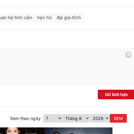
uan hệ tình cảm
hẹn hò
đại gia đình
Gửi bình luận
Xem theo ngày
XEM