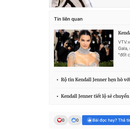
Tin liên quan
Kenda
VTV.v
Gala,
"đốt c
Rộ tin Kendall Jenner hẹn hò v
Kendall Jenner tiết lộ sẽ chuyển
0
0
Bài đọc hay? Thả t