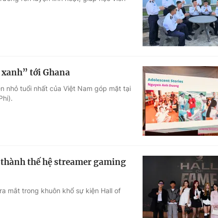
Góc ảnh
Giáo dục
Công nghệ
Tuyển sinh
Hitech Công ng
 xanh” tới Ghana
Học trực tuyến
Sản phẩm
n nhỏ tuổi nhất của Việt Nam góp mặt tại
hi).
g
Thị trường
Tư vấn
 thành thế hệ streamer gaming
a mắt trong khuôn khổ sự kiện Hall of