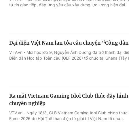
tự tin giao tiếp, đáp ứng yêu cầu xây dựng lực lượng hiện đại.
Giải trí
Đời sống
Điện ảnh
Du lịch
Đại diện Việt Nam lan tỏa câu chuyện “Công dân
Âm nhạc
Làm đẹp
VTV.vn - Mới học lớp 9, Nguyễn Ánh Dương đã trở thành đại diệ
Diễn đàn Học tập Toàn cầu (GLF 2026) tổ chức tại Ghana (Tây P
Sao
Chất lượng cuộc sốn
Ra mắt Vietnam Gaming Idol Club thúc đẩy hình
chuyên nghiệp
VTV.vn - Ngày 18/3, CLB Vietnam Gaming Idol Club chính thức r
Fame 2026 do Hội Thể thao điện tử giải trí Việt Nam tổ chức.