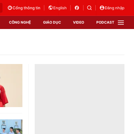
Cổng thông tin
English
Đăng nhập
CÔNG NGHỆ
GIÁO DỤC
VIDEO
PODCAST
VTV Money
VTV Thể thao
VTV Sức khoẻ
Bất động sản
Thị trường 24h
Tấm lòng Việt
Vươn mình bằng AI
VTV4
VTV8
VTV9
Lịch phát sóng
Giao lưu trực tuyến
Sự kiện