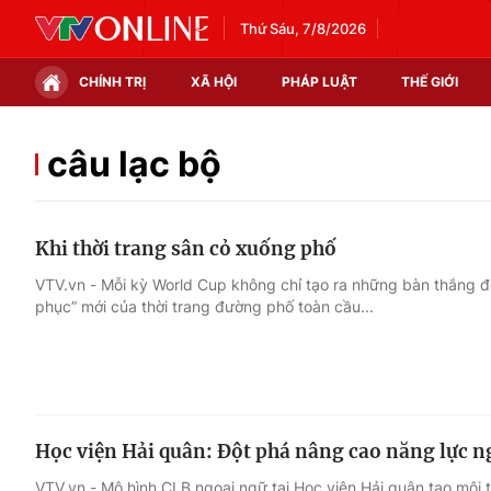
Thứ Sáu, 7/8/2026
CHÍNH TRỊ
XÃ HỘI
PHÁP LUẬT
THẾ GIỚI
Chính trị
Xã hội
câu lạc bộ
Thế giới
Kinh tế
Khi thời trang sân cỏ xuống phố
Tin tức
Tài chính
VTV.vn - Mỗi kỳ World Cup không chỉ tạo ra những bàn thắng 
phục” mới của thời trang đường phố toàn cầu...
Thế giới đó đây
Thị trường
Câu chuyện quốc tế
Góc doanh nghiệp
Dữ liệu và đời sống
Học viện Hải quân: Đột phá nâng cao năng lực n
VTV.vn - Mô hình CLB ngoại ngữ tại Học viện Hải quân tạo môi t