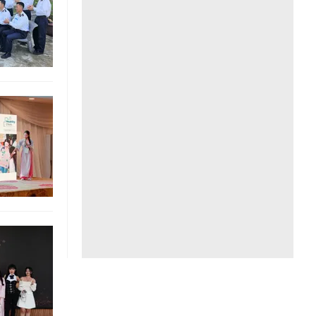
Liên hệ toà soạn
hệ tương lai