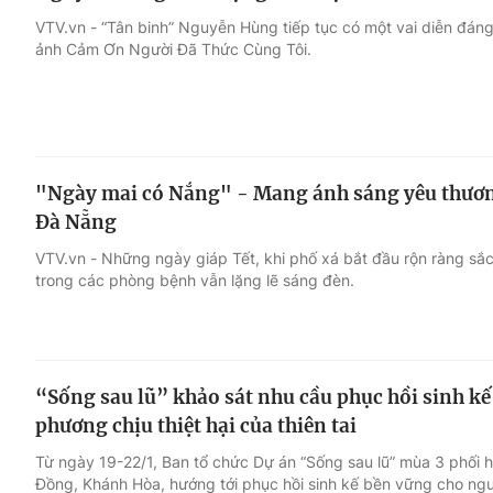
VTV.vn - “Tân binh” Nguyễn Hùng tiếp tục có một vai diễn đán
ảnh Cảm Ơn Người Đã Thức Cùng Tôi.
"Ngày mai có Nắng" - Mang ánh sáng yêu thương
Đà Nẵng
VTV.vn - Những ngày giáp Tết, khi phố xá bắt đầu rộn ràng sắ
trong các phòng bệnh vẫn lặng lẽ sáng đèn.
“Sống sau lũ” khảo sát nhu cầu phục hồi sinh kế 
phương chịu thiệt hại của thiên tai
Từ ngày 19-22/1, Ban tổ chức Dự án “Sống sau lũ” mùa 3 phối h
Đồng, Khánh Hòa, hướng tới phục hồi sinh kế bền vững cho ngườ