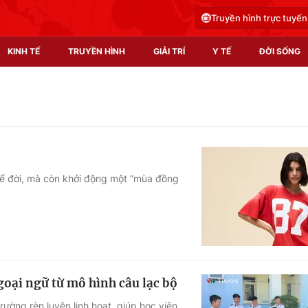
Truyền hình trực tuyến
KINH TẾ
TRUYỀN HÌNH
GIẢI TRÍ
Y TẾ
ĐỜI SỐNG
Pháp luật
Y tế
Truyền hình
Multimedia
Phim VTV
Video
để đời, mà còn khởi động một “mùa đồng
Hậu trường
Shorts video
Nhân vật
Podcast
Khán giả
EMagazine
Giải sao mai
Photo
goại ngữ từ mô hình câu lạc bộ
Infographic
rường rèn luyện linh hoạt, giúp học viên