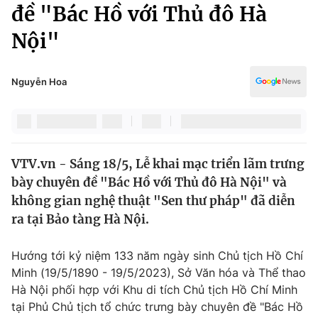
Chính trị
đề "Bác Hồ với Thủ đô Hà
Truyền hình
Nội"
Văn hóa - Giải trí
Xã hội
Y tế
Đời sống
Nguyễn Hoa
Pháp luật
Công nghệ
Giáo dục
Y tế
VTV.vn - Sáng 18/5, Lễ khai mạc triển lãm trưng
Thế giới
bày chuyên đề "Bác Hồ với Thủ đô Hà Nội" và
Tin tức
không gian nghệ thuật "Sen thư pháp" đã diễn
Kinh tế
ra tại Bảo tàng Hà Nội.
Thế giới đó đây
Tài chính
Dữ liệu và đời sống
Câu chuyện quốc tế
Hướng tới kỷ niệm 133 năm ngày sinh Chủ tịch Hồ Chí
Thị trường
Minh (19/5/1890 - 19/5/2023), Sở Văn hóa và Thể thao
Hà Nội phối hợp với Khu di tích Chủ tịch Hồ Chí Minh
Truyền hình
Góc doanh nghiệp
tại Phủ Chủ tịch tổ chức trưng bày chuyên đề "Bác Hồ