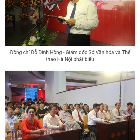
THỜI BÁO VTV
Đồng chí Đỗ Đình Hồng - Giám đốc Sở Văn hóa và Thể
thao Hà Nội phát biểu
Theo dõi báo trên
Cơ quan chủ quản:
Đài Truyền hình Việt Nam
Cơ quan báo chí:
Thời báo VTV
Giấy phép hoạt động báo in và báo điện tử số 483/GP-BTTTT
cấp ngày 29/12/2023
Tổng Biên tập:
Vũ Thanh Thủy
Phó Tổng Biên tập:
Nguyễn Thị Mỹ Hạnh, Phạm Quốc Thắng,
Nguyễn Trọng Ninh
Tổng đài VTV:
024.38 355 931 - 024.38 355 932