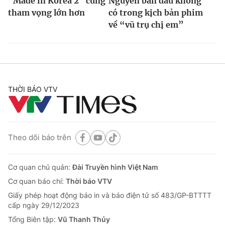
"Made in Korea 2" cùng
Nguyễn ban đầu không
tham vọng lớn hơn
có trong kịch bản phim
về “vũ trụ chị em”
THỜI BÁO VTV
Theo dõi báo trên
Cơ quan chủ quản:
Đài Truyền hình Việt Nam
Cơ quan báo chí:
Thời báo VTV
Giấy phép hoạt động báo in và báo điện tử số 483/GP-BTTTT
cấp ngày 29/12/2023
Tổng Biên tập:
Vũ Thanh Thủy