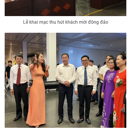
Ðiện thoại Thời báo VTV:
024.66 897 897
Email:
toasoan@vtv.vn
Liên hệ quảng cáo:
024-7300.7108
Lễ khai mạc thu hút khách mời đông đảo
® Cấm sao chép dưới mọi hình thức nếu không có sự chấp
thuận bằng văn bản. Ghi rõ nguồn VTV.vn khi phát hành lại
thông tin từ website này.