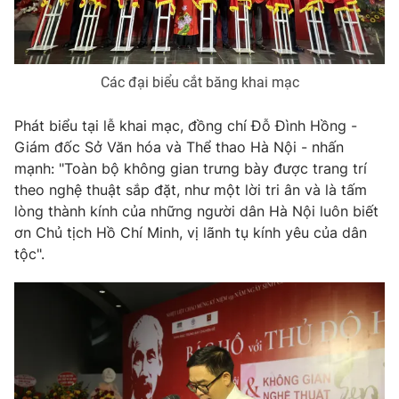
Photo
Infographic
Video
Shorts video
Các đại biểu cắt băng khai mạc
Phát biểu tại lễ khai mạc, đồng chí Đỗ Đình Hồng -
VTV Money
VTV Thể thao
Giám đốc Sở Văn hóa và Thể thao Hà Nội - nhấn
mạnh: "Toàn bộ không gian trưng bày được trang trí
VTV Sức khoẻ
Bất động sản
theo nghệ thuật sắp đặt, như một lời tri ân và là tấm
lòng thành kính của những người dân Hà Nội luôn biết
ơn Chủ tịch Hồ Chí Minh, vị lãnh tụ kính yêu của dân
Thị trường 24h
Tấm lòng Việt
tộc".
VTV4
Vươn mình bằng AI
VTV9
VTV8
Liên hệ tòa soạn
English