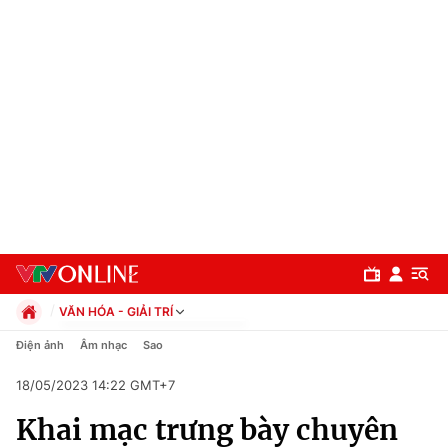
VĂN HÓA - GIẢI TRÍ
Chính trị
Điện ảnh
Âm nhạc
Sao
Xã hội
18/05/2023 14:22 GMT+7
Pháp luật
Chuyên mục
Kinh tế
Khai mạc trưng bày chuyên
Thể thao