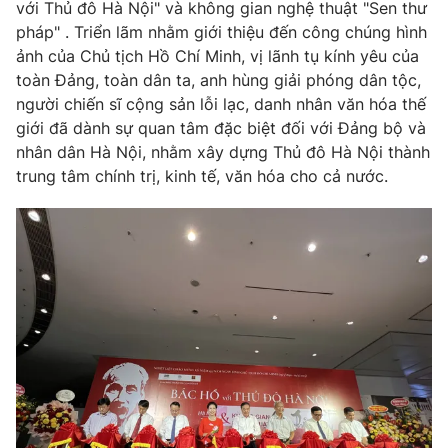
Phim VTV
với Thủ đô Hà Nội" và không gian nghệ thuật "Sen thư
Giải trí
pháp" . Triển lãm nhằm giới thiệu đến công chúng hình
Hậu trường
ảnh của Chủ tịch Hồ Chí Minh, vị lãnh tụ kính yêu của
Điện ảnh
Đời sống
toàn Đảng, toàn dân ta, anh hùng giải phóng dân tộc,
Nhân vật
Âm nhạc
người chiến sĩ cộng sản lỗi lạc, danh nhân văn hóa thế
Du lịch
Khán giả
giới đã dành sự quan tâm đặc biệt đối với Đảng bộ và
Giáo dục
Sao
nhân dân Hà Nội, nhằm xây dựng Thủ đô Hà Nội thành
Làm đẹp
Giải sao mai
trung tâm chính trị, kinh tế, văn hóa cho cả nước.
Tuyển sinh
Công nghệ
Chất lượng cuộc sống
Học trực tuyến
Hitech Công nghệ tương lai
Giao lưu trực tuyến
Sản phẩm
Lịch phát sóng
Thị trường
Tư vấn
Chuyên mục khác
Emagazine
Podcast