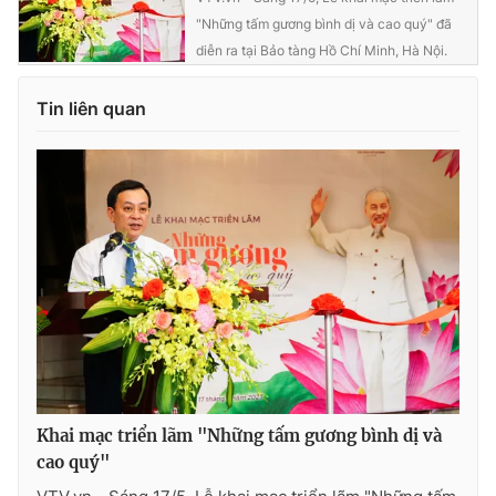
"Những tấm gương bình dị và cao quý" đã
diễn ra tại Bảo tàng Hồ Chí Minh, Hà Nội.
Tin liên quan
Khai mạc triển lãm "Những tấm gương bình dị và
cao quý"