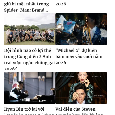
giữ bí mật nhất trong
2026
Spider-Man: Brand...
Đội hình nào có lợi thế
"Michael 2" dự kiến
trong Công diễn 2 Anh
bấm máy vào cuối năm
trai vượt ngàn chông gai
2026
2026?
Hyun Bin trở lại với
Vai diễn của Steven